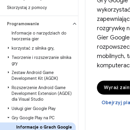
Gry Google 
Skorzystaj z pomocy
wykorzystać 
zapewniając
Programowanie
rozgrywkę n
Informacje o narzędziach do
Gier Google
tworzenia gier
rozpowszech
korzystać z silnika gry
,
mobilnych, 
Tworzenie i rozszerzanie silnika
gry
komputerac
Zestaw Android Game
Development Kit (AGDK)
Wyraź zai
Rozszerzenie Android Game
Development Extension (AGDE)
dla Visual Studio
Obejrzyj pla
Usługi gier Google Play
Gry Google Play na PC
Informacje o Grach Google