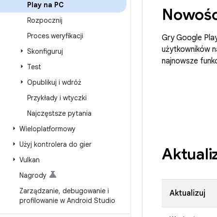
Play na PC
Nowoś
Rozpocznij
Proces weryfikacji
Gry Google Play
użytkowników na
Skonfiguruj
najnowsze funkc
Test
Opublikuj i wdróż
Przykłady i wtyczki
Najczęstsze pytania
Wieloplatformowy
Użyj kontrolera do gier
Aktuali
Vulkan
Nagrody
Zarządzanie
,
debugowanie i
Aktualizuj
profilowanie w Android Studio