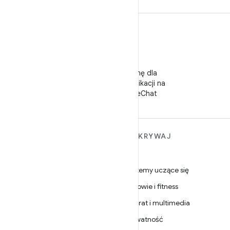
WeChat
Obserwuj stronę dla
deweloperów aplikacji na
Androida w WeChat
WIĘCEJ INFORMACJI O
ODKRYWAJ
ANDROIDZIE
Gry
Android
Systemy uczące się
Android dla firm
Zdrowie i fitness
Zabezpieczenia
Aparat i multimedia
Źródło
Prywatność
Wiadomości