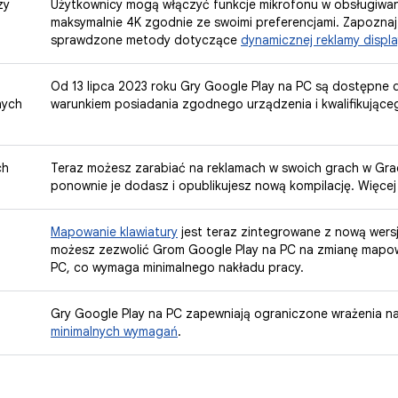
zy
Użytkownicy mogą włączyć funkcje mikrofonu w obsługiwan
maksymalnie 4K zgodnie ze swoimi preferencjami. Zapoznaj
sprawdzone metody dotyczące
dynamicznej reklamy displ
Od 13 lipca 2023 roku Gry Google Play na PC są dostępne 
nych
warunkiem posiadania zgodnego urządzenia i kwalifikująceg
ch
Teraz możesz zarabiać na reklamach w swoich grach w Gra
ponownie je dodasz i opublikujesz nową kompilację. Więcej
Mapowanie klawiatury
jest teraz zintegrowane z nową wers
możesz zezwolić Grom Google Play na PC na zmianę mapowa
PC, co wymaga minimalnego nakładu pracy.
Gry Google Play na PC zapewniają ograniczone wrażenia na
minimalnych wymagań
.