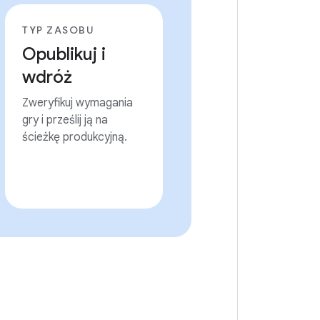
TYP ZASOBU
Opublikuj i
wdróż
Zweryfikuj wymagania
gry i prześlij ją na
ścieżkę produkcyjną.