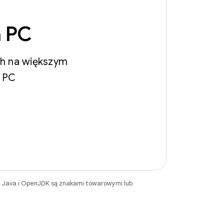
a PC
ch na większym
a PC
. Java i OpenJDK są znakami towarowymi lub