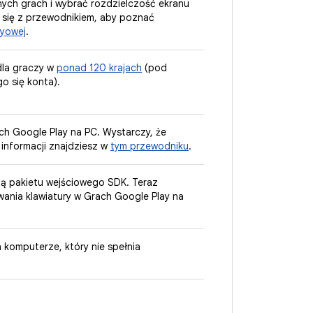
ych grach i wybrać rozdzielczość ekranu
 się z przewodnikiem, aby poznać
ayowej
.
dla graczy w
ponad 120 krajach
(pod
o się konta).
ch Google Play na PC. Wystarczy, że
 informacji znajdziesz w
tym przewodniku
.
ją pakietu wejściowego SDK. Teraz
nia klawiatury w Grach Google Play na
 komputerze, który nie spełnia