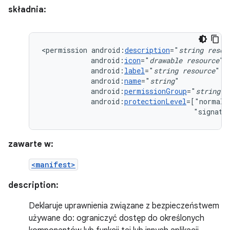
składnia:
<permission
android:
description
="
string
resou
android:
icon
="
drawable
resource
android:
label
="
string
resource
android:
name
="
string
android:
permissionGroup
="
string
android:
protectionLevel
=["normal"
"signatu
zawarte w:
<manifest>
description:
Deklaruje uprawnienia związane z bezpieczeństwem
używane do: ograniczyć dostęp do określonych