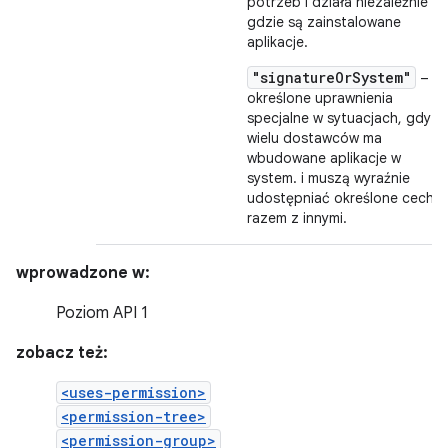
potrzeb i działa niezależnie
gdzie są zainstalowane
aplikacje.
"signatureOrSystem"
–
określone uprawnienia
specjalne w sytuacjach, gdy
wielu dostawców ma
wbudowane aplikacje w
system. i muszą wyraźnie
udostępniać określone cechy,
razem z innymi.
wprowadzone w:
Poziom API 1
zobacz też:
<uses-permission>
<permission-tree>
<permission-group>