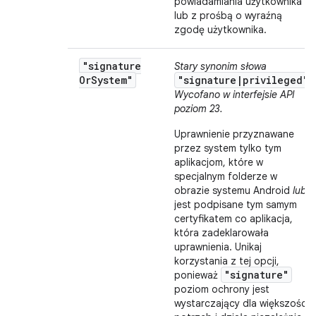
powiadamiania użytkownika
lub z prośbą o wyraźną
zgodę użytkownika.
"signature
Stary synonim słowa
Or
System"
"signature|privileged"
.
Wycofano w interfejsie API
poziom 23.
Uprawnienie przyznawane
przez system tylko tym
aplikacjom, które w
specjalnym folderze w
obrazie systemu Android
lub
jest podpisane tym samym
certyfikatem co aplikacja,
która zadeklarowała
uprawnienia. Unikaj
korzystania z tej opcji,
"signature"
ponieważ
poziom ochrony jest
wystarczający dla większości