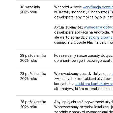
30 września
Wchodzi w życie
weryfikacja dewel
2026 roku
w Brazylii, Indonezji, Singapurze 
dewelopera, aby można było je ins
Aktualizujemy też
wymagania dotycz
dewelopera aplikacji na Androida. 
ale warto sprawdzić
stronę główną 
usunięcia z Google Play na całym 
28 października
Rozszerzamy nasze zasady dotyc
2026 roku
do anonimowego i losowego czatu
28 października
Wprowadzamy zasady dotyczące
2026 roku
związanych z kontaktami użytkowni
korzystać z
selektora kontaktów n
alternatywy, która minimalizuje zbie
28 października
Aby lepiej chronić prywatność uży
2026 roku
Wprowadzamy przycisk lokalizacji j
zgodnie z naszymi wymaganiami do