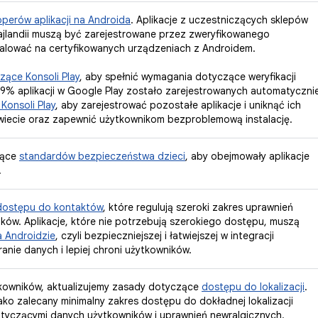
operów aplikacji na Androida
. Aplikacje z uczestniczących sklepów
i Tajlandii muszą być zarejestrowane przez zweryfikowanego
talować na certyfikowanych urządzeniach z Androidem.
ące Konsoli Play
, aby spełnić wymagania dotyczące weryfikacji
99% aplikacji w Google Play zostało zarejestrowanych automatyczni
Konsoli Play
, aby zarejestrować pozostałe aplikacje i uniknąć ich
świecie oraz zapewnić użytkownikom bezproblemową instalację.
zące
standardów bezpieczeństwa dzieci
, aby obejmowały aplikacje
.
dostępu do kontaktów
, które regulują szeroki zakres uprawnień
ków. Aplikacje, które nie potrzebują szerokiego dostępu, muszą
a Androidzie
, czyli bezpieczniejszej i łatwiejszej w integracji
ranie danych i lepiej chroni użytkowników.
tkowników, aktualizujemy zasady dotyczące
dostępu do lokalizacji
.
ako zalecany minimalny zakres dostępu do dokładnej lokalizacji
tyczącymi danych użytkowników i uprawnień newralgicznych.