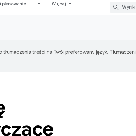
i planowanie
Więcej
o tłumaczenia treści na Twój preferowany język. Tłumacze
ę
yczące