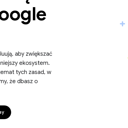
Google
luują, aby zwiększać
niejszy ekosystem.
temat tych zasad, w
my, że dbasz o
ay