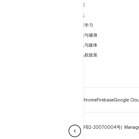
关于 ANDROID
发现
Android
游戏
适用于企业的 Android
机器学习
安全
健康与健身
源代码
相机与媒体
新闻
隐私权政策
博客
5G
播客
Android
Chrome
Firebase
Google Clou
隐私权政策
许可
品牌指南
ICP证合字B2-20070004号
Manage