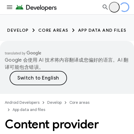
DEVELOP
CORE AREAS
APP DATA AND FILES
Google 会使用 AI 技术将内容翻译成您偏好的语言。AI 翻
译可能包含错误。
Android Developers
Develop
Core areas
App data and files
Content provider