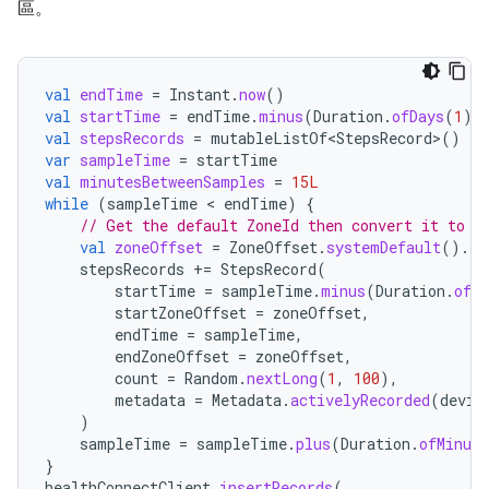
區。
val
endTime
=
Instant
.
now
()
val
startTime
=
endTime
.
minus
(
Duration
.
ofDays
(
1
))
val
stepsRecords
=
mutableListOf<StepsRecord>
()
var
sampleTime
=
startTime
val
minutesBetweenSamples
=
15L
while
(
sampleTime
 < 
endTime
)
{
// Get the default ZoneId then convert it to a
val
zoneOffset
=
ZoneOffset
.
systemDefault
().
ru
stepsRecords
+=
StepsRecord
(
startTime
=
sampleTime
.
minus
(
Duration
.
ofMi
startZoneOffset
=
zoneOffset
,
endTime
=
sampleTime
,
endZoneOffset
=
zoneOffset
,
count
=
Random
.
nextLong
(
1
,
100
),
metadata
=
Metadata
.
activelyRecorded
(
devic
)
sampleTime
=
sampleTime
.
plus
(
Duration
.
ofMinute
}
healthConnectClient
.
insertRecords
(