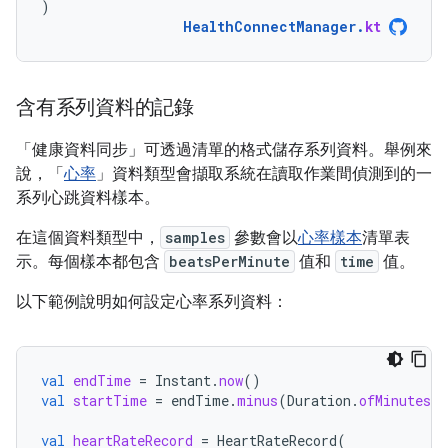
)
HealthConnectManager
.
kt
含有系列資料的記錄
「健康資料同步」可透過清單的格式儲存系列資料。舉例來
說，「
心率
」資料類型會擷取系統在讀取作業間偵測到的一
系列心跳資料樣本。
在這個資料類型中，
samples
參數會以
心率樣本
清單表
示。每個樣本都包含
beatsPerMinute
值和
time
值。
以下範例說明如何設定心率系列資料：
val
endTime
=
Instant
.
now
()
val
startTime
=
endTime
.
minus
(
Duration
.
ofMinutes
(
5
val
heartRateRecord
=
HeartRateRecord
(