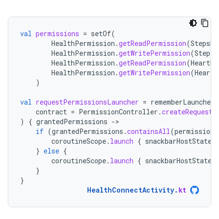
val
permissions
=
setOf
(
HealthPermission
.
getReadPermission
(
StepsRe
HealthPermission
.
getWritePermission
(
StepsR
HealthPermission
.
getReadPermission
(
HeartRa
HealthPermission
.
getWritePermission
(
HeartR
)
val
requestPermissionsLauncher
=
rememberLauncherF
contract
=
PermissionController
.
createRequestP
)
{
grantedPermissions
-
if
(
grantedPermissions
.
containsAll
(
permissions
coroutineScope
.
launch
{
snackbarHostState
.
}
else
{
coroutineScope
.
launch
{
snackbarHostState
.
}
}
HealthConnectActivity
.
kt