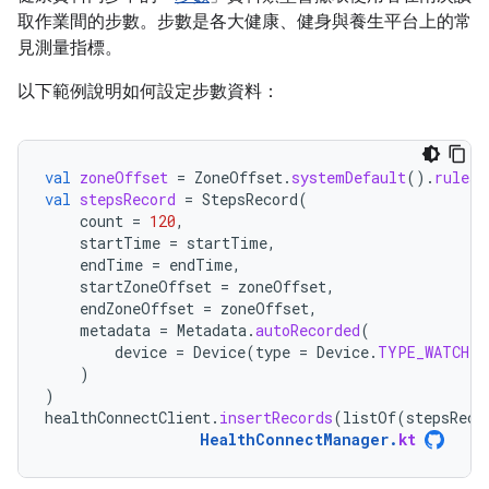
取作業間的步數。步數是各大健康、健身與養生平台上的常
見測量指標。
以下範例說明如何設定步數資料：
val
zoneOffset
=
ZoneOffset
.
systemDefault
().
rules
.
val
stepsRecord
=
StepsRecord
(
count
=
120
,
startTime
=
startTime
,
endTime
=
endTime
,
startZoneOffset
=
zoneOffset
,
endZoneOffset
=
zoneOffset
,
metadata
=
Metadata
.
autoRecorded
(
device
=
Device
(
type
=
Device
.
TYPE_WATCH
)
)
)
healthConnectClient
.
insertRecords
(
listOf
(
stepsReco
HealthConnectManager
.
kt