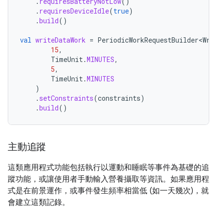
.
requiresBatteryNotLow
()
.
requiresDeviceIdle
(
true
)
.
build
()
val
writeDataWork
=
PeriodicWorkRequestBuilder<Wri
15
,
TimeUnit
.
MINUTES
,
5
,
TimeUnit
.
MINUTES
)
.
setConstraints
(
constraints
)
.
build
()
主動追蹤
這類應用程式功能包括執行以運動和睡眠等事件為基礎的追
蹤功能，或讓使用者手動輸入營養攝取等資訊。如果應用程
式是在前景運作，或事件發生頻率相當低 (如一天幾次)，就
會建立這類記錄。