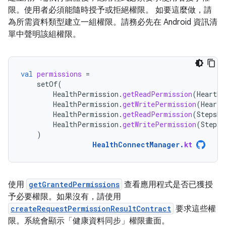
限。使用者必須能隨時授予或拒絕權限。 如要這麼做，請
為所需資料類型建立一組權限。請務必先在 Android 資訊清
單中聲明該組權限。
val
permissions
=
setOf
(
HealthPermission
.
getReadPermission
(
HeartRa
HealthPermission
.
getWritePermission
(
HeartR
HealthPermission
.
getReadPermission
(
StepsRe
HealthPermission
.
getWritePermission
(
StepsR
)
HealthConnectManager
.
kt
使用
getGrantedPermissions
查看應用程式是否已獲授
予必要權限。如果沒有，請使用
createRequestPermissionResultContract
要求這些權
限。系統會顯示「健康資料同步」權限畫面。