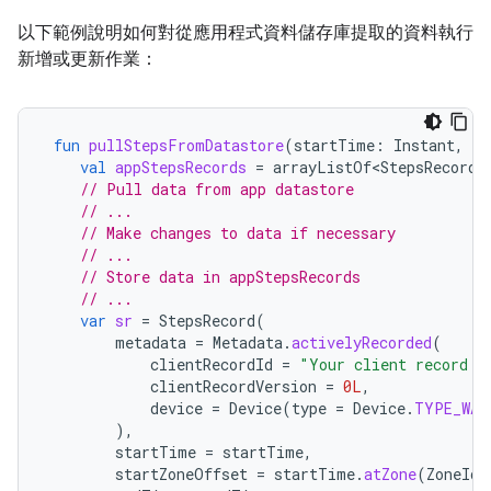
以下範例說明如何對從應用程式資料儲存庫提取的資料執行
新增或更新作業：
fun
pullStepsFromDatastore
(
startTime
:
Instant
,
en
val
appStepsRecords
=
arrayListOf<StepsRecord>
// Pull data from app datastore
// ...
// Make changes to data if necessary
// ...
// Store data in appStepsRecords
// ...
var
sr
=
StepsRecord
(
metadata
=
Metadata
.
activelyRecorded
(
clientRecordId
=
"Your client record I
clientRecordVersion
=
0L
,
device
=
Device
(
type
=
Device
.
TYPE_WAT
),
startTime
=
startTime
,
startZoneOffset
=
startTime
.
atZone
(
ZoneId
.