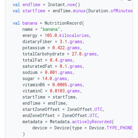
val
endTime
=
Instant
.
now
()
val
startTime
=
endTime
.
minus
(
Duration
.
ofMinutes
(
1
val
banana
=
NutritionRecord
(
name
=
"banana"
,
energy
=
105.0
.
kilocalories
,
dietaryFiber
=
3.1
.
grams
,
potassium
=
0.422
.
grams
,
totalCarbohydrate
=
27.0
.
grams
,
totalFat
=
0.4
.
grams
,
saturatedFat
=
0.1
.
grams
,
sodium
=
0.001
.
grams
,
sugar
=
14.0
.
grams
,
vitaminB6
=
0.0005
.
grams
,
vitaminC
=
0.0103
.
grams
,
startTime
=
startTime
,
endTime
=
endTime
,
startZoneOffset
=
ZoneOffset
.
UTC
,
endZoneOffset
=
ZoneOffset
.
UTC
,
metadata
=
Metadata
.
activelyRecorded
(
device
=
Device
(
type
=
Device
.
TYPE_PHONE
)
)