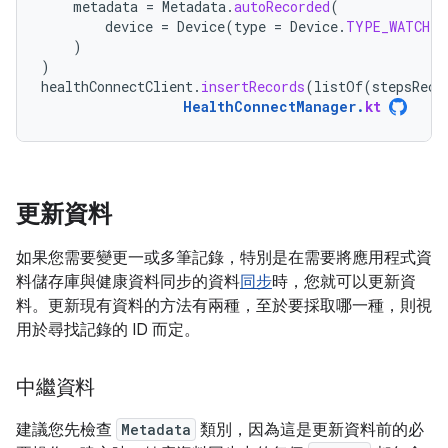
metadata
=
Metadata
.
autoRecorded
(
device
=
Device
(
type
=
Device
.
TYPE_WATCH
)
)
)
healthConnectClient
.
insertRecords
(
listOf
(
stepsReco
HealthConnectManager
.
kt
更新資料
如果您需要變更一或多筆記錄，特別是在需要將應用程式資
料儲存庫與健康資料同步的資料
同步
時，您就可以更新資
料。更新現有資料的方法有兩種，至於要採取哪一種，則視
用於尋找記錄的 ID 而定。
中繼資料
建議您先檢查
Metadata
類別，因為這是更新資料前的必