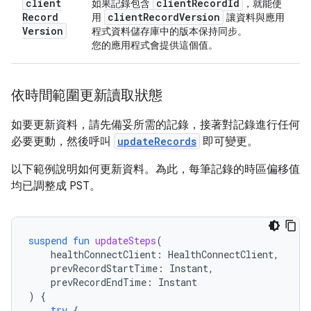
client
client
Record
Id
如果記錄包含
，就能使
Record
client
Record
Version
用
讓資料與應用
Version
程式資料儲存庫中的版本保持同步。
您的應用程式會提供這個值。
依時間範圍更新讀取狀態
如要更新資料，請先備妥所需的記錄，接著對記錄進行任何
必要更動，然後呼叫
updateRecords
即可變更。
以下範例說明如何更新資料。為此，每筆記錄的時區偏移值
均已調整成 PST。
suspend
fun
updateSteps
(
healthConnectClient
:
HealthConnectClient
,
prevRecordStartTime
:
Instant
,
prevRecordEndTime
:
Instant
)
{
try
{