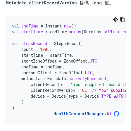
Metadata.clientRecordVersion
提供
Long
值。
val
endTime
=
Instant
.
now
()
val
startTime
=
endTime
.
minus
(
Duration
.
ofMinutes
(
1
val
stepsRecord
=
StepsRecord
(
count
=
100L
,
startTime
=
startTime
,
startZoneOffset
=
ZoneOffset
.
UTC
,
endTime
=
endTime
,
endZoneOffset
=
ZoneOffset
.
UTC
,
metadata
=
Metadata
.
activelyRecorded
(
clientRecordId
=
"Your supplied record ID"
clientRecordVersion
=
0L
,
// Your supplied
device
=
Device
(
type
=
Device
.
TYPE_WATCH
)
)
)
HealthConnectManager
.
kt