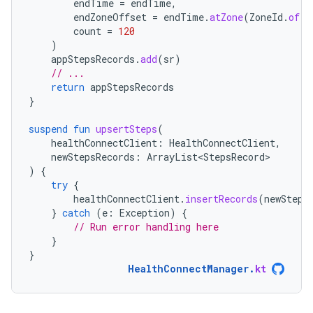
endTime
=
endTime
,
endZoneOffset
=
endTime
.
atZone
(
ZoneId
.
of
(
"
count
=
120
)
appStepsRecords
.
add
(
sr
)
// ...
return
appStepsRecords
}
suspend
fun
upsertSteps
(
healthConnectClient
:
HealthConnectClient
,
newStepsRecords
:
ArrayList<StepsRecord>
)
{
try
{
healthConnectClient
.
insertRecords
(
newSteps
}
catch
(
e
:
Exception
)
{
// Run error handling here
}
}
HealthConnectManager
.
kt