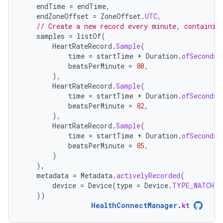
endTime
=
endTime
,
endZoneOffset
=
ZoneOffset
.
UTC
,
// Create a new record every minute, containin
samples
=
listOf
(
HeartRateRecord
.
Sample
(
time
=
startTime
+
Duration
.
ofSeconds
(
beatsPerMinute
=
80
,
),
HeartRateRecord
.
Sample
(
time
=
startTime
+
Duration
.
ofSeconds
(
beatsPerMinute
=
82
,
),
HeartRateRecord
.
Sample
(
time
=
startTime
+
Duration
.
ofSeconds
(
beatsPerMinute
=
85
,
)
),
metadata
=
Metadata
.
activelyRecorded
(
device
=
Device
(
type
=
Device
.
TYPE_WATCH
)
))
HealthConnectManager
.
kt