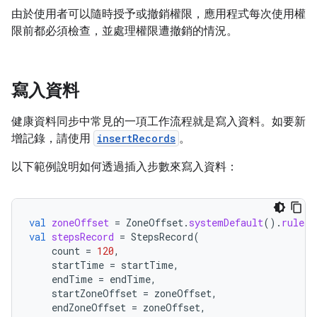
由於使用者可以隨時授予或撤銷權限，應用程式每次使用權
限前都必須檢查，並處理權限遭撤銷的情況。
寫入資料
健康資料同步中常見的一項工作流程就是寫入資料。如要新
增記錄，請使用
insertRecords
。
以下範例說明如何透過插入步數來寫入資料：
val
zoneOffset
=
ZoneOffset
.
systemDefault
().
rules
.
val
stepsRecord
=
StepsRecord
(
count
=
120
,
startTime
=
startTime
,
endTime
=
endTime
,
startZoneOffset
=
zoneOffset
,
endZoneOffset
=
zoneOffset
,