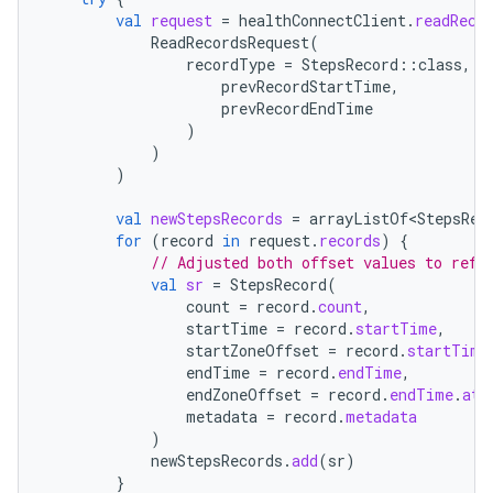
val
request
=
healthConnectClient
.
readReco
ReadRecordsRequest
(
recordType
=
StepsRecord
::
class
,
t
prevRecordStartTime
,
prevRecordEndTime
)
)
)
val
newStepsRecords
=
arrayListOf<StepsRec
for
(
record
in
request
.
records
)
{
// Adjusted both offset values to refl
val
sr
=
StepsRecord
(
count
=
record
.
count
,
startTime
=
record
.
startTime
,
startZoneOffset
=
record
.
startTime
endTime
=
record
.
endTime
,
endZoneOffset
=
record
.
endTime
.
atZ
metadata
=
record
.
metadata
)
newStepsRecords
.
add
(
sr
)
}