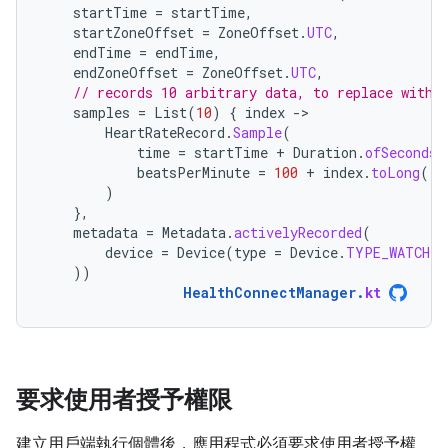
startTime
=
startTime
,
startZoneOffset
=
ZoneOffset
.
UTC
,
endTime
=
endTime
,
endZoneOffset
=
ZoneOffset
.
UTC
,
// records 10 arbitrary data, to replace with 
samples
=
List
(
10
)
{
index
-
HeartRateRecord
.
Sample
(
time
=
startTime
+
Duration
.
ofSeconds
(
beatsPerMinute
=
100
+
index
.
toLong
(),
)
},
metadata
=
Metadata
.
activelyRecorded
(
device
=
Device
(
type
=
Device
.
TYPE_WATCH
)
))
HealthConnectManager
.
kt
要求使用者授予權限
建立用戶端執行個體後，應用程式必須要求使用者授予權