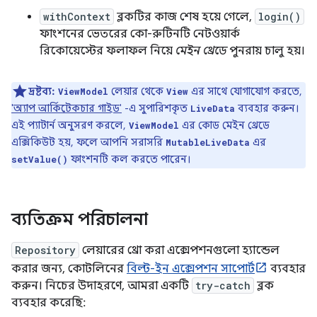
withContext
ব্লকটির কাজ শেষ হয়ে গেলে,
login()
ফাংশনের ভেতরের কো-রুটিনটি নেটওয়ার্ক
রিকোয়েস্টের ফলাফল নিয়ে
মেইন থ্রেডে
পুনরায় চালু হয়।
দ্রষ্টব্য:
লেয়ার থেকে
এর সাথে যোগাযোগ করতে,
ViewModel
View
'অ্যাপ আর্কিটেকচার গাইড'
-এ সুপারিশকৃত
ব্যবহার করুন।
LiveData
এই প্যাটার্ন অনুসরণ করলে,
এর কোড মেইন থ্রেডে
ViewModel
এক্সিকিউট হয়, ফলে আপনি সরাসরি
এর
MutableLiveData
ফাংশনটি কল করতে পারেন।
setValue()
ব্যতিক্রম পরিচালনা
Repository
লেয়ারের থ্রো করা এক্সেপশনগুলো হ্যান্ডেল
করার জন্য, কোটলিনের
বিল্ট-ইন এক্সেপশন সাপোর্ট
ব্যবহার
করুন। নিচের উদাহরণে, আমরা একটি
try-catch
ব্লক
ব্যবহার করেছি: