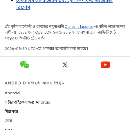
কোটলিন কোরাউটিন এবং ফ্লো সম্পর্কিত অতিরিক্ত
রিসোর্স
এই পৃষ্ঠার কন্টেন্ট ও কোডের নমুনাগুলি
Content License
-এ বর্ণিত লাইসেন্সের
অধীনস্থ। Java এবং OpenJDK হল Oracle এবং/অথবা তার অ্যাফিলিয়েট
সংস্থার রেজিস্টার্ড ট্রেডমার্ক।
2026-08-10 UTC-তে শেষবার আপডেট করা হয়েছে।
ANDROID সম্পর্কে আরও শিখুন
Android
এন্টারপ্রাইজের জন্য Android
নিরাপত্তা
সোর্স