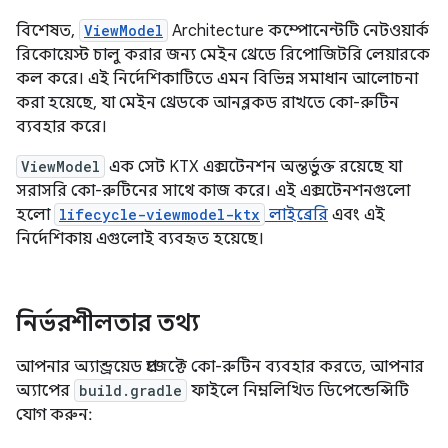
বিশেষত,
ViewModel
Architecture কম্পোনেন্টটি নেটওয়ার্ক
রিকোয়েস্ট চালু করার জন্য মেইন থ্রেডে রিপোজিটরি লেয়ারকে
কল করে। এই নির্দেশিকাটিতে এমন বিভিন্ন সমাধান আলোচনা
করা হয়েছে, যা মেইন থ্রেডকে আনব্লকড রাখতে কো-রুটিন
ব্যবহার করে।
ViewModel
এক সেট KTX এক্সটেনশন অন্তর্ভুক্ত রয়েছে যা
সরাসরি কো-রুটিনের সাথে কাজ করে। এই এক্সটেনশনগুলো
হলো
lifecycle-viewmodel-ktx
লাইব্রেরি
এবং এই
নির্দেশিকায় এগুলোই ব্যবহৃত হয়েছে।
নির্ভরশীলতার তথ্য
আপনার অ্যান্ড্রয়েড প্রজেক্টে কো-রুটিন ব্যবহার করতে, আপনার
অ্যাপের
build.gradle
ফাইলে নিম্নলিখিত ডিপেন্ডেন্সিটি
যোগ করুন: