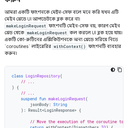
আমরা একটি ফাংশনকে
মেইন-সেফ
বলে মনে করি যখন এটি
মেইন থ্রেডে UI আপডেটকে ব্লক করে না।
makeLoginRequest
ফাংশনটি মেইন-সেফ নয়, কারণ মেইন
থ্রেড থেকে
makeLoginRequest
কল করলে UI ব্লক হয়ে যায়।
একটি কো-রুটিনের এক্সিকিউশনকে অন্য থ্রেডে সরিয়ে নিতে
`coroutines` লাইব্রেরির
withContext()
ফাংশনটি ব্যবহার
করুন।
class
LoginRepository
(
// ...
)
{
// ...
suspend
fun
makeLoginRequest
(
jsonBody
:
String
):
Result<LoginResponse>
{
// Move the execution of the coroutine to 
return
withContext
(
Dispatchers
.
IO
)
{