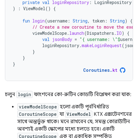
private
val
loginRepository
:
LoginRepository
)
:
ViewModel
()
{
fun
login
(
username
:
String
,
token
:
String
)
{
// Create a new coroutine to move the exec
viewModelScope
.
launch
(
Dispatchers
.
IO
)
{
val
jsonBody
=
"{ username: \"
$
usernam
loginRepository
.
makeLoginRequest
(
jsonB
}
}
}
Coroutines
.
kt
চলুন
login
ফাংশনের কো-রুটিন কোডটি বিশ্লেষণ করা যাক:
viewModelScope
হলো একটি পূর্বনির্ধারিত
CoroutineScope
যা
ViewModel
KTX এক্সটেনশনের
সাথে অন্তর্ভুক্ত থাকে। মনে রাখবেন যে, সমস্ত কোরাউটিন
অবশ্যই একটি স্কোপের মধ্যে চলতে হবে। একটি
CoroutineScope
এক বা একাধিক সম্পর্কিত