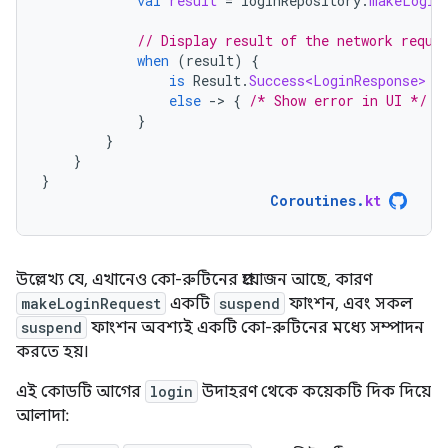
val
result
=
loginRepository
.
makeLogin
// Display result of the network reque
when
(
result
)
{
is
Result
.
Success<LoginResponse>
-
else
-
>
{
/* Show error in UI */
}
}
}
}
}
Coroutines
.
kt
উল্লেখ্য যে, এখানেও কো-রুটিনের প্রয়োজন আছে, কারণ
makeLoginRequest
একটি
suspend
ফাংশন, এবং সকল
suspend
ফাংশন অবশ্যই একটি কো-রুটিনের মধ্যে সম্পাদন
করতে হয়।
এই কোডটি আগের
login
উদাহরণ থেকে কয়েকটি দিক দিয়ে
আলাদা: