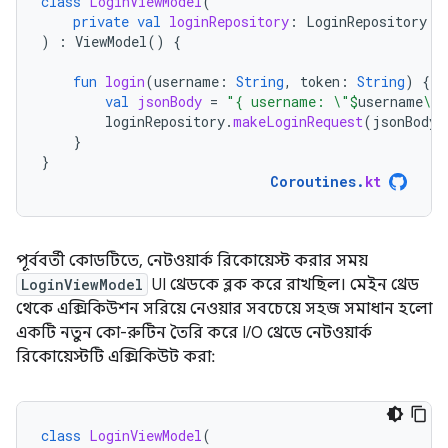
class
LoginViewModel
(
private
val
loginRepository
:
LoginRepository
)
:
ViewModel
()
{
fun
login
(
username
:
String
,
token
:
String
)
{
val
jsonBody
=
"{ username: \"
$
username
\",
loginRepository
.
makeLoginRequest
(
jsonBody
)
}
}
Coroutines
.
kt
পূর্ববর্তী কোডটিতে, নেটওয়ার্ক রিকোয়েস্ট করার সময়
LoginViewModel
UI থ্রেডকে ব্লক করে রাখছিল। মেইন থ্রেড
থেকে এক্সিকিউশন সরিয়ে নেওয়ার সবচেয়ে সহজ সমাধান হলো
একটি নতুন কো-রুটিন তৈরি করে I/O থ্রেডে নেটওয়ার্ক
রিকোয়েস্টটি এক্সিকিউট করা:
class
LoginViewModel
(