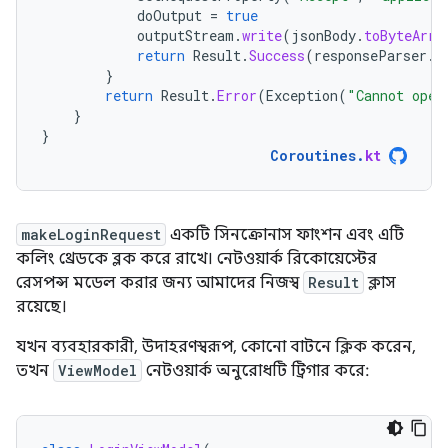
doOutput
=
true
outputStream
.
write
(
jsonBody
.
toByteArra
return
Result
.
Success
(
responseParser
.
p
}
return
Result
.
Error
(
Exception
(
"Cannot open
}
}
Coroutines
.
kt
makeLoginRequest
একটি সিনক্রোনাস ফাংশন এবং এটি
কলিং থ্রেডকে ব্লক করে রাখে। নেটওয়ার্ক রিকোয়েস্টের
রেসপন্স মডেল করার জন্য আমাদের নিজস্ব
Result
ক্লাস
রয়েছে।
যখন ব্যবহারকারী, উদাহরণস্বরূপ, কোনো বাটনে ক্লিক করেন,
তখন
ViewModel
নেটওয়ার্ক অনুরোধটি ট্রিগার করে: