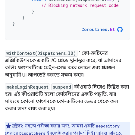
// Blocking network request code
}
}
}
Coroutines
.
kt
withContext(Dispatchers.IO)
` কো-রুটিনের
এক্সিকিউশনকে একটি I/O থ্রেডে স্থানান্তর করে, যা আমাদের
কলিং ফাংশনটিকে মেইন-সেফ করে তোলে এবং প্রয়োজন
অনুযায়ী UI আপডেট করতে সক্ষম করে।
makeLoginRequest
suspend
কীওয়ার্ড দিয়েও চিহ্নিত করা
হয়। এই কীওয়ার্ডটি হলো কোটলিনের একটি পদ্ধতি, যার
মাধ্যমে কোনো ফাংশনকে কো-রুটিনের ভেতর থেকে কল
করার জন্য বাধ্য করা হয়।
দ্রষ্টব্য:
সহজে পরীক্ষা করার জন্য, আমরা একটি
Repository
লেয়ারে
ইনজেক্ট করার পরামর্শ দিই। আরও জানতে,
Dispatchers