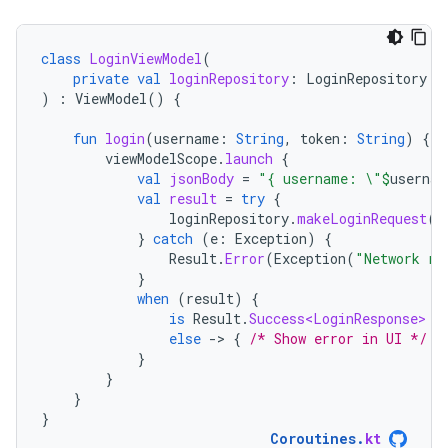
class
LoginViewModel
(
private
val
loginRepository
:
LoginRepository
)
:
ViewModel
()
{
fun
login
(
username
:
String
,
token
:
String
)
{
viewModelScope
.
launch
{
val
jsonBody
=
"{ username: \"
$
usernam
val
result
=
try
{
loginRepository
.
makeLoginRequest
(
j
}
catch
(
e
:
Exception
)
{
Result
.
Error
(
Exception
(
"Network re
}
when
(
result
)
{
is
Result
.
Success<LoginResponse>
-
else
-
>
{
/* Show error in UI */
}
}
}
}
}
Coroutines
.
kt