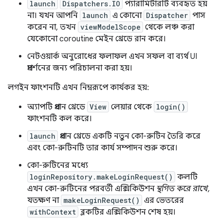
launch
Dispatchers.IO
প্যারামিটারটি ব্যবহৃত হয়
না। যখন আপনি
launch
এ কোনো
Dispatcher
পাস
করেন না, তখন
viewModelScope
থেকে লঞ্চ করা
যেকোনো coroutine মেইন থ্রেডে রান করে।
নেটওয়ার্ক অনুরোধের ফলাফল এখন সফল বা ব্যর্থ UI
প্রদর্শনের জন্য পরিচালনা করা হয়।
লগইন ফাংশনটি এখন নিম্নরূপে কার্যকর হয়:
অ্যাপটি প্রধান থ্রেডে
View
লেয়ার থেকে
login()
ফাংশনটি কল করে।
launch
প্রধান থ্রেডে একটি নতুন কো-রুটিন তৈরি করে
এবং কো-রুটিনটি তার কার্য সম্পাদন শুরু করে।
কো-রুটিনের মধ্যে
loginRepository.makeLoginRequest()
কলটি
এখন কো-রুটিনের পরবর্তী এক্সিকিউশন
স্থগিত করে রাখে,
যতক্ষণ না
makeLoginRequest()
এর ভেতরের
withContext
ব্লকটির এক্সিকিউশন শেষ হয়।