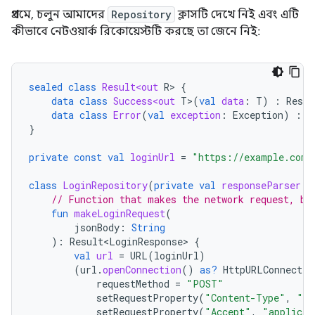
প্রথমে, চলুন আমাদের
Repository
ক্লাসটি দেখে নিই এবং এটি
কীভাবে নেটওয়ার্ক রিকোয়েস্টটি করছে তা জেনে নিই:
sealed
class
Result<out
R
>
{
data
class
Success<out
T
>
(
val
data
:
T
)
:
Resul
data
class
Error
(
val
exception
:
Exception
)
:
R
}
private
const
val
loginUrl
=
"https://example.com/
class
LoginRepository
(
private
val
responseParser
:
// Function that makes the network request, bl
fun
makeLoginRequest
(
jsonBody
:
String
):
Result<LoginResponse>
{
val
url
=
URL
(
loginUrl
)
(
url
.
openConnection
()
as?
HttpURLConnectio
requestMethod
=
"POST"
setRequestProperty
(
"Content-Type"
,
"ap
setRequestProperty
(
"Accept"
,
"applicat