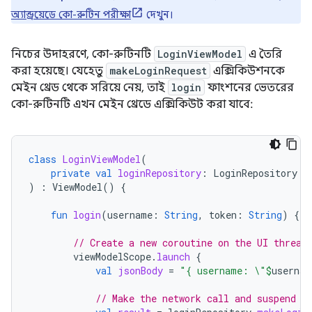
অ্যান্ড্রয়েডে কো-রুটিন পরীক্ষা
দেখুন।
নিচের উদাহরণে, কো-রুটিনটি
LoginViewModel
এ তৈরি
করা হয়েছে। যেহেতু
makeLoginRequest
এক্সিকিউশনকে
মেইন থ্রেড থেকে সরিয়ে নেয়, তাই
login
ফাংশনের ভেতরের
কো-রুটিনটি এখন মেইন থ্রেডে এক্সিকিউট করা যাবে:
class
LoginViewModel
(
private
val
loginRepository
:
LoginRepository
)
:
ViewModel
()
{
fun
login
(
username
:
String
,
token
:
String
)
{
// Create a new coroutine on the UI thread
viewModelScope
.
launch
{
val
jsonBody
=
"{ username: \"
$
usernam
// Make the network call and suspend e