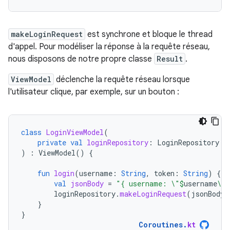
makeLoginRequest
est synchrone et bloque le thread
d'appel. Pour modéliser la réponse à la requête réseau,
nous disposons de notre propre classe
Result
.
ViewModel
déclenche la requête réseau lorsque
l'utilisateur clique, par exemple, sur un bouton :
class
LoginViewModel
(
private
val
loginRepository
:
LoginRepository
)
:
ViewModel
()
{
fun
login
(
username
:
String
,
token
:
String
)
{
val
jsonBody
=
"{ username: \"
$
username
\",
loginRepository
.
makeLoginRequest
(
jsonBody
)
}
}
Coroutines
.
kt