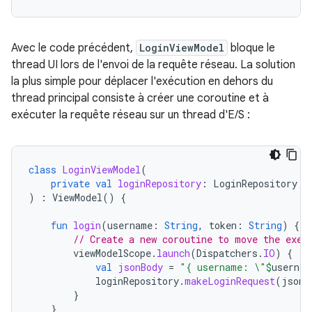
Avec le code précédent,
LoginViewModel
bloque le
thread UI lors de l'envoi de la requête réseau. La solution
la plus simple pour déplacer l'exécution en dehors du
thread principal consiste à créer une coroutine et à
exécuter la requête réseau sur un thread d'E/S :
class
LoginViewModel
(
private
val
loginRepository
:
LoginRepository
)
:
ViewModel
()
{
fun
login
(
username
:
String
,
token
:
String
)
{
// Create a new coroutine to move the exec
viewModelScope
.
launch
(
Dispatchers
.
IO
)
{
val
jsonBody
=
"{ username: \"
$
usernam
loginRepository
.
makeLoginRequest
(
jsonB
}
}