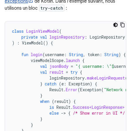
exceptions
de Kotlin. Dans l'exemple suivant, nous
utilisons un bloc
try-catch
:
class
LoginViewModel
(
private
val
loginRepository
:
LoginRepository
)
:
ViewModel
()
{
fun
login
(
username
:
String
,
token
:
String
)
{
viewModelScope
.
launch
{
val
jsonBody
=
"{ username: \"
$
usernam
val
result
=
try
{
loginRepository
.
makeLoginRequest
(
j
}
catch
(
e
:
Exception
)
{
Result
.
Error
(
Exception
(
"Network re
}
when
(
result
)
{
is
Result
.
Success<LoginResponse>
-
else
-
>
{
/* Show error in UI */
}
}
}
}