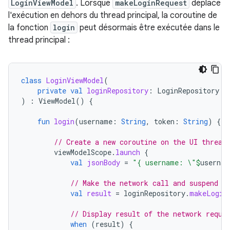
LoginViewModel
. Lorsque
makeLoginRequest
déplace
l'exécution en dehors du thread principal, la coroutine de
la fonction
login
peut désormais être exécutée dans le
thread principal :
class
LoginViewModel
(
private
val
loginRepository
:
LoginRepository
)
:
ViewModel
()
{
fun
login
(
username
:
String
,
token
:
String
)
{
// Create a new coroutine on the UI thread
viewModelScope
.
launch
{
val
jsonBody
=
"{ username: \"
$
usernam
// Make the network call and suspend e
val
result
=
loginRepository
.
makeLogin
// Display result of the network reque
when
(
result
)
{