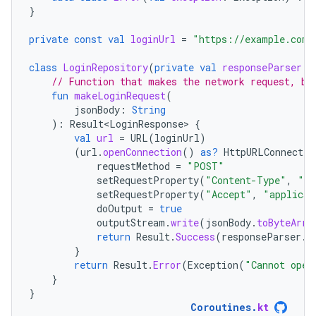
}
private
const
val
loginUrl
=
"https://example.com/
class
LoginRepository
(
private
val
responseParser
:
// Function that makes the network request, bl
fun
makeLoginRequest
(
jsonBody
:
String
):
Result<LoginResponse>
{
val
url
=
URL
(
loginUrl
)
(
url
.
openConnection
()
as?
HttpURLConnectio
requestMethod
=
"POST"
setRequestProperty
(
"Content-Type"
,
"ap
setRequestProperty
(
"Accept"
,
"applicat
doOutput
=
true
outputStream
.
write
(
jsonBody
.
toByteArra
return
Result
.
Success
(
responseParser
.
p
}
return
Result
.
Error
(
Exception
(
"Cannot open
}
}
Coroutines
.
kt