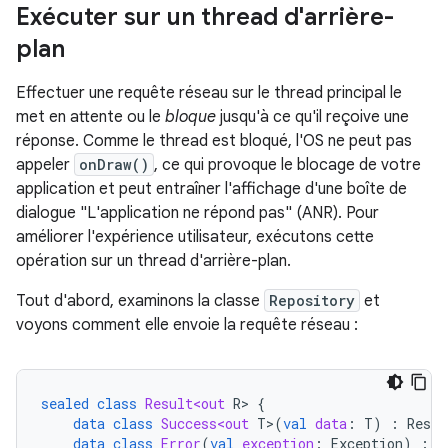
Exécuter sur un thread d'arrière-
plan
Effectuer une requête réseau sur le thread principal le
met en attente ou le
bloque
jusqu'à ce qu'il reçoive une
réponse. Comme le thread est bloqué, l'OS ne peut pas
appeler
onDraw()
, ce qui provoque le blocage de votre
application et peut entraîner l'affichage d'une boîte de
dialogue "L'application ne répond pas" (ANR). Pour
améliorer l'expérience utilisateur, exécutons cette
opération sur un thread d'arrière-plan.
Tout d'abord, examinons la classe
Repository
et
voyons comment elle envoie la requête réseau :
sealed
class
Result<out
R
>
{
data
class
Success<out
T
>
(
val
data
:
T
)
:
Resul
data
class
Error
(
val
exception
:
Exception
)
:
R