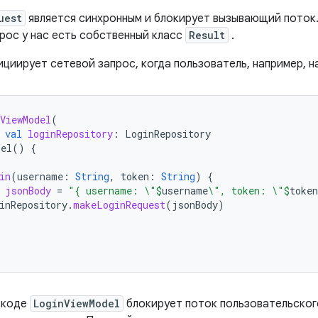
uest
является синхронным и блокирует вызывающий поток
прос у нас есть собственный класс
Result
.
циирует сетевой запрос, когда пользователь, например, н
ViewModel
(
val
loginRepository
:
LoginRepository
del
()
{
in
(
username
:
String
,
token
:
String
)
{
jsonBody
=
"{ username: \"
$
username
\", token: \"
$
token
inRepository
.
makeLoginRequest
(
jsonBody
)
 коде
LoginViewModel
блокирует поток пользовательског