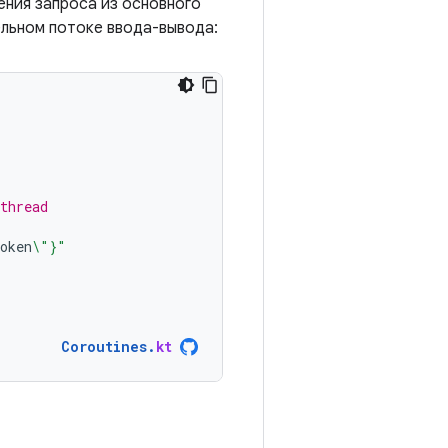
ения запроса из основного
ельном потоке ввода-вывода:
thread
oken
\"}"
Coroutines
.
kt