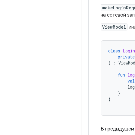
makeLoginReq
на сетевой за
ViewModel
ини
class
Login
private
)
:
ViewMo
fun
log
val
log
}
}
В предыдущем