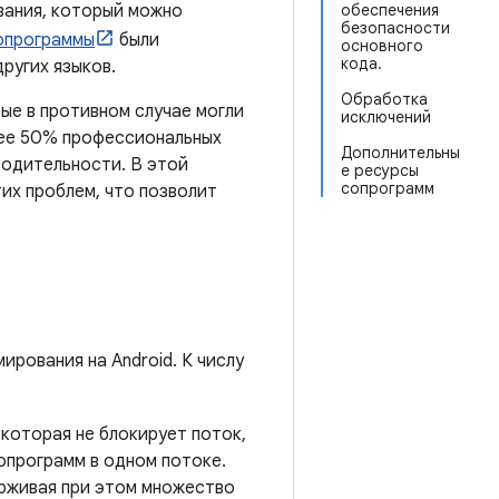
вания, который можно
обеспечения
безопасности
опрограммы
были
основного
кода.
других языков.
Обработка
ые в противном случае могли
исключений
лее 50% профессиональных
Дополнительны
одительности. В этой
е ресурсы
сопрограмм
тих проблем, что позволит
рования на Android. К числу
 которая не блокирует поток,
опрограмм в одном потоке.
ерживая при этом множество