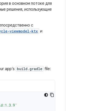
рия в основном потоке для
ные решения, использующие
епосредственно с
ycle-viewmodel-ktx
и
our app's
build.gradle
file:
id:1.3.9'