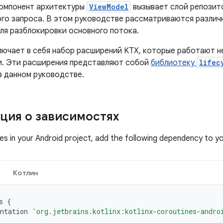
компонент архитектуры
ViewModel
вызывает слой репозито
ого запроса. В этом руководстве рассматриваются различ
ля разблокировки основного потока.
лючает в себя набор расширений KTX, которые работают н
. Эти расширения представляют собой
библиотеку
lifec
в данном руководстве.
ия о зависимостях
es in your Android project, add the following dependency to y
Котлин
s
{
ntation
'org.jetbrains.kotlinx:kotlinx-coroutines-andro