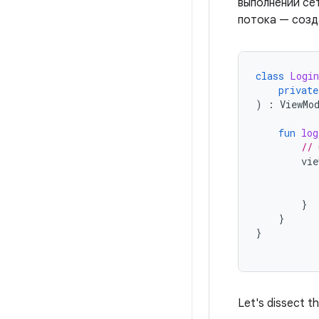
выполнении се
потока — созд
class
Login
private
)
:
ViewMo
fun
log
// 
vie
}
}
}
Let's dissect t