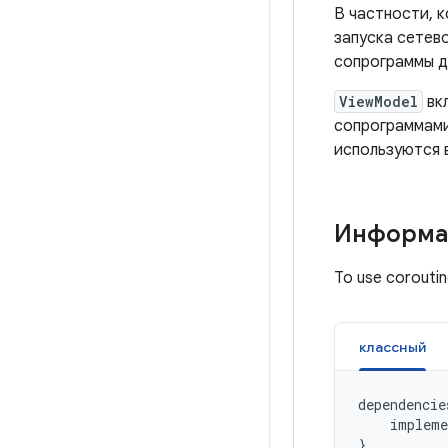
В частности, 
запуска сетев
сопрограммы д
ViewModel
вк
сопрограммами
используются 
Информац
To use coroutin
классный
dependencie
impleme
}