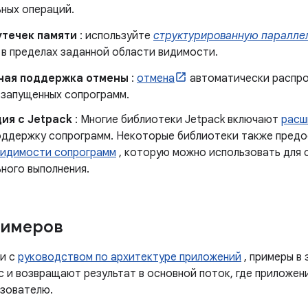
ьных операций.
утечек памяти
: используйте
структурированную паралле
 в пределах заданной области видимости.
ная поддержка отмены
:
отмена
автоматически распро
 запущенных сопрограмм.
ия с Jetpack
: Многие библиотеки Jetpack включают
расш
оддержку сопрограмм. Некоторые библиотеки также пред
видимости сопрограмм
, которую можно использовать для 
ного выполнения.
римеров
и с
руководством по архитектуре приложений
, примеры в
с и возвращают результат в основной поток, где приложе
ьзователю.