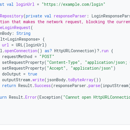
st
val
loginUrl
=
"https://example.com/login"
Repository
(
private
val
responseParser
:
LoginResponsePar
tion that makes the network request, blocking the curre
eLoginRequest
(
nBody
:
String
ult<LoginResponse>
{
url
=
URL
(
loginUrl
)
l
.
openConnection
()
as?
HttpURLConnection
)
?.
run
{
requestMethod
=
"POST"
setRequestProperty
(
"Content-Type"
,
"application/json; 
setRequestProperty
(
"Accept"
,
"application/json"
)
doOutput
=
true
outputStream
.
write
(
jsonBody
.
toByteArray
())
return
Result
.
Success
(
responseParser
.
parse
(
inputStream
urn
Result
.
Error
(
Exception
(
"Cannot open HttpURLConnecti