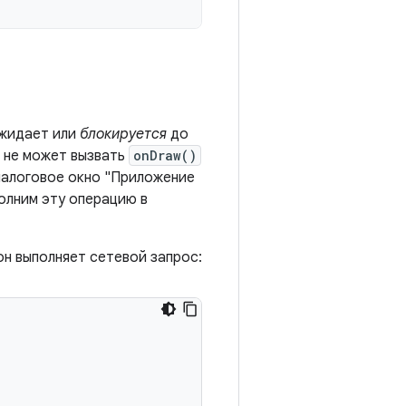
ожидает или
блокируется
до
а не может вызвать
onDraw()
диалоговое окно "Приложение
полним эту операцию в
он выполняет сетевой запрос: