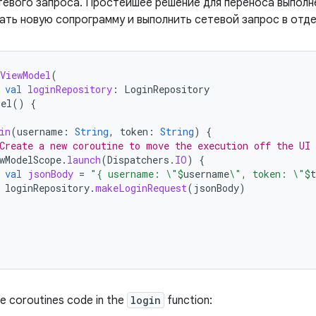
тевого запроса. Простейшее решение для переноса выполн
ать новую сопрограмму и выполнить сетевой запрос в отд
ViewModel
(
val
loginRepository
:
LoginRepository
del
()
{
in
(
username
:
String
,
token
:
String
)
{
Create a new coroutine to move the execution off the UI 
wModelScope
.
launch
(
Dispatchers
.
IO
)
{
val
jsonBody
=
"{ username: \"
$
username
\", token: \"
$
t
loginRepository
.
makeLoginRequest
(
jsonBody
)
he coroutines code in the
login
function: