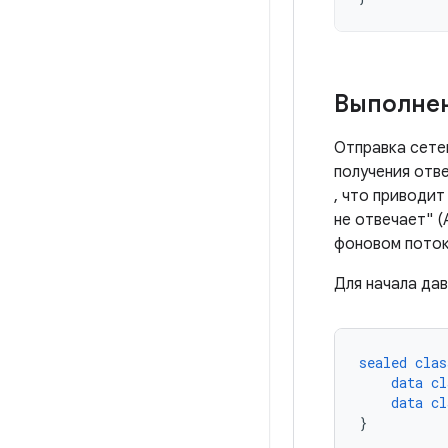
Выполнен
Отправка сете
получения отв
, что приводи
не отвечает" 
фоновом поток
Для начала дав
sealed
clas
data
cl
data
cl
}