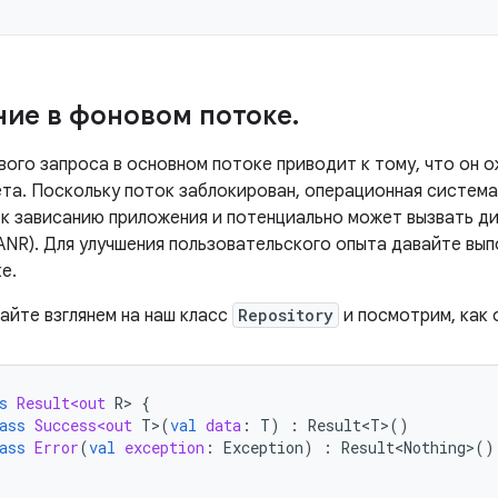
ие в фоновом потоке
.
вого запроса в основном потоке приводит к тому, что он 
ета. Поскольку поток заблокирован, операционная систем
т к зависанию приложения и потенциально может вызвать 
(ANR). Для улучшения пользовательского опыта давайте вы
е.
айте взглянем на наш класс
Repository
и посмотрим, как 
s
Result<out
R
>
{
ass
Success<out
T
>
(
val
data
:
T
)
:
Result<T>
()
ass
Error
(
val
exception
:
Exception
)
:
Result<Nothing>
()