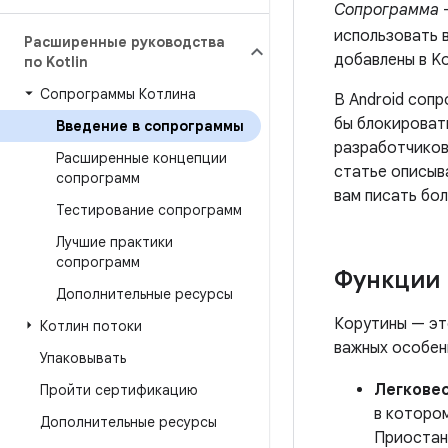
Сопрограмма
—
использовать в
Расширенные руководства
добавлены в Ko
по Kotlin
Сопрограммы Котлина
В Android соп
бы блокироват
Введение в сопрограммы
разработчиков
Расширенные концепции
статье описыва
сопрограмм
вам писать бол
Тестирование сопрограмм
Лучшие практики
сопрограмм
Функции
Дополнительные ресурсы
Корутины — эт
Котлин потоки
важных особен
Упаковывать
Легкове
Пройти сертификацию
в которо
Дополнительные ресурсы
Приостан