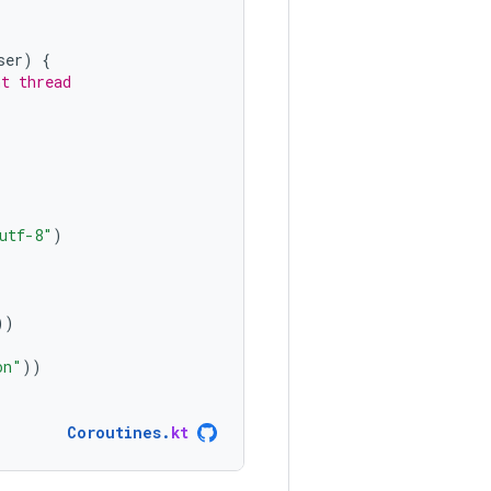
ser
)
{
nt thread
utf-8"
)
))
on"
))
Coroutines
.
kt