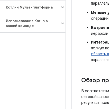
параллел
Котлин Мультиплатформа
Меньше 
операций
Использование Kotlin в
вашей команде
Встроен
иерархии
Интеграц
полную п
область 
параллель
Обзор п
В соответстви
сетевой запро
результат пол