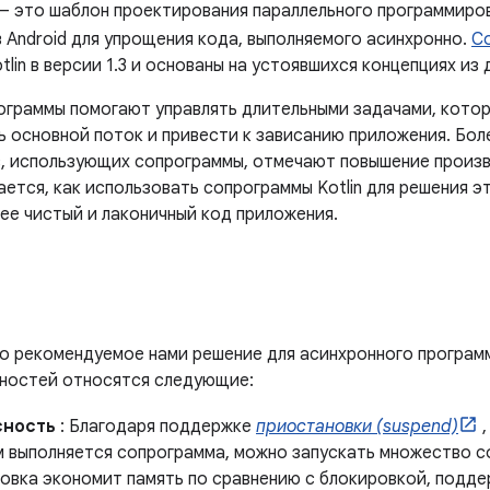
 это шаблон проектирования параллельного программиро
 Android для упрощения кода, выполняемого асинхронно.
С
tlin в версии 1.3 и основаны на устоявшихся концепциях из 
рограммы помогают управлять длительными задачами, котор
ь основной поток и привести к зависанию приложения. Бо
, использующих сопрограммы, отмечают повышение произв
ется, как использовать сопрограммы Kotlin для решения э
ее чистый и лаконичный код приложения.
о рекомендуемое нами решение для асинхронного программи
ностей относятся следующие:
сность
: Благодаря поддержке
приостановки (suspend)
,
м выполняется сопрограмма, можно запускать множество с
овка экономит память по сравнению с блокировкой, подд