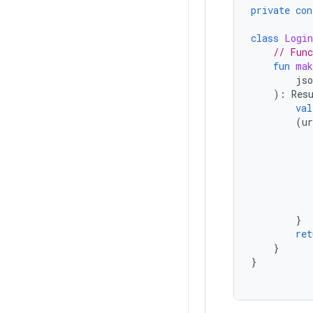
private
con
class
Login
// Func
fun
mak
jso
):
Res
val
(
ur
}
ret
}
}