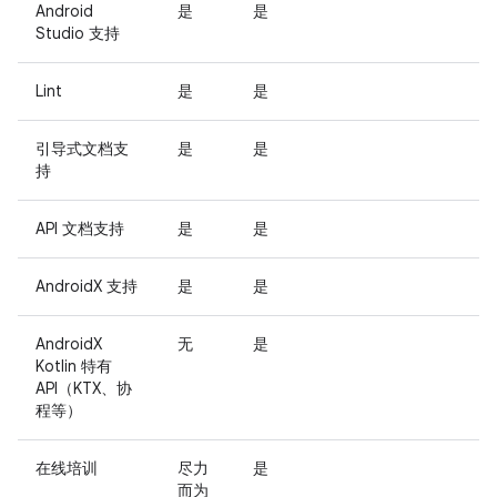
Android
是
是
Studio 支持
Lint
是
是
引导式文档支
是
是
持
API 文档支持
是
是
AndroidX 支持
是
是
AndroidX
无
是
Kotlin 特有
API（KTX、协
程等）
在线培训
尽力
是
而为