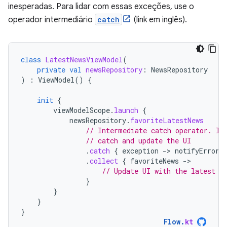
inesperadas. Para lidar com essas exceções, use o
operador intermediário
catch
(link em inglês).
class
LatestNewsViewModel
(
private
val
newsRepository
:
NewsRepository
)
:
ViewModel
()
{
init
{
viewModelScope
.
launch
{
newsRepository
.
favoriteLatestNews
// Intermediate catch operator. If
// catch and update the UI
.
catch
{
exception
-
>
notifyError
(
.
collect
{
favoriteNews
-
// Update UI with the latest f
}
}
}
}
Flow
.
kt