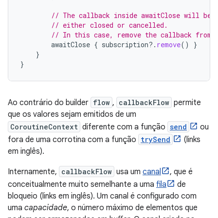
// The callback inside awaitClose will be 
// either closed or cancelled.
// In this case, remove the callback from 
awaitClose
{
subscription
?.
remove
()
}
}
}
Ao contrário do builder
flow
,
callbackFlow
permite
que os valores sejam emitidos de um
CoroutineContext
diferente com a função
send
ou
fora de uma corrotina com a função
trySend
(links
em inglês).
Internamente,
callbackFlow
usa um
canal
, que é
conceitualmente muito semelhante a uma
fila
de
bloqueio (links em inglês). Um canal é configurado com
uma
capacidade
, o número máximo de elementos que