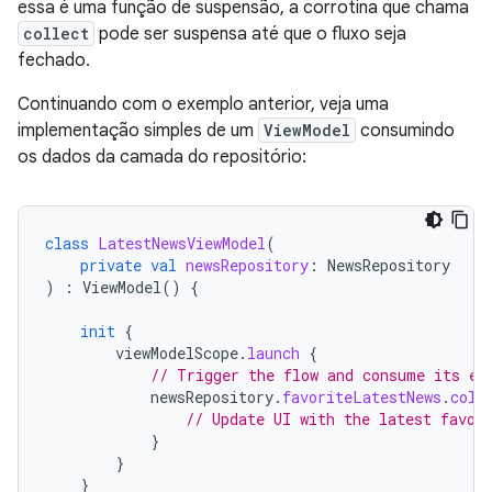
essa é uma função de suspensão, a corrotina que chama
collect
pode ser suspensa até que o fluxo seja
fechado.
Continuando com o exemplo anterior, veja uma
implementação simples de um
ViewModel
consumindo
os dados da camada do repositório:
class
LatestNewsViewModel
(
private
val
newsRepository
:
NewsRepository
)
:
ViewModel
()
{
init
{
viewModelScope
.
launch
{
// Trigger the flow and consume its el
newsRepository
.
favoriteLatestNews
.
coll
// Update UI with the latest favor
}
}
}