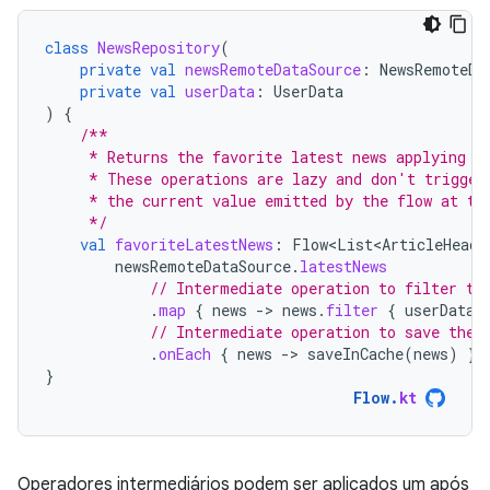
class
NewsRepository
(
private
val
newsRemoteDataSource
:
NewsRemoteDa
private
val
userData
:
UserData
)
{
/**
     * Returns the favorite latest news applying t
     * These operations are lazy and don't trigger
     * the current value emitted by the flow at th
     */
val
favoriteLatestNews
:
Flow<List<ArticleHeadl
newsRemoteDataSource
.
latestNews
// Intermediate operation to filter th
.
map
{
news
-
>
news
.
filter
{
userData
.
// Intermediate operation to save the 
.
onEach
{
news
-
>
saveInCache
(
news
)
}
}
Flow
.
kt
Operadores intermediários podem ser aplicados um após