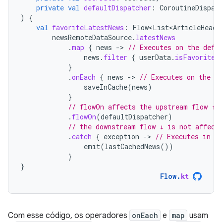
private
val
defaultDispatcher
:
CoroutineDispat
)
{
val
favoriteLatestNews
:
Flow<List<ArticleHeadl
newsRemoteDataSource
.
latestNews
.
map
{
news
-
>
// Executes on the defa
news
.
filter
{
userData
.
isFavoriteT
}
.
onEach
{
news
-
>
// Executes on the d
saveInCache
(
news
)
}
// flowOn affects the upstream flow ↑
.
flowOn
(
defaultDispatcher
)
// the downstream flow ↓ is not affect
.
catch
{
exception
-
>
// Executes in t
emit
(
lastCachedNews
())
}
}
Flow
.
kt
Com esse código, os operadores
onEach
e
map
usam