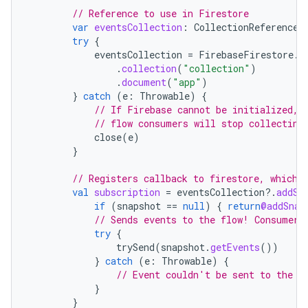
// Reference to use in Firestore
var
eventsCollection
:
CollectionReference?
try
{
eventsCollection
=
FirebaseFirestore
.
g
.
collection
(
"collection"
)
.
document
(
"app"
)
}
catch
(
e
:
Throwable
)
{
// If Firebase cannot be initialized, 
// flow consumers will stop collecting
close
(
e
)
}
// Registers callback to firestore, which 
val
subscription
=
eventsCollection
?.
addSn
if
(
snapshot
==
null
)
{
return
@addSnap
// Sends events to the flow! Consumers
try
{
trySend
(
snapshot
.
getEvents
())
}
catch
(
e
:
Throwable
)
{
// Event couldn't be sent to the f
}
}