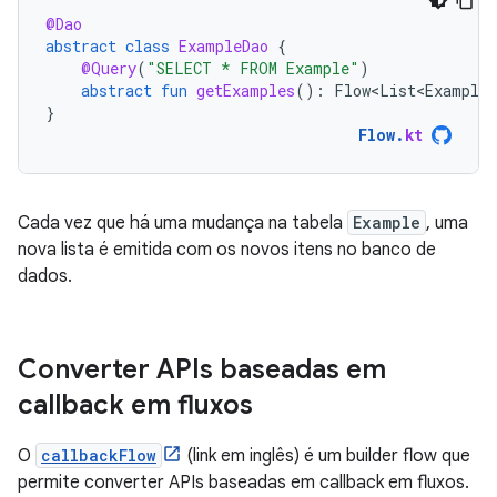
@Dao
abstract
class
ExampleDao
{
@Query
(
"SELECT * FROM Example"
)
abstract
fun
getExamples
():
Flow<List<Example>
}
Flow
.
kt
Cada vez que há uma mudança na tabela
Example
, uma
nova lista é emitida com os novos itens no banco de
dados.
Converter APIs baseadas em
callback em fluxos
O
callbackFlow
(link em inglês) é um builder flow que
permite converter APIs baseadas em callback em fluxos.