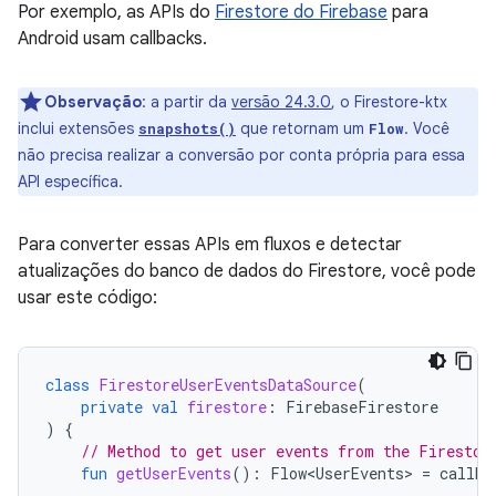
Por exemplo, as APIs do
Firestore do Firebase
para
Android usam callbacks.
Observação
:
a partir da
versão 24.3.0
, o Firestore-ktx
inclui extensões
que retornam um
. Você
snapshots()
Flow
não precisa realizar a conversão por conta própria para essa
API específica.
Para converter essas APIs em fluxos e detectar
atualizações do banco de dados do Firestore, você pode
usar este código:
class
FirestoreUserEventsDataSource
(
private
val
firestore
:
FirebaseFirestore
)
{
// Method to get user events from the Firestor
fun
getUserEvents
():
Flow<UserEvents>
=
callba