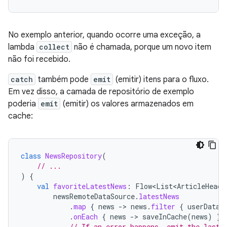
No exemplo anterior, quando ocorre uma exceção, a
lambda
collect
não é chamada, porque um novo item
não foi recebido.
catch
também pode
emit
(emitir) itens para o fluxo.
Em vez disso, a camada de repositório de exemplo
poderia
emit
(emitir) os valores armazenados em
cache:
class
NewsRepository
(
// ...
)
{
val
favoriteLatestNews
:
Flow<List<ArticleHeadl
newsRemoteDataSource
.
latestNews
.
map
{
news
-
>
news
.
filter
{
userData
.
.
onEach
{
news
-
>
saveInCache
(
news
)
}
// If an error happens, emit the last 