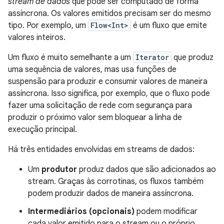
stream de dados
que pode ser computado de forma
assíncrona. Os valores emitidos precisam ser do mesmo
tipo. Por exemplo, um
Flow<Int>
é um fluxo que emite
valores inteiros.
Um fluxo é muito semelhante a um
Iterator
que produz
uma sequência de valores, mas usa funções de
suspensão para produzir e consumir valores de maneira
assíncrona. Isso significa, por exemplo, que o fluxo pode
fazer uma solicitação de rede com segurança para
produzir o próximo valor sem bloquear a linha de
execução principal.
Há três entidades envolvidas em streams de dados:
Um
produtor
produz dados que são adicionados ao
stream. Graças às corrotinas, os fluxos também
podem produzir dados de maneira assíncrona.
Intermediários (opcionais)
podem modificar
cada valor emitido para o stream ou o próprio