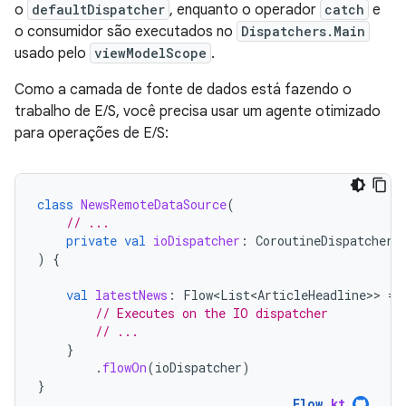
o
defaultDispatcher
, enquanto o operador
catch
e
o consumidor são executados no
Dispatchers.Main
usado pelo
viewModelScope
.
Como a camada de fonte de dados está fazendo o
trabalho de E/S, você precisa usar um agente otimizado
para operações de E/S:
class
NewsRemoteDataSource
(
// ...
private
val
ioDispatcher
:
CoroutineDispatcher
)
{
val
latestNews
:
Flow<List<ArticleHeadline>
>
=
// Executes on the IO dispatcher
// ...
}
.
flowOn
(
ioDispatcher
)
}
Flow
.
kt