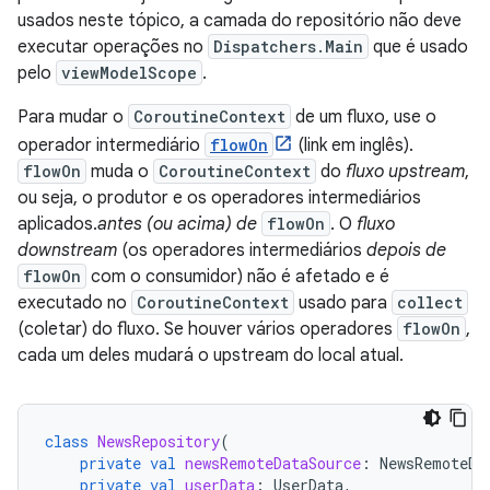
usados neste tópico, a camada do repositório não deve
executar operações no
Dispatchers.Main
que é usado
pelo
viewModelScope
.
Para mudar o
CoroutineContext
de um fluxo, use o
operador intermediário
flowOn
(link em inglês).
flowOn
muda o
CoroutineContext
do
fluxo upstream
,
ou seja, o produtor e os operadores intermediários
aplicados.
antes (ou acima) de
flowOn
. O
fluxo
downstream
(os operadores intermediários
depois de
flowOn
com o consumidor) não é afetado e é
executado no
CoroutineContext
usado para
collect
(coletar) do fluxo. Se houver vários operadores
flowOn
,
cada um deles mudará o upstream do local atual.
class
NewsRepository
(
private
val
newsRemoteDataSource
:
NewsRemoteDa
private
val
userData
:
UserData
,