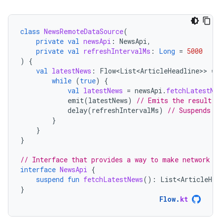
class
NewsRemoteDataSource
(
private
val
newsApi
:
NewsApi
,
private
val
refreshIntervalMs
:
Long
=
5000
)
{
val
latestNews
:
Flow<List<ArticleHeadline>
>
=
while
(
true
)
{
val
latestNews
=
newsApi
.
fetchLatestNe
emit
(
latestNews
)
// Emits the result o
delay
(
refreshIntervalMs
)
// Suspends t
}
}
}
// Interface that provides a way to make network r
interface
NewsApi
{
suspend
fun
fetchLatestNews
():
List<ArticleHea
}
Flow
.
kt