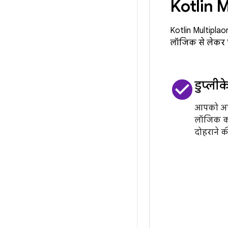
Kotlin M
Kotlin Multiplat
लॉजिक से लेकर पू
check_circle
डुप्ली
आपको अप
लॉजिक को 
दोहराने की