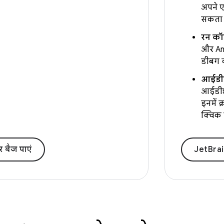
अपने ए
सकता ह
रन कॉन
और And
डीबग क
आईडीई 
आईडीई 
इनमें क
क्विक द
र बैज पाएं
JetBrai