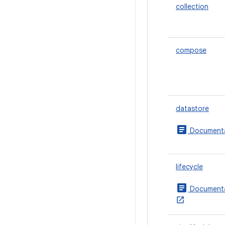
collection
compose
datastore
article
Documenta
lifecycle
article
Documenta