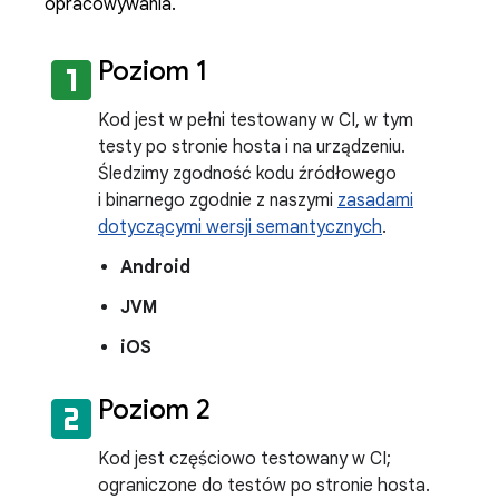
opracowywania.
looks_one
Poziom 1
Kod jest w pełni testowany w CI, w tym
testy po stronie hosta i na urządzeniu.
Śledzimy zgodność kodu źródłowego
i binarnego zgodnie z naszymi
zasadami
dotyczącymi wersji semantycznych
.
Android
JVM
iOS
looks_two
Poziom 2
Kod jest częściowo testowany w CI;
ograniczone do testów po stronie hosta.