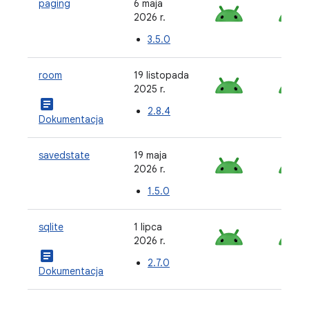
paging
6 maja
2026 r.
3.5.0
room
19 listopada
2025 r.
article
2.8.4
Dokumentacja
savedstate
19 maja
2026 r.
1.5.0
sqlite
1 lipca
2026 r.
article
2.7.0
Dokumentacja