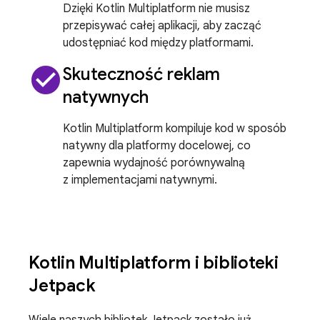
Dzięki Kotlin Multiplatform nie musisz
przepisywać całej aplikacji, aby zacząć
udostępniać kod między platformami.
check_circle
Skuteczność reklam
natywnych
Kotlin Multiplatform kompiluje kod w sposób
natywny dla platformy docelowej, co
zapewnia wydajność porównywalną
z implementacjami natywnymi.
Kotlin Multiplatform i biblioteki
Jetpack
Wiele naszych bibliotek Jetpack zostało już