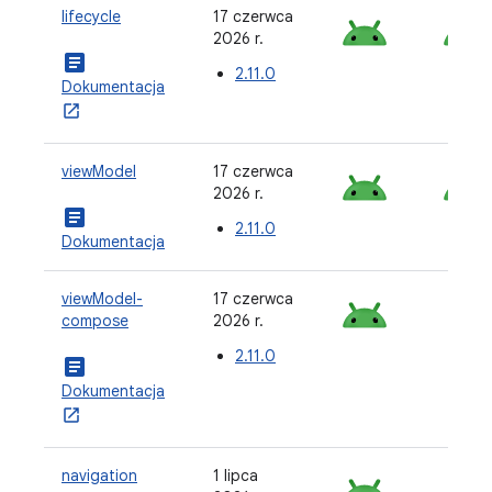
lifecycle
17 czerwca
2026 r.
article
2.11.0
Dokumentacja
viewModel
17 czerwca
2026 r.
article
2.11.0
Dokumentacja
viewModel-
17 czerwca
compose
2026 r.
2.11.0
article
Dokumentacja
navigation
1 lipca