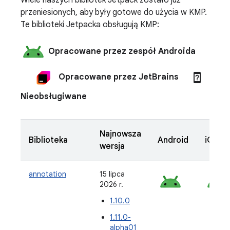
przeniesionych, aby były gotowe do użycia w KMP.
Te biblioteki Jetpacka obsługują KMP:
Opracowane przez zespół Androida
device_unknown
Opracowane przez JetBrains
Nieobsługiwane
Najnowsza
Biblioteka
Android
iOS
wersja
annotation
15 lipca
2026 r.
1.10.0
1.11.0-
alpha01