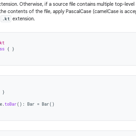
tension. Otherwise, if a source file contains multiple top-lev
he contents of the file, apply PascalCase (camelCase is accepta
e
.kt
extension.
kt
ss
{
}
}
e
.
toBar
():
Bar
=
Bar
()