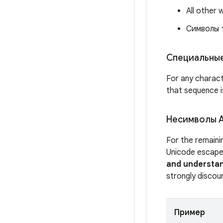
All other 
Символы 
Специальные
For any charact
that sequence i
Несимволы A
For the remaini
Unicode escape
and understa
strongly discou
Пример