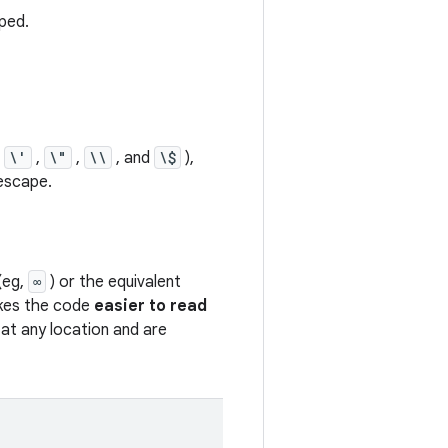
aped.
,
\'
,
\"
,
\\
, and
\$
),
escape.
(eg,
∞
) or the equivalent
akes the code
easier to read
at any location and are