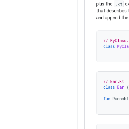
plus the
.kt
ex
that describes t
and append th
// MyClass.
class
MyCla
// Bar.kt
class
Bar
{
fun
Runnabl