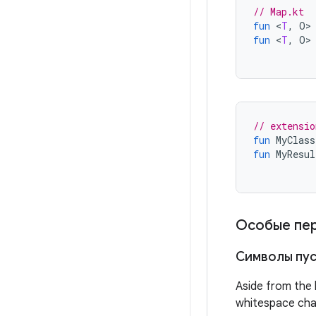
// Map.kt
fun
<
T
,
O
>
fun
<
T
,
O
>
// extensio
fun
MyClass
fun
MyResul
Особые пе
Символы пус
Aside from the 
whitespace char