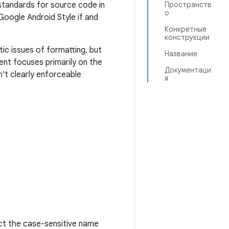
standards for source code in
Пространств
о
Google Android Style if and
Конкретные
конструкции
ic issues of formatting, but
Название
ent focuses primarily on the
Документаци
n't clearly enforceable
я
lect the case-sensitive name