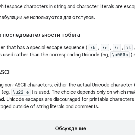
whitespace characters in string and character literals are esc
табуляции
не
используются для отступов.
 последовательности побега
er that has a special escape sequence (
\b
,
\n
,
\r
,
\t
s used rather than the corresponding Unicode (eg,
\u000a
) 
SCII
ng non-ASCII characters, either the actual Unicode character 
 (eg,
\u221e
) is used. The choice depends only on which m
nd.
Unicode escapes are discouraged for printable characters 
raged outside of string literals and comments.
Обсуждение