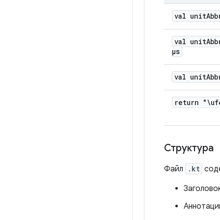
val unit
Abb
val unit
Abb
μs
val unit
Abb
return "\uf
Структура
Файл
.kt
соде
Заголово
Аннотаци