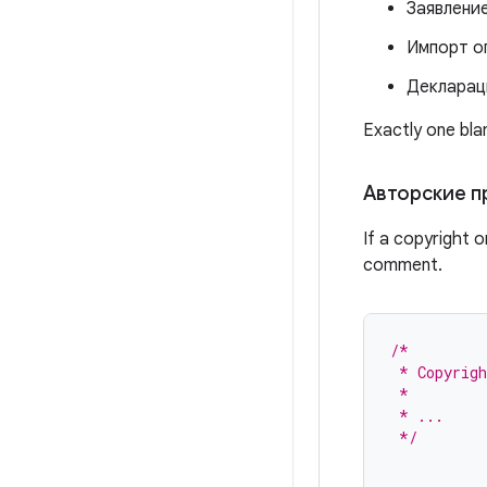
Заявление
Импорт о
Декларац
Exactly one bla
Авторские п
If a copyright o
comment.
/*
 * Copyrigh
 *
 * ...
 */