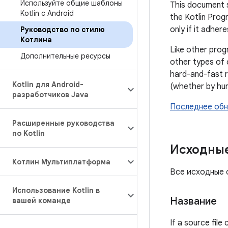
Используйте общие шаблоны
This document s
Kotlin с Android
the Kotlin Progr
only if it adhere
Руководство по стилю
Котлина
Like other prog
Дополнительные ресурсы
other types of 
hard-and-fast ru
Kotlin для Android-
(whether by hum
разработчиков Java
Последнее обн
Расширенные руководства
по Kotlin
Исходны
Котлин Мультиплатформа
Все исходные 
Использование Kotlin в
Название
вашей команде
If a source file