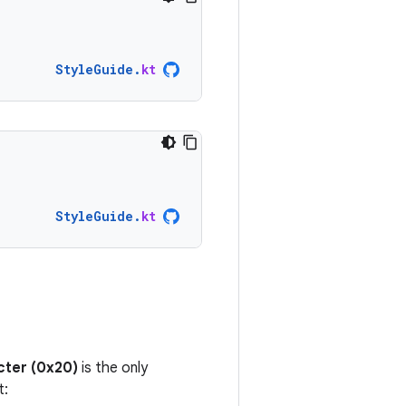
StyleGuide
.
kt
StyleGuide
.
kt
cter (0x20)
is the only
t: