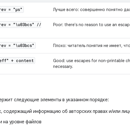
rev = "μs"
Лучше всего: совершенно понятно да
rev = "\u03bcs"
/
/
Poor: there's no reason to use an escape
rev = "\u03bcs"
Плохо: читатель понятия не имеет, чт
eff" + content
Good: use escapes for non-printable ch
necessary.
ржит следующие элементы в указанном порядке:
к, содержащий информацию об авторских правах и/или лиц
и на уровне файлов