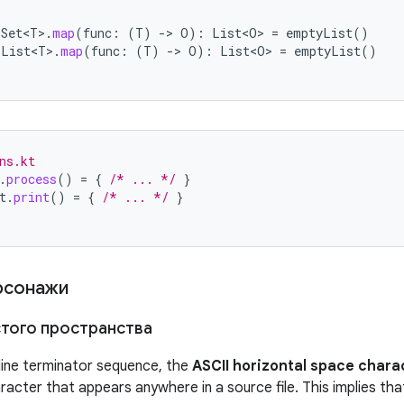
Set<T>
.
map
(
func
:
(
T
)
-
>
O
):
List<O>
=
emptyList
()
List<T>
.
map
(
func
:
(
T
)
-
>
O
):
List<O>
=
emptyList
()
ns.kt
.
process
()
=
{
/* ... */
}
t
.
print
()
=
{
/* ... */
}
рсонажи
того пространства
line terminator sequence, the
ASCII horizontal space chara
acter that appears anywhere in a source file. This implies tha