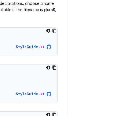
el declarations, choose a name
ble if the filename is plural),
StyleGuide
.
kt
StyleGuide
.
kt