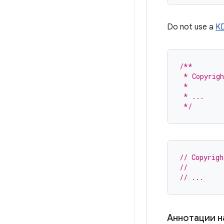
Do not use a
KD
/**
 * Copyrigh
 *
 * ...
 */
// Copyrigh
//
// ...
Аннотации н