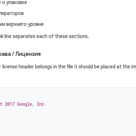
 о упаковке
ператоров
ии верхнего уровня
nk line separates each of these sections.
рава
/
Лицензия
r license header belongs in the file it should be placed at the i
t 2017 Google, Inc.