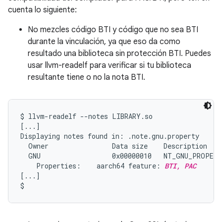
cuenta lo siguiente:
No mezcles código BTI y código que no sea BTI
durante la vinculación, ya que eso da como
resultado una biblioteca sin protección BTI. Puedes
usar llvm-readelf para verificar si tu biblioteca
resultante tiene o no la nota BTI.
$ llvm-readelf --notes LIBRARY.so

[...]

Displaying notes found in: .note.gnu.property

  Owner                Data size    Description

  GNU                  0x00000010   NT_GNU_PROPERT
    Properties:    aarch64 feature: 
BTI, PAC
[...]
