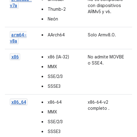
v7a
con dispositivos
Thumb-2
ARMv5 y v6.
Neón
arm64-
AArch64
Solo Armv8.0.
v8a
x86
x86 (IA-32)
No admite MOVBE
o SSE4.
MMX
SSE/2/3
SSSE3
x86_64
x86-64
x86-64-v2
completo
.
MMX
SSE/2/3
SSSE3