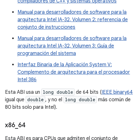
compiladores de C++ y sistemas operativos
Manual para desarrolladores de software para la
arquitectura Intel IA-32, Volumen 2: referencia de
conjunto de instrucciones
Manual para desarrolladores de software para la
arquitectura Intel IA-32, Volumen 3: Guía de
programación del sistema
Interfaz Binaria de la Aplicación System V:
Complemento de arquitectura para el procesador
Intel 386
Esta ABI usa un
long double
de 64 bits (
IEEE binary64
igual que
double
, y no el
long double
más común de
80 bits solo para Intel).
x86
_
64
Esta ABI es para CPUs que admiten el conjunto de