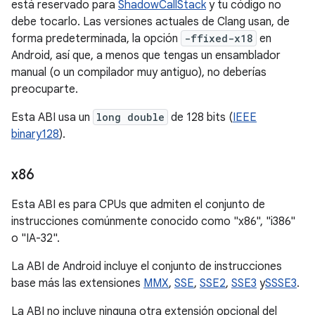
está reservado para
ShadowCallStack
y tu código no
debe tocarlo. Las versiones actuales de Clang usan, de
forma predeterminada, la opción
-ffixed-x18
en
Android, así que, a menos que tengas un ensamblador
manual (o un compilador muy antiguo), no deberías
preocuparte.
Esta ABI usa un
long double
de 128 bits (
IEEE
binary128
).
x86
Esta ABI es para CPUs que admiten el conjunto de
instrucciones comúnmente conocido como "x86", "i386"
o "IA-32".
La ABI de Android incluye el conjunto de instrucciones
base más las extensiones
MMX
,
SSE
,
SSE2
,
SSE3
y
SSSE3
.
La ABI no incluye ninguna otra extensión opcional del