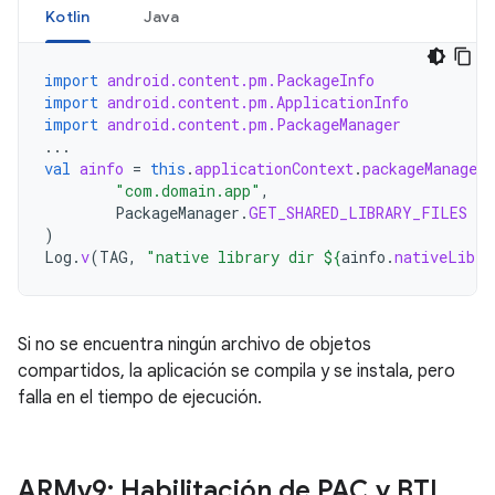
Kotlin
Java
import
android.content.pm.PackageInfo
import
android.content.pm.ApplicationInfo
import
android.content.pm.PackageManager
...
val
ainfo
=
this
.
applicationContext
.
packageManager
.
"com.domain.app"
,
PackageManager
.
GET_SHARED_LIBRARY_FILES
)
Log
.
v
(
TAG
,
"native library dir 
${
ainfo
.
nativeLibra
Si no se encuentra ningún archivo de objetos
compartidos, la aplicación se compila y se instala, pero
falla en el tiempo de ejecución.
ARMv9: Habilitación de PAC y BTI