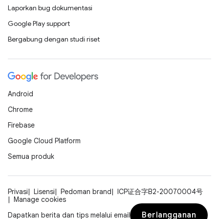
Laporkan bug dokumentasi
Google Play support
Bergabung dengan studi riset
Android
Chrome
Firebase
Google Cloud Platform
Semua produk
Privasi
Lisensi
Pedoman brand
ICP证合字B2-20070004号
Manage cookies
Berlangganan
Dapatkan berita dan tips melalui email