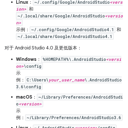
Linux
：
~/.config/Google/AndroidStudio
<vers
ion>
和
~/.local/share/Google/AndroidStudio
<versio
n>
示例：
~/.config/Google/AndroidStudio4.1
和
~/.local/share/Google/AndroidStudio4.1
对于 Android Studio 4.0 及更低版本：
Windows
：
%HOMEPATH%\.AndroidStudio
<versi
on>
\config
示
例：
C:\Users\
your_user_name
\.AndroidStudio
3.6\config
macOS
：
~/Library/Preferences/AndroidStudi
o
<version>
示
例：
~/Library/Preferences/AndroidStudio3.6
Linux
：
~/.AndroidStudio
<version>
/config