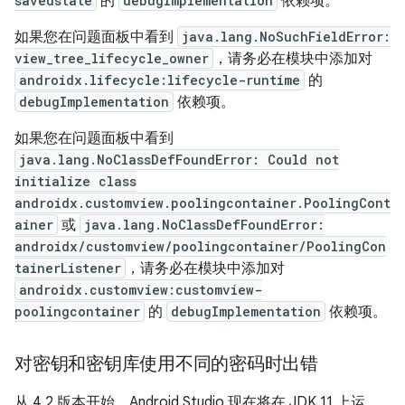
savedstate
的
debugImplementation
依赖项。
如果您在问题面板中看到
java.lang.NoSuchFieldError:
view_tree_lifecycle_owner
，请务必在模块中添加对
androidx.lifecycle:lifecycle-runtime
的
debugImplementation
依赖项。
如果您在问题面板中看到
java.lang.NoClassDefFoundError: Could not
initialize class
androidx.customview.poolingcontainer.PoolingCont
ainer
或
java.lang.NoClassDefFoundError:
androidx/customview/poolingcontainer/PoolingCon
tainerListener
，请务必在模块中添加对
androidx.customview:customview-
poolingcontainer
的
debugImplementation
依赖项。
对密钥和密钥库使用不同的密码时出错
从 4.2 版本开始，Android Studio 现在将在 JDK 11 上运