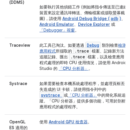
(DDMS)
如要執行其他偵錯工作 (例如將指令傳送至已連線
裝置來設定通訊埠轉送、傳輸檔案或擷取螢幕截
adb
圖)，請使用
Android Debug Bridge (
)
、
Android Emulator
、
Device Explorer
或
「Debugger」視窗
。
Debug
Traceview
此工具已淘汰。如要透過
類別檢查
檢測
.trace
應用程式
所擷取的
檔案、記錄新方法
.trace
追蹤記錄、匯出
檔案，以及檢查應用
程式處理的即時 CPU 使用情況，請使用 Android
Studio 的
「CPU 分析器」
。
Systrace
如果需要檢查本機系統處理程序，並處理頁框丟
失造成的 UI 卡頓，請使用指令列中的
systrace
或
「CPU 分析器」
中的簡化
系統追
蹤
。「CPU 分析器」
提供多個功能，可用於剖析
應用程式的處理程序。
OpenGL
使用
Android GPU 檢查器
。
ES 適用的