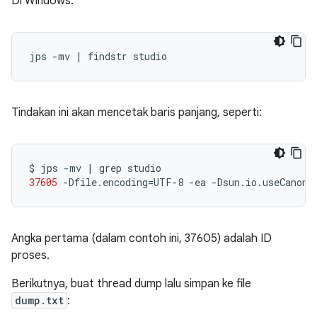
Di Windows:
Tindakan ini akan mencetak baris panjang, seperti:
$
jps
-mv
|
grep
37605
-Dfile.encoding
=
UTF-8
-ea
-Dsun.io.useCanonC
Angka pertama (dalam contoh ini, 37605) adalah ID
proses.
Berikutnya, buat thread dump lalu simpan ke file
dump.txt
: