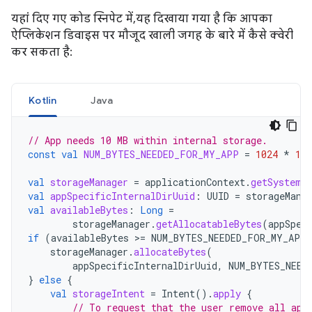
यहां दिए गए कोड स्निपेट में, यह दिखाया गया है कि आपका
ऐप्लिकेशन डिवाइस पर मौजूद खाली जगह के बारे में कैसे क्वेरी
कर सकता है:
Kotlin
Java
// App needs 10 MB within internal storage.
const
val
NUM_BYTES_NEEDED_FOR_MY_APP
=
1024
*
102
val
storageManager
=
applicationContext
.
getSystemS
val
appSpecificInternalDirUuid
:
UUID
=
storageMana
val
availableBytes
:
Long
=
storageManager
.
getAllocatableBytes
(
appSpec
if
(
availableBytes
>=
NUM_BYTES_NEEDED_FOR_MY_APP
storageManager
.
allocateBytes
(
appSpecificInternalDirUuid
,
NUM_BYTES_NEED
}
else
{
val
storageIntent
=
Intent
().
apply
{
// To request that the user remove all app