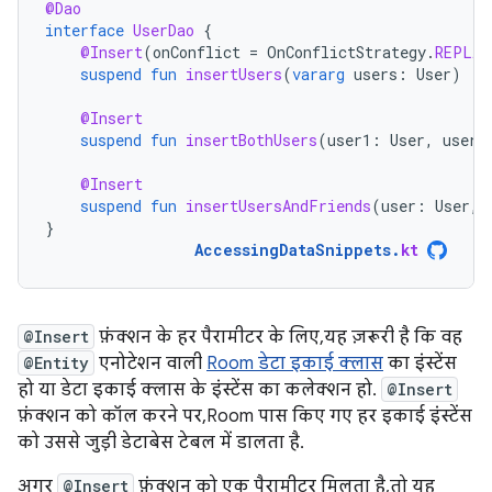
@Dao
interface
UserDao
{
@Insert
(
onConflict
=
OnConflictStrategy
.
REPLAC
suspend
fun
insertUsers
(
vararg
users
:
User
)
@Insert
suspend
fun
insertBothUsers
(
user1
:
User
,
user2
@Insert
suspend
fun
insertUsersAndFriends
(
user
:
User
,
}
AccessingDataSnippets
.
kt
@Insert
फ़ंक्शन के हर पैरामीटर के लिए, यह ज़रूरी है कि वह
@Entity
एनोटेशन वाली
Room डेटा इकाई क्लास
का इंस्टेंस
हो या डेटा इकाई क्लास के इंस्टेंस का कलेक्शन हो.
@Insert
फ़ंक्शन को कॉल करने पर, Room पास किए गए हर इकाई इंस्टेंस
को उससे जुड़ी डेटाबेस टेबल में डालता है.
अगर
@Insert
फ़ंक्शन को एक पैरामीटर मिलता है, तो यह