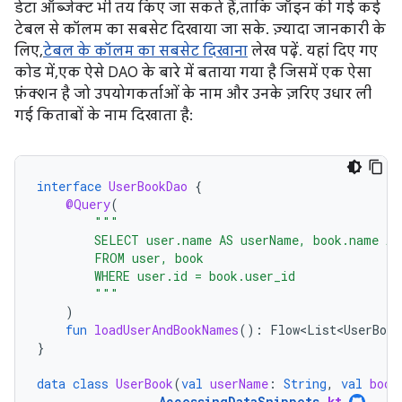
डेटा ऑब्जेक्ट भी तय किए जा सकते हैं, ताकि जॉइन की गई कई
टेबल से कॉलम का सबसेट दिखाया जा सके. ज़्यादा जानकारी के
लिए,
टेबल के कॉलम का सबसेट दिखाना
लेख पढ़ें. यहां दिए गए
कोड में, एक ऐसे DAO के बारे में बताया गया है जिसमें एक ऐसा
फ़ंक्शन है जो उपयोगकर्ताओं के नाम और उनके ज़रिए उधार ली
गई किताबों के नाम दिखाता है:
interface
UserBookDao
{
@Query
(
"""
        SELECT user.name AS userName, book.name AS
        FROM user, book
        WHERE user.id = book.user_id
        """
)
fun
loadUserAndBookNames
():
Flow<List<UserBook
}
data
class
UserBook
(
val
userName
:
String
,
val
book
AccessingDataSnippets
.
kt