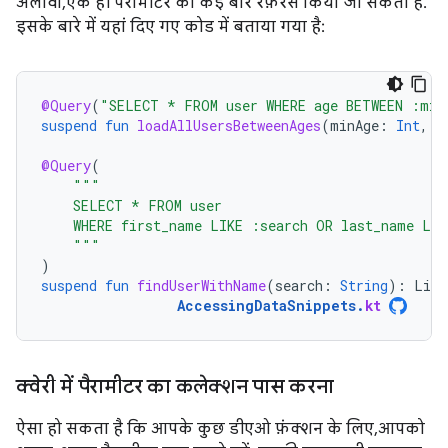
अलावा, एक ही पैरामीटर को कई बार रेफ़रंस किया जा सकता है.
इसके बारे में यहां दिए गए कोड में बताया गया है:
@Query
(
"SELECT * FROM user WHERE age BETWEEN :min
suspend
fun
loadAllUsersBetweenAges
(
minAge
:
Int
,
m
@Query
(
"""
    SELECT * FROM user
    WHERE first_name LIKE :search OR last_name LIK
    """
)
suspend
fun
findUserWithName
(
search
:
String
):
List
AccessingDataSnippets
.
kt
क्वेरी में पैरामीटर का कलेक्शन पास करना
ऐसा हो सकता है कि आपके कुछ डीएओ फ़ंक्शन के लिए, आपको