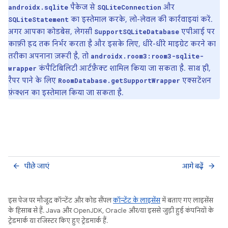
पैकेज से
और
androidx.sqlite
SQLiteConnection
का इस्तेमाल करके, लो-लेवल की कार्रवाइयां करें.
SQLiteStatement
अगर आपका कोडबेस, लेगसी
एपीआई पर
SupportSQLiteDatabase
काफ़ी हद तक निर्भर करता है और इसके लिए, धीरे-धीरे माइग्रेट करने का
तरीका अपनाना ज़रूरी है, तो
androidx.room3:room3-sqlite-
कंपैटिबिलिटी आर्टफ़ैक्ट शामिल किया जा सकता है. साथ ही,
wrapper
रैपर पाने के लिए
एक्सटेंशन
RoomDatabase.getSupportWrapper
फ़ंक्शन का इस्तेमाल किया जा सकता है.
पीछे जाएं
आगे बढ़ें
arrow_back
arrow_forward
इस पेज पर मौजूद कॉन्टेंट और कोड सैंपल
कॉन्टेंट के लाइसेंस
में बताए गए लाइसेंस
के हिसाब से हैं. Java और OpenJDK, Oracle और/या इससे जुड़ी हुई कंपनियों के
ट्रेडमार्क या रजिस्टर किए हुए ट्रेडमार्क हैं.