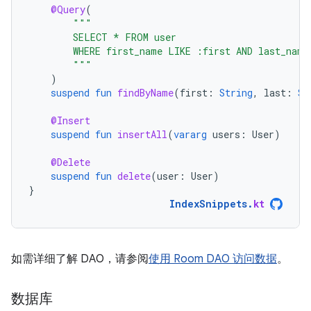
@Query
(
"""
        SELECT * FROM user
        WHERE first_name LIKE :first AND last_name
        """
)
suspend
fun
findByName
(
first
:
String
,
last
:
St
@Insert
suspend
fun
insertAll
(
vararg
users
:
User
)
@Delete
suspend
fun
delete
(
user
:
User
)
}
IndexSnippets
.
kt
如需详细了解 DAO，请参阅
使用 Room DAO 访问数据
。
数据库