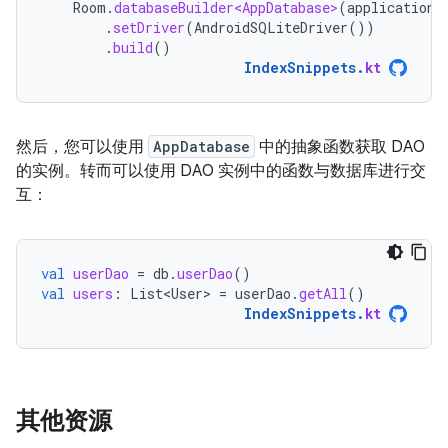
Room
.
databaseBuilder<AppDatabase>
(
applicationC
.
setDriver
(
AndroidSQLiteDriver
())
.
build
()
IndexSnippets
.
kt
然后，您可以使用
AppDatabase
中的抽象函数获取 DAO
的实例。转而可以使用 DAO 实例中的函数与数据库进行交
互：
val
userDao
=
db
.
userDao
()
val
users
:
List<User>
=
userDao
.
getAll
()
IndexSnippets
.
kt
其他资源