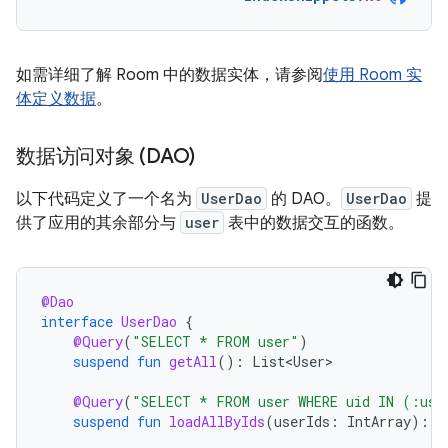
如需详细了解 Room 中的数据实体，请参阅
使用 Room 实
体定义数据
。
数据访问对象 (DAO)
以下代码定义了一个名为
UserDao
的 DAO。
UserDao
提
供了应用的其余部分与
user
表中的数据交互的函数。
@Dao
interface
UserDao
{
@Query
(
"SELECT * FROM user"
)
suspend
fun
getAll
():
List<User>
@Query
(
"SELECT * FROM user WHERE uid IN (:use
suspend
fun
loadAllByIds
(
userIds
:
IntArray
):
L