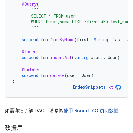
@Query
(
"""
        SELECT * FROM user
        WHERE first_name LIKE :first AND last_name
        """
)
suspend
fun
findByName
(
first
:
String
,
last
:
St
@Insert
suspend
fun
insertAll
(
vararg
users
:
User
)
@Delete
suspend
fun
delete
(
user
:
User
)
}
IndexSnippets
.
kt
如需详细了解 DAO，请参阅
使用 Room DAO 访问数据
。
数据库