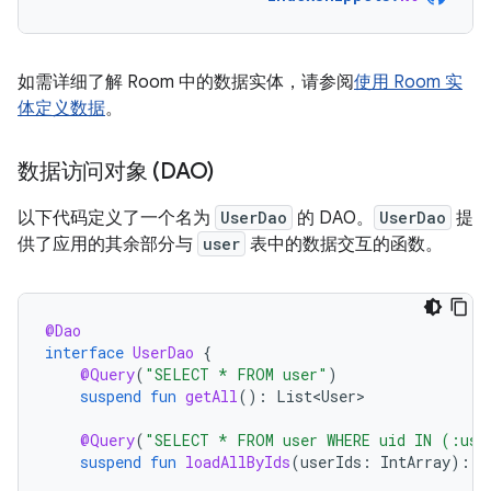
如需详细了解 Room 中的数据实体，请参阅
使用 Room 实
体定义数据
。
数据访问对象 (DAO)
以下代码定义了一个名为
UserDao
的 DAO。
UserDao
提
供了应用的其余部分与
user
表中的数据交互的函数。
@Dao
interface
UserDao
{
@Query
(
"SELECT * FROM user"
)
suspend
fun
getAll
():
List<User>
@Query
(
"SELECT * FROM user WHERE uid IN (:use
suspend
fun
loadAllByIds
(
userIds
:
IntArray
):
L