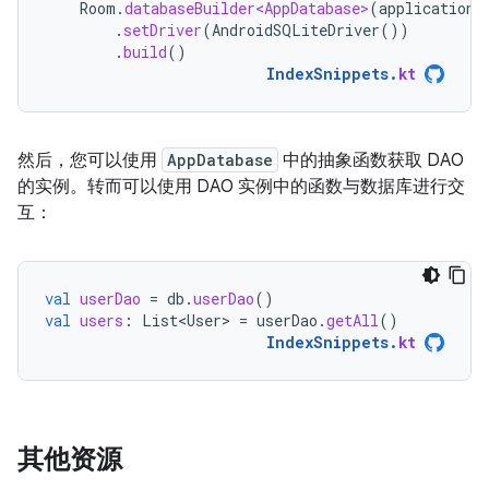
Room
.
databaseBuilder<AppDatabase>
(
applicationC
.
setDriver
(
AndroidSQLiteDriver
())
.
build
()
IndexSnippets
.
kt
然后，您可以使用
AppDatabase
中的抽象函数获取 DAO
的实例。转而可以使用 DAO 实例中的函数与数据库进行交
互：
val
userDao
=
db
.
userDao
()
val
users
:
List<User>
=
userDao
.
getAll
()
IndexSnippets
.
kt
其他资源