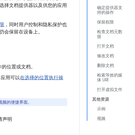
选择文档提供器以及供您的应用
确定提供器支
持的操作
保留权限
限
，同时用户控制和隐私保护也
仍会保留在设备上。
检查文档元数
据
打开文档
。
修改文档
删除文档
作的位置或文档。
检索等效的媒
，应用可以
在选择的位置执行操
体 URI
打开虚拟文件
其他资源
视频的便捷界面。
示例
视频
，请声明