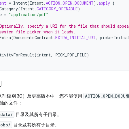
ent
=
Intent
(
Intent
.
ACTION_OPEN_DOCUMENT
).
apply
{
Category
(
Intent
.
CATEGORY_OPENABLE
)
e
=
"application/pdf"
Optionally, specify a URI for the file that should appea
system file picker when it loads.
Extra
(
DocumentsContract
.
EXTRA_INITIAL_URI
,
pickerInitia
tivityForResult
(
intent
,
PICK_PDF_FILE
)
制
 11（API 级别 30）及更高版本中，您不能使用
ACTION_OPEN_DOCUM
独的文件：
/data/
目录及其所有子目录。
/obb/
目录及其所有子目录。