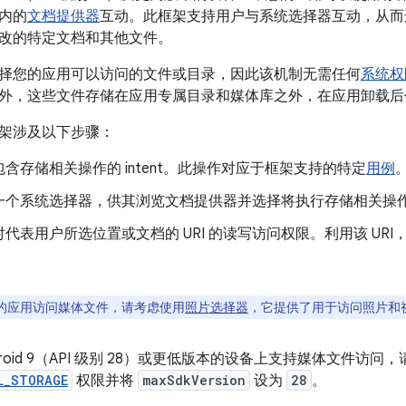
内的
文档提供器
互动。此框架支持用户与系统选择器互动，从而
改的特定文档和其他文件。
择您的应用可以访问的文件或目录，因此该机制无需任何
系统权
外，这些文件存储在应用专属目录和媒体库之外，在应用卸载后
架涉及以下步骤：
含存储相关操作的 intent。此操作对应于框架支持的特定
用例
一个系统选择器，供其浏览文档提供器并选择将执行存储相关操
代表用户所选位置或文档的 URI 的读写访问权限。利用该 URI
的应用访问媒体文件，请考虑使用
照片选择器
，它提供了用于访问照片和
droid 9（API 级别 28）或更低版本的设备上支持媒体文件访问
L_STORAGE
权限并将
maxSdkVersion
设为
28
。