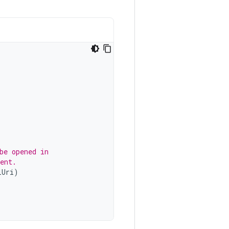
be opened in
ent.
lUri
)