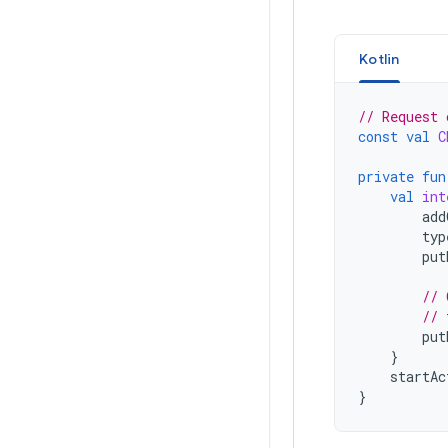
Kotlin
// Request 
const
val
C
private
fun
val
int
add
typ
put
// 
// 
put
}
startAc
}