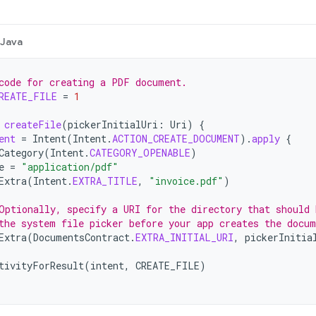
Java
code for creating a PDF document.
REATE_FILE
=
1
createFile
(
pickerInitialUri
:
Uri
)
{
ent
=
Intent
(
Intent
.
ACTION_CREATE_DOCUMENT
).
apply
{
Category
(
Intent
.
CATEGORY_OPENABLE
)
e
=
"application/pdf"
Extra
(
Intent
.
EXTRA_TITLE
,
"invoice.pdf"
)
Optionally, specify a URI for the directory that should 
the system file picker before your app creates the docum
Extra
(
DocumentsContract
.
EXTRA_INITIAL_URI
,
pickerInitia
tivityForResult
(
intent
,
CREATE_FILE
)