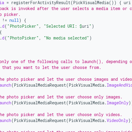
ia
=
registerForActivityResult
(
PickVisualMedia
())
{
uri
back is invoked after the user selects a media item or c
o picker.
!=
null
)
{
.
d
(
"PhotoPicker"
,
"Selected URI: 
$
uri
"
)
{
.
d
(
"PhotoPicker"
,
"No media selected"
)
only one of the following calls to launch(), depending o
 that you want to let the user choose from.
he photo picker and let the user choose images and video
aunch
(
PickVisualMediaRequest
(
PickVisualMedia
.
ImageAndVi
he photo picker and let the user choose only images.
aunch
(
PickVisualMediaRequest
(
PickVisualMedia
.
ImageOnly
)
he photo picker and let the user choose only videos.
aunch
(
PickVisualMediaRequest
(
PickVisualMedia
.
VideoOnly
)