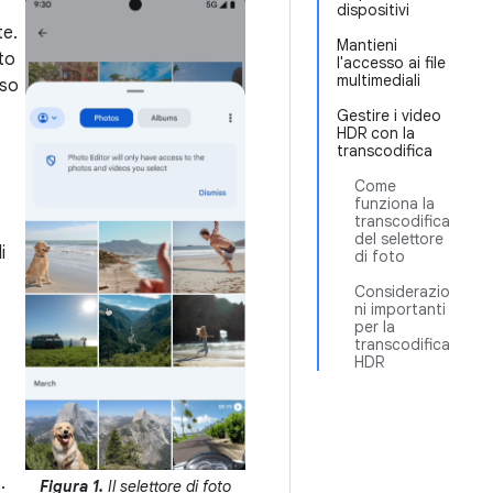
dispositivi
te.
Mantieni
oto
l'accesso ai file
multimediali
sso
Gestire i video
HDR con la
transcodifica
Come
funziona la
transcodifica
del selettore
i
di foto
Considerazio
ni importanti
per la
transcodifica
HDR
Figura 1.
Il selettore di foto
: