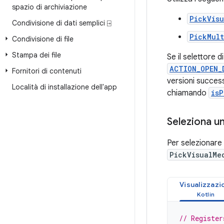
spazio di archiviazione
PickVis
Condivisione di dati semplici ⍈
PickMult
Condivisione di file
Stampa dei file
Se il selettore 
ACTION_OPEN_
Fornitori di contenuti
versioni success
Località di installazione dell'app
chiamando
isP
Seleziona u
Per selezionare u
PickVisualMe
Visualizzazi
// Register