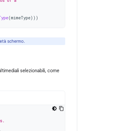
os of a
Type
(
mimeType
)))
 metà schermo.
timediali selezionabili, come
s.