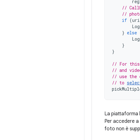
reg
// Call
// phot
if
(
uri
Log
}
else
Log
}
}
// For this
// and vide
// use the 
// to 
selec
pickMultipl
La piattaforma l
Per accedere a 
foto non è supp