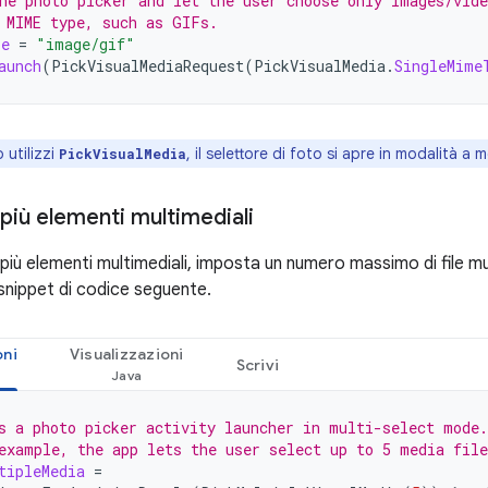
he photo picker and let the user choose only images/vide
 MIME type, such as GIFs.
pe
=
"image/gif"
aunch
(
PickVisualMediaRequest
(
PickVisualMedia
.
SingleMime
utilizzi
, il selettore di foto si apre in modalità a
PickVisualMedia
più elementi multimediali
più elementi multimediali, imposta un numero massimo di file mul
snippet di codice seguente.
oni
Visualizzazioni
Scrivi
s a photo picker activity launcher in multi-select mode.
example, the app lets the user select up to 5 media file
tipleMedia
=