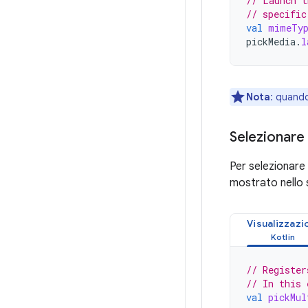
// Launch t
// specific
val
mimeTy
pickMedia
.
l
Nota
:
quando 
Selezionare 
Per selezionare 
mostrato nello 
Visualizzazi
// Register
// In this 
val
pickMul