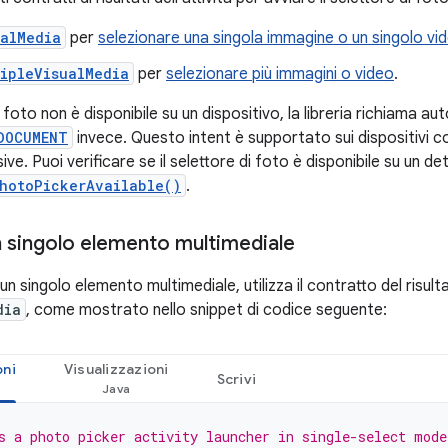
ualMedia
per
selezionare una singola immagine o un singolo vi
ipleVisualMedia
per
selezionare più immagini o video
.
di foto non è disponibile su un dispositivo, la libreria richiama 
DOCUMENT
invece. Questo intent è supportato sui dispositivi con
ive. Puoi verificare se il selettore di foto è disponibile su un d
hotoPickerAvailable()
.
n singolo elemento multimediale
n singolo elemento multimediale, utilizza il contratto del risulta
dia
, come mostrato nello snippet di codice seguente:
oni
Visualizzazioni
Scrivi
s a photo picker activity launcher in single-select mode