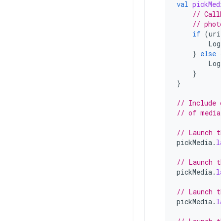
val
pickMed
// Call
// phot
if
(
uri
Log
}
else
Log
}
}
// Include 
// of media
// Launch t
pickMedia
.
l
// Launch t
pickMedia
.
l
// Launch t
pickMedia
.
l