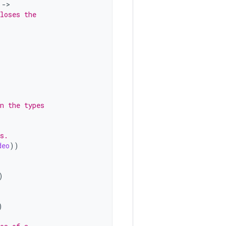
->
loses the
n the types
s.
deo
))
)
)