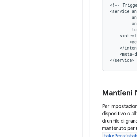
<!--
Trigg
<service
<ac
<meta-d
Mantieni l
Per impostazione
dispositivo o al
di un file di g
mantenuto per u
takePersista