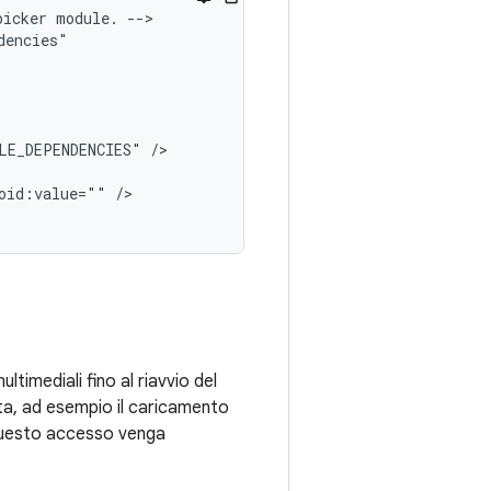
picker
module.
-->

LE_DEPENDENCIES"
oid:value=""
/>

ltimediali fino al riavvio del
ata, ad esempio il caricamento
 questo accesso venga