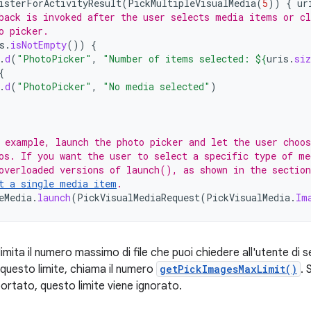
isterForActivityResult
(
PickMultipleVisualMedia
(
5
))
{
ur
back is invoked after the user selects media items or cl
o picker.
s
.
isNotEmpty
())
{
.
d
(
"PhotoPicker"
,
"Number of items selected: 
${
uris
.
siz
{
.
d
(
"PhotoPicker"
,
"No media selected"
)
 example, launch the photo picker and let the user choo
os. If you want the user to select a specific type of me
overloaded versions of launch(), as shown in the section
t a single media item
.
eMedia
.
launch
(
PickVisualMediaRequest
(
PickVisualMedia
.
Im
imita il numero massimo di file che puoi chiedere all'utente di s
questo limite, chiama il numero
getPickImagesMaxLimit()
. 
ortato, questo limite viene ignorato.