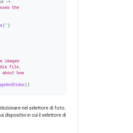
is
-
oses the
e
}
"
)
se images
dia file,
 about how
ageAndVideo
))
elezionare nel selettore di foto.
Sui dispositivi in cui il selettore di