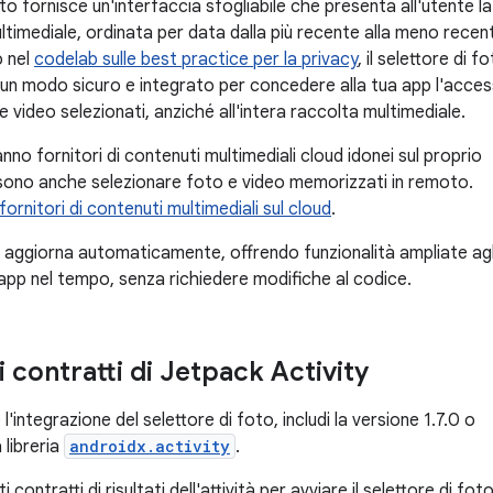
foto fornisce un'interfaccia sfogliabile che presenta all'utente la
ltimediale, ordinata per data dalla più recente alla meno recen
 nel
codelab sulle best practice per la privacy
, il selettore di f
ti un modo sicuro e integrato per concedere alla tua app l'acce
e video selezionati, anziché all'intera raccolta multimediale.
anno fornitori di contenuti multimediali cloud idonei sul proprio
sono anche selezionare foto e video memorizzati in remoto.
 fornitori di contenuti multimediali sul cloud
.
 aggiorna automaticamente, offrendo funzionalità ampliate agl
 app nel tempo, senza richiedere modifiche al codice.
 i contratti di Jetpack Activity
l'integrazione del selettore di foto, includi la versione 1.7.0 o
 libreria
androidx.activity
.
i contratti di risultati dell'attività per avviare il selettore di foto