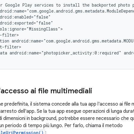
er
Google
Play
services
to
install
the
backported
photo
tion
android:name="com.google.android.gms.metadata.MODU
ata
android:name="photopicker_activity:0:required"
andr
'accesso ai file multimediali
 predefinita, il sistema concede alla tua app l'accesso ai file mu
l'arresto dell'app. Se la tua app esegue operazioni di lunga dur
randi dimensioni in background, potrebbe essere necessario che
n periodo di tempo più lungo. Per farlo, chiama il metodo
bleUriPermission()
: