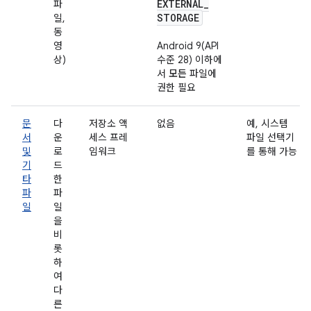
EXTERNAL
_
파
STORAGE
일,
동
영
Android 9(API
상)
수준 28) 이하에
서
모든
파일에
권한 필요
문
다
저장소 액
없음
예, 시스템
서
운
세스 프레
파일 선택기
및
로
임워크
를 통해 가능
기
드
타
한
파
파
일
일
을
비
롯
하
여
다
른