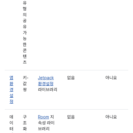
유
형
의
공
유
가
능
한
콘
텐
츠
앱
키-
Jetpack
없음
아니요
환
값
환경설정
경
쌍
라이브러리
설
정
데
구
Room
지
없음
아니요
이
조
속성 라이
터
화
브러리