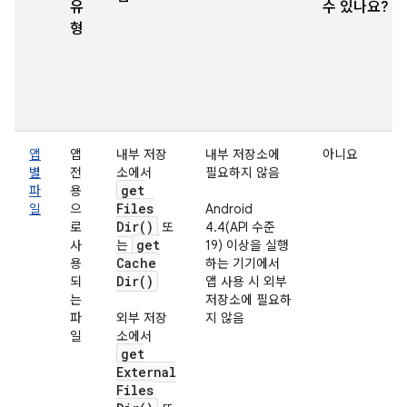
유
수 있나요?
형
앱
앱
내부 저장
내부 저장소에
아니요
별
전
소에서
필요하지 않음
get
파
용
Files
일
으
Android
Dir(
)
로
또
4.4(API 수준
get
사
는
19) 이상을 실행
Cache
용
하는 기기에서
Dir(
)
되
앱 사용 시 외부
는
저장소에 필요하
파
외부 저장
지 않음
일
소에서
get
External
Files