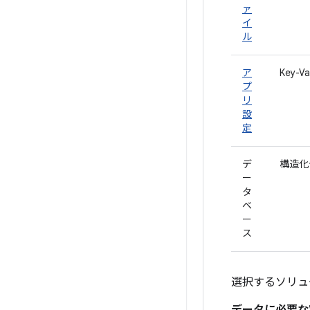
ァ
イ
ル
ア
Key-V
プ
リ
設
定
デ
構造化
ー
タ
ベ
ー
ス
選択するソリュ