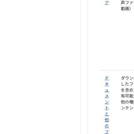
ア
声ファ
動画）
ド
ダウン
キ
したフ
ュ
を含め
メ
有可能
ン
他の種
ト
ンテン
と
他
の
フ