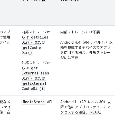
のアプ
内部ストレージか
内部ストレージには不要
get
Files
で使用
らは
Dir(
)
ァイル
または
Android 4.4（API レベル 19）以
get
Cache
降を搭載するデバイスでアプリ
Dir(
)
を使用する場合、外部ストレー
ジには不要
外部ストレージか
get
らは
External
Files
Dir(
)
または
get
External
Cache
Dir(
)
Media
Store
能なメ
API
Android 11（API レベル 30）以
 ファイ
降で他のアプリのファイルにア
READ
_
像、音
クセスする場合、