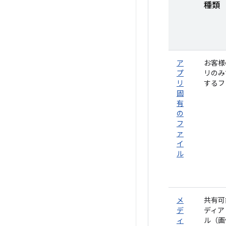
種類
ア
お客様
プ
リのみ
リ
するフ
固
有
の
フ
ァ
イ
ル
メ
共有可
デ
ディア
ィ
ル（画