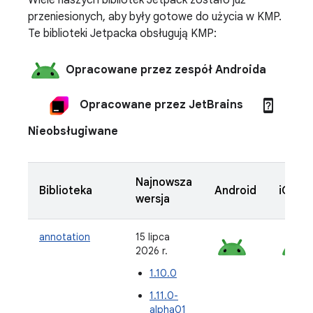
przeniesionych, aby były gotowe do użycia w KMP.
Te biblioteki Jetpacka obsługują KMP:
Opracowane przez zespół Androida
device_unknown
Opracowane przez JetBrains
Nieobsługiwane
Najnowsza
Biblioteka
Android
iOS
wersja
annotation
15 lipca
2026 r.
1.10.0
1.11.0-
alpha01