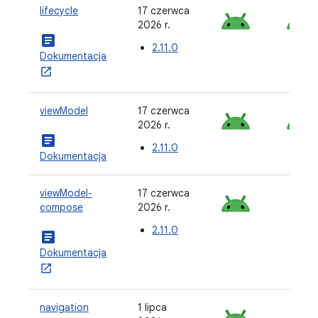
lifecycle
17 czerwca
2026 r.
article
2.11.0
Dokumentacja
viewModel
17 czerwca
2026 r.
article
2.11.0
Dokumentacja
viewModel-
17 czerwca
compose
2026 r.
2.11.0
article
Dokumentacja
navigation
1 lipca