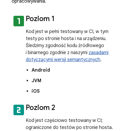
opracowywania.
looks_one
Poziom 1
Kod jest w pełni testowany w CI, w tym
testy po stronie hosta i na urządzeniu.
Śledzimy zgodność kodu źródłowego
i binarnego zgodnie z naszymi
zasadami
dotyczącymi wersji semantycznych
.
Android
JVM
iOS
looks_two
Poziom 2
Kod jest częściowo testowany w CI;
ograniczone do testów po stronie hosta.