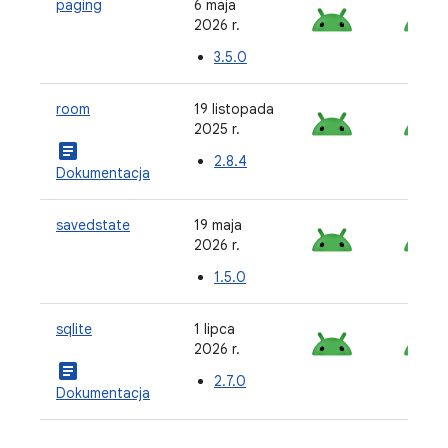
paging
6 maja
2026 r.
3.5.0
room
19 listopada
2025 r.
article
2.8.4
Dokumentacja
savedstate
19 maja
2026 r.
1.5.0
sqlite
1 lipca
2026 r.
article
2.7.0
Dokumentacja