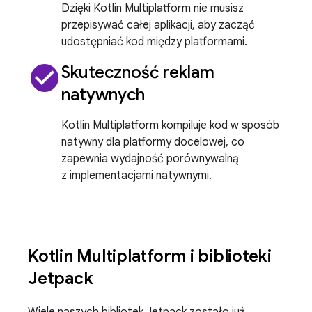
Dzięki Kotlin Multiplatform nie musisz
przepisywać całej aplikacji, aby zacząć
udostępniać kod między platformami.
check_circle
Skuteczność reklam
natywnych
Kotlin Multiplatform kompiluje kod w sposób
natywny dla platformy docelowej, co
zapewnia wydajność porównywalną
z implementacjami natywnymi.
Kotlin Multiplatform i biblioteki
Jetpack
Wiele naszych bibliotek Jetpack zostało już