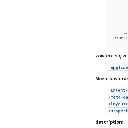
..
</acti
zawiera się w:
<applica
Może zawiera
<intent-
<meta-d
<layout>
<propert
description: