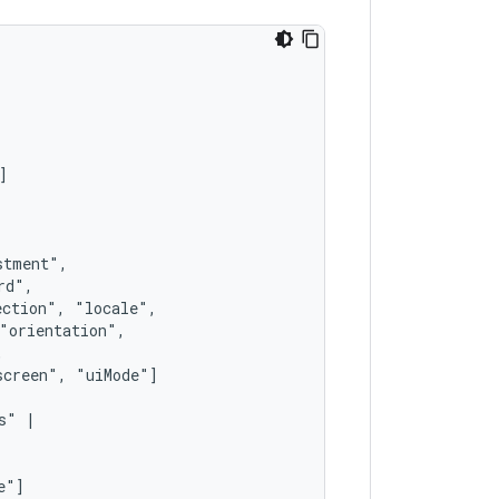
ection",
screen",
s"