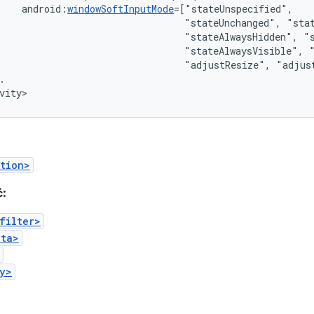
android:
windowSoftInputMode
"stateUnchanged",
"stateAlwaysHidden",
"stateAlwaysVisible",
"adjustResize",
"adjus
.

vity>
tion>
ć:
filter>
ata>
y>