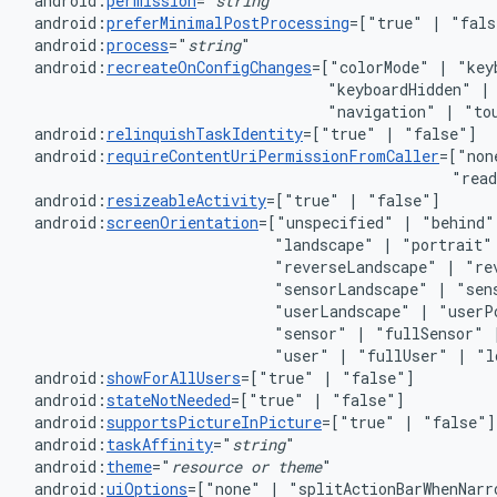
android:
permission
="
string
android:
preferMinimalPostProcessing
=["true"
|
android:
process
="
string
android:
recreateOnConfigChanges
=["colorMode"
|
"key
"keyboardHidden"
|
"navigation"
|
android:
relinquishTaskIdentity
=["true"
|
android:
requireContentUriPermissionFromCaller
=["non
"rea
android:
resizeableActivity
=["true"
|
android:
screenOrientation
=["unspecified"
|
"behind"
"landscape"
|
"portrait"
"reverseLandscape"
|
"re
"sensorLandscape"
|
"sen
"userLandscape"
|
"userP
"sensor"
|
"fullSensor"
"user"
|
"fullUser"
|
android:
showForAllUsers
=["true"
|
android:
stateNotNeeded
=["true"
|
android:
supportsPictureInPicture
=["true"
|
android:
taskAffinity
="
string
android:
theme
="
resource
or
theme
android:
uiOptions
=["none"
|