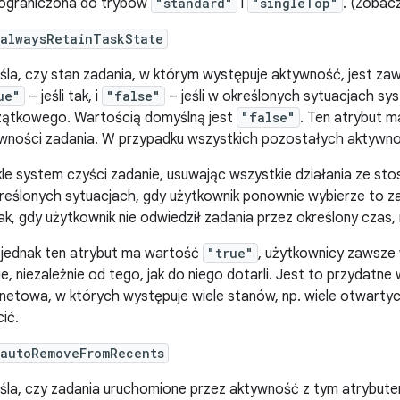
 ograniczona do trybów
"standard"
i
"singleTop"
. (Zobac
:alwaysRetainTaskState
śla, czy stan zadania, w którym występuje aktywność, jest z
ue"
– jeśli tak, i
"false"
– jeśli w określonych sytuacjach s
ątkowego. Wartością domyślną jest
"false"
. Ten atrybut m
wności zadania. W przypadku wszystkich pozostałych aktywnoś
le system czyści zadanie, usuwając wszystkie działania ze sto
reślonych sytuacjach, gdy użytkownik ponownie wybierze to za
tak, gdy użytkownik nie odwiedził zadania przez określony czas, 
i jednak ten atrybut ma wartość
"true"
, użytkownicy zawsze
ie, niezależnie od tego, jak do niego dotarli. Jest to przydatne 
rnetowa, w których występuje wiele stanów, np. wiele otwartyc
cić.
:autoRemoveFromRecents
śla, czy zadania uruchomione przez aktywność z tym atrybut