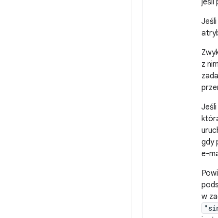
jeśl
Jeśl
atry
Zwyk
z ni
zada
prze
Jeśl
któr
uruc
gdy 
e-ma
Powi
pods
w za
"si