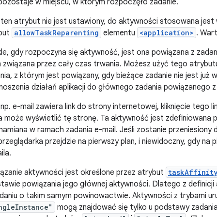
i pozostaje w miejscu, w którym rozpoczęło zadanie.
i ten atrybut nie jest ustawiony, do aktywności stosowana je
but
allowTaskReparenting
elementu
<application>
. War
le, gdy rozpoczyna się aktywność, jest ona powiązana z zadani
m związana przez cały czas trwania. Możesz użyć tego atrybu
nia, z którym jest powiązany, gdy bieżące zadanie nie jest już
noszenia działań aplikacji do głównego zadania powiązanego z t
i np. e-mail zawiera link do strony internetowej, kliknięcie tego
a może wyświetlić tę stronę. Ta aktywność jest zdefiniowana prz
hamiana w ramach zadania e-mail. Jeśli zostanie przeniesiony d
przeglądarka przejdzie na pierwszy plan, i niewidoczny, gdy na 
ila.
ązanie aktywności jest określone przez atrybut
taskAffinit
tawie powiązania jego głównej aktywności. Dlatego z definicj
daniu o takim samym powinowactwie. Aktywności z trybami u
ngleInstance"
mogą znajdować się tylko u podstawy zadani