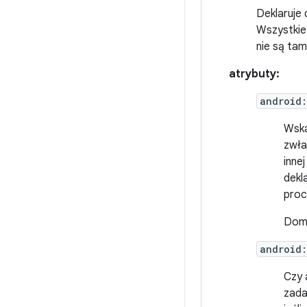
Deklaruje 
Wszystkie
nie są tam
atrybuty:
android
Wska
zwła
inne
dekl
proc
Domy
android
Czy 
zada