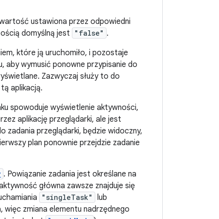
st wartość ustawiona przez odpowiedni
tością domyślną jest
"false"
.
em, które ją uruchomiło, i pozostaje
tu, aby wymusić ponowne przypisanie do
 wyświetlane. Zazwyczaj służy to do
ą aplikacją.
 linku spowoduje wyświetlenie aktywności,
ez aplikację przeglądarki, ale jest
o zadania przeglądarki, będzie widoczny,
pierwszy plan ponownie przejdzie zadanie
y
. Powiązanie zadania jest określane na
i aktywność główna zawsze znajduje się
ruchamiania
"singleTask"
lub
a, więc zmiana elementu nadrzędnego