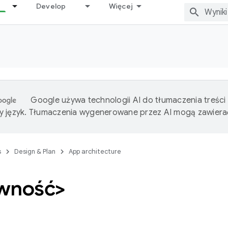
Develop
Więcej
Google używa technologii AI do tłumaczenia treści
 język. Tłumaczenia wygenerowane przez AI mogą zawiera
s
Design & Plan
App architecture
wność>