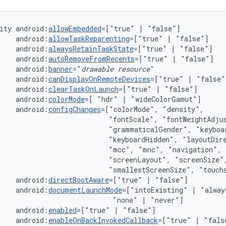
ity
android:
allowEmbedded
=["true"
|
android:
allowTaskReparenting
=["true"
|
android:
alwaysRetainTaskState
=["true"
|
android:
autoRemoveFromRecents
=["true"
|
android:
banner
="
drawable
resource
android:
canDisplayOnRemoteDevices
=["true"
|
android:
clearTaskOnLaunch
=["true"
|
android:
colorMode
=[
"hdr"
|
android:
configChanges
=["colorMode",
"fontScale",
"grammaticalGender",
"keyboardHidden",
"layoutDir
"mcc",
"mnc",
"navigation",
"screenLayout",
"smallestScreenSize",
"touch
android:
directBootAware
=["true"
|
android:
documentLaunchMode
=["intoExisting"
|
"alway
"none"
|
android:
enabled
=["true"
|
android:
enableOnBackInvokedCallback
=["true"
|