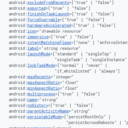
android:
excludeFromRecents
=["true"
|
android:
exported
=["true"
|
android:
finishOnTaskLaunch
=["true"
|
android:
forceQueryable
=["true"
|
android:
hardwareAccelerated
=["true"
|
android:
icon
="
drawable
resource
android:
immersive
=["true"
|
android:
intentMatchingFlags
=["none"
|
"enforceInten
android:
label
="
string
resource
android:
launchMode
=["standard"
|
"singleTop"
"singleTask"
|
"singleInstance"
android:
lockTaskMode
=["normal"
|
"never"
"if_whitelisted"
|
android:
maxRecents
="
integer
android:
maxAspectRatio
="
float
android:
minAspectRatio
="
float
android:
multiprocess
=["true"
|
android:
name
="
string
android:
noHistory
=["true"
|
"false"]
android:
parentActivityName
="
string
"
android:
persistableMode
=["persistRootOnly"
|
"persistAcrossReboots"
|