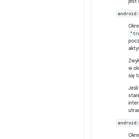
jest
android
Okre
"tr
pocz
akty
Zwyk
w ok
się 
Jeśl
stan
inte
utra
android
Okre