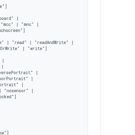
board"
"mcc"
|
"mnc"
e"
|
"read"
|
"readAndWrite"
dOrWrite"
|
"write"]
versePortrait"
sorPortrait"
ortrait"
|
"nosensor"