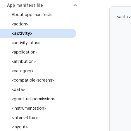
App manifest file
About app manifests
<activ
<action>
<activity>
<activity-alias>
<application>
<attribution>
<category>
<compatible-screens>
<data>
<grant-uri-permission>
<instrumentation>
<intent-filter>
<layout>