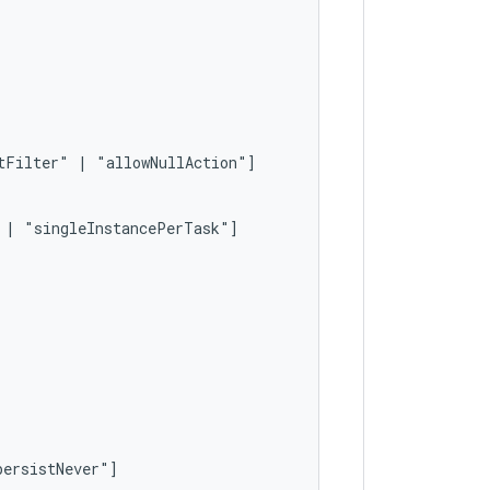
tFilter"
|
|