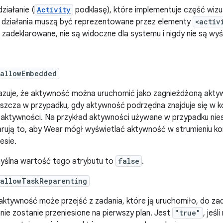
działanie (
Activity
podklasę), które implementuje część wizua
 działania muszą być reprezentowane przez elementy
<activ
 zadeklarowane, nie są widoczne dla systemu i nigdy nie są wyś
:allowEmbedded
zuje, że aktywność można uruchomić jako zagnieżdżoną aktyw
szcza w przypadku, gdy aktywność podrzędna znajduje się w k
j aktywności. Na przykład aktywności używane w przypadku n
arują to, aby Wear mógł wyświetlać aktywność w strumieniu ko
esie.
ślna wartość tego atrybutu to
false
.
:allowTaskReparenting
aktywność może przejść z zadania, które ją uruchomiło, do zad
nie zostanie przeniesione na pierwszy plan. Jest
"true"
, jeś