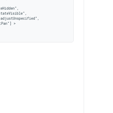
tPan"]
 >   