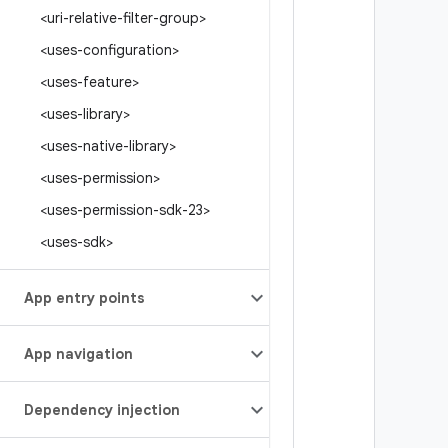
<uri-relative-filter-group>
<uses-configuration>
<uses-feature>
<uses-library>
<uses-native-library>
<uses-permission>
<uses-permission-sdk-23>
<uses-sdk>
App entry points
App navigation
Dependency injection