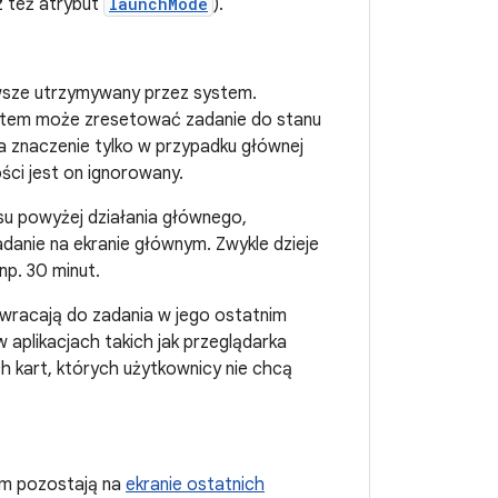
z też atrybut
launchMode
).
awsze utrzymywany przez system.
ystem może zresetować zadanie do stanu
a znaczenie tylko w przypadku głównej
ci jest on ignorowany.
su powyżej działania głównego,
danie na ekranie głównym. Zwykle dzieje
np. 30 minut.
 wracają do zadania w jego ostatnim
w aplikacjach takich jak przeglądarka
h kart, których użytkownicy nie chcą
em pozostają na
ekranie ostatnich