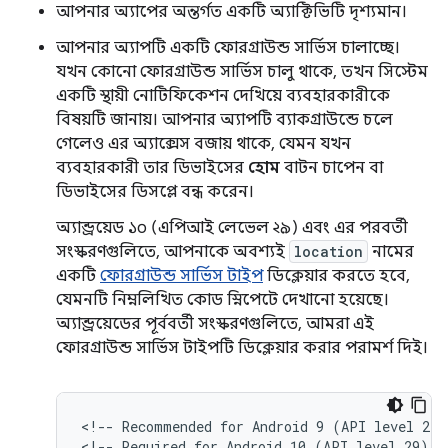
আপনার অ্যাপের অন্তর্গত একটি অ্যাক্টিভিটি দৃশ্যমান।
আপনার অ্যাপটি একটি ফোরগ্রাউন্ড সার্ভিস চালাচ্ছে।
যখন কোনো ফোরগ্রাউন্ড সার্ভিস চালু থাকে, তখন সিস্টেম
একটি স্থায়ী নোটিফিকেশন দেখিয়ে ব্যবহারকারীকে
বিষয়টি জানায়। আপনার অ্যাপটি ব্যাকগ্রাউন্ডে চলে
গেলেও এর অ্যাক্সেস বজায় থাকে, যেমন যখন
ব্যবহারকারী তার ডিভাইসের
হোম
বাটন চাপেন বা
ডিভাইসের ডিসপ্লে বন্ধ করেন।
অ্যান্ড্রয়েড ১০ (এপিআই লেভেল ২৯) এবং এর পরবর্তী
সংস্করণগুলিতে, আপনাকে অবশ্যই
location
নামের
একটি
ফোরগ্রাউন্ড সার্ভিস টাইপ
ডিক্লেয়ার করতে হবে,
যেমনটি নিম্নলিখিত কোড স্নিপেটে দেখানো হয়েছে।
অ্যান্ড্রয়েডের পূর্ববর্তী সংস্করণগুলিতে, আমরা এই
ফোরগ্রাউন্ড সার্ভিস টাইপটি ডিক্লেয়ার করার পরামর্শ দিই।
<!--
Recommended
for
Android
9
(API
level
28)
<!--
Required
for
Android
10
(API
level
29)
a