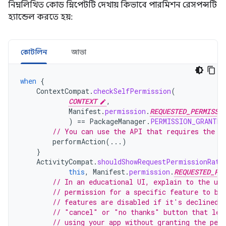
নিম্নলিখিত কোড স্নিপেটটি দেখায় কিভাবে পারমিশন রেসপন্সটি
হ্যান্ডেল করতে হয়:
কোটলিন
জাভা
when
{
ContextCompat
.
checkSelfPermission
(
CONTEXT
,
Manifest
.
permission
.
REQUESTED_PERMISSI
)
==
PackageManager
.
PERMISSION_GRANTED
// You can use the API that requires the p
performAction
(...)
}
ActivityCompat
.
shouldShowRequestPermissionRati
this
,
Manifest
.
permission
.
REQUESTED_PE
// In an educational UI, explain to the use
// permission for a specific feature to be
// features are disabled if it's declined.
// "cancel" or "no thanks" button that let
// using your app without granting the per