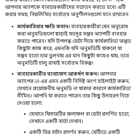
থাকার কারণে কোন ফিচারগুলো কাজ করছে না, সে সম্পর্কে
আপনার অ্যাপকে ব্যবহারকারীদের সচেতন করতে হবে। এটি
করার সময়, নিম্নলিখিত সর্বোত্তম অনুশীলনগুলো মনে রাখবেন:
কার্যকারিতার ক্ষতি কমান।
ব্যবহারকারীরা যেন অনুরোধ
করা অনুমতিগুলো ছাড়াই যতদূর সম্ভব অ্যাপটি ব্যবহার
করতে পারেন। যদি উপলব্ধ ডেটা দিয়ে কার্যকারিতা অন্তত
কিছুটা কাজ করে, এমনকি যদি অনুমতিটি থাকলে যা
সম্ভব হতো তার তুলনায় এর মান কিছুটা কমেও যায়, তবে
অনুমতিটি চালু রাখাই সর্বোত্তম বিকল্প।
ব্যবহারকারীর মনোযোগ আকর্ষণ করুন।
আপনার
অ্যাপের UI-এর এমন একটি নির্দিষ্ট অংশ হাইলাইট করুন,
যেখানে প্রয়োজনীয় অনুমতি না থাকার কারণে কার্যকারিতা
সীমিত। আপনি যা করতে পারেন তার কিছু উদাহরণ নিচে
দেওয়া হলো:
যেখানে ফিচারটির ফলাফল বা ডেটা প্রদর্শিত হতো,
সেখানে একটি বার্তা দেখান।
একটি ভিন্ন বাটন প্রদর্শন করুন, যেটিতে একটি