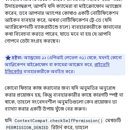
উদাহরণস্বরূপ, আপনি যদি ক্যামেরা বা মাইক্রোফোন অ্যাক্সেস
করেন, তবে আপনার অ্যাপের কোথাও একটি নোটিফিকেশন
আইকন ব্যবহার করে, অথবা নোটিফিকেশন ট্রে-তে (যদি
অ্যাপ্লিকেশনটি ব্যাকগ্রাউন্ডে চলে) ব্যবহারকারীকে জানানোর
কথা বিবেচনা করতে পারেন, যাতে মনে না হয় যে আপনি
গোপনে ডেটা সংগ্রহ করছেন।
দ্রষ্টব্য:
অ্যান্ড্রয়েড ১২ (এপিআই লেভেল ৩১) থেকে, যখনই কোনো
অ্যাপ্লিকেশন মাইক্রোফোন বা ক্যামেরা অ্যাক্সেস করে,
প্রাইভেসি
ইন্ডিকেটর
ব্যবহারকারীকে অবহিত করে।
কোনো ফিচার কাজ করানোর জন্য যদি অনুমতির অনুরোধ
করার প্রয়োজন হয়, কিন্তু ব্যবহারকারীর কাছে কারণটি স্পষ্ট না
থাকে, তাহলে সংবেদনশীল অনুমতিগুলো কেন প্রয়োজন তা
ব্যাখ্যা করার একটি উপায় খুঁজে বের করুন।
যদি
ContextCompat.checkSelfPermission()
মেথডটি
PERMISSION_DENIED
রিটার্ন করে, তাহলে