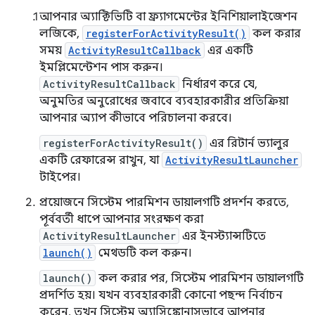
আপনার অ্যাক্টিভিটি বা ফ্র্যাগমেন্টের ইনিশিয়ালাইজেশন
লজিকে,
registerForActivityResult()
কল করার
সময়
ActivityResultCallback
এর একটি
ইমপ্লিমেন্টেশন পাস করুন।
ActivityResultCallback
নির্ধারণ করে যে,
অনুমতির অনুরোধের জবাবে ব্যবহারকারীর প্রতিক্রিয়া
আপনার অ্যাপ কীভাবে পরিচালনা করবে।
registerForActivityResult()
এর রিটার্ন ভ্যালুর
একটি রেফারেন্স রাখুন, যা
ActivityResultLauncher
টাইপের।
প্রয়োজনে সিস্টেম পারমিশন ডায়ালগটি প্রদর্শন করতে,
পূর্ববর্তী ধাপে আপনার সংরক্ষণ করা
ActivityResultLauncher
এর ইনস্ট্যান্সটিতে
launch()
মেথডটি কল করুন।
launch()
কল করার পর, সিস্টেম পারমিশন ডায়ালগটি
প্রদর্শিত হয়। যখন ব্যবহারকারী কোনো পছন্দ নির্বাচন
করেন, তখন সিস্টেম অ্যাসিঙ্ক্রোনাসভাবে আপনার