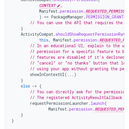
CONTEXT
,
Manifest
.
permission
.
REQUESTED_PERMISSI
)
==
PackageManager
.
PERMISSION_GRANTED
// You can use the API that requires the p
}
ActivityCompat
.
shouldShowRequestPermissionRati
this
,
Manifest
.
permission
.
REQUESTED_PE
// In an educational UI, explain to the use
// permission for a specific feature to be
// features are disabled if it's declined.
// "cancel" or "no thanks" button that let
// using your app without granting the per
showInContextUI
(...)
}
else
-
>
{
// You can directly ask for the permission
// The registered ActivityResultCallback g
requestPermissionLauncher
.
launch
(
Manifest
.
permission
.
REQUESTED_PERM
}
}