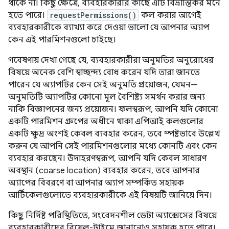
থাকে না। কিছু ক্ষেত্রে, ব্যবহারকারীর কাছে এটি বিভ্রান্তিকর মনে
হতে পারে।
requestPermissions()
কল করার আগেই
ব্যবহারকারীকে ব্যাখ্যা করে দেওয়া ভালো যে আপনার অ্যাপ
কেন এই পারমিশনগুলো চাইছে।
গবেষণায় দেখা গেছে যে, ব্যবহারকারীরা অনুমতির অনুরোধের
বিষয়ে অনেক বেশি স্বাচ্ছন্দ্য বোধ করেন যদি তারা জানতে
পারেন যে অ্যাপটির কেন সেই অনুমতি প্রয়োজন, যেমন—
অনুমতিটি অ্যাপটির কোনো মূল বৈশিষ্ট্য সমর্থন করার জন্য
নাকি বিজ্ঞাপনের জন্য প্রয়োজন। ফলস্বরূপ, আপনি যদি কোনো
একটি পারমিশন গ্রুপের অধীনে থাকা এপিআই কলগুলোর
একটি ক্ষুদ্র অংশই কেবল ব্যবহার করেন, তবে স্পষ্টভাবে উল্লেখ
করুন যে আপনি সেই পারমিশনগুলোর মধ্যে কোনটি এবং কেন
ব্যবহার করছেন। উদাহরণস্বরূপ, আপনি যদি কেবল সাধারণ
অবস্থান (coarse location) ব্যবহার করেন, তবে আপনার
অ্যাপের বিবরণে বা আপনার অ্যাপ সম্পর্কিত সহায়ক
আর্টিকেলগুলোতে ব্যবহারকারীকে এই বিষয়টি জানিয়ে দিন।
কিছু নির্দিষ্ট পরিস্থিতিতে, সংবেদনশীল ডেটা অ্যাক্সেসের বিষয়ে
ব্যবহারকারীদের রিয়েল-টাইমে জানানোও সহায়ক হতে পারে।