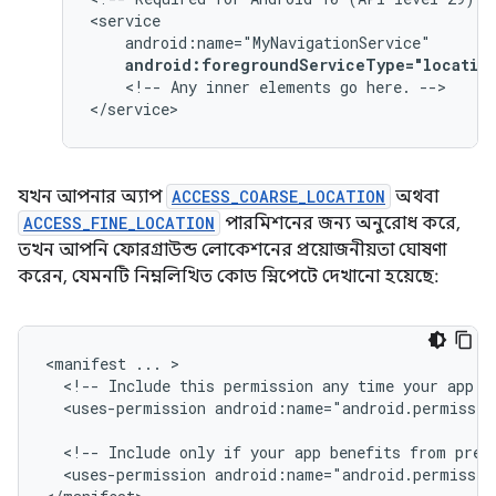
android:foregroundServiceType="locatio
<!--
Any
inner
elements
go
here.
-->

</service>
যখন আপনার অ্যাপ
ACCESS_COARSE_LOCATION
অথবা
ACCESS_FINE_LOCATION
পারমিশনের জন্য অনুরোধ করে,
তখন আপনি ফোরগ্রাউন্ড লোকেশনের প্রয়োজনীয়তা ঘোষণা
করেন, যেমনটি নিম্নলিখিত কোড স্নিপেটে দেখানো হয়েছে:
<manifest
...
<!--
Include
this
permission
any
time
your
app
n
<uses-permission
android:name="android.permissio
<!--
Include
only
if
your
app
benefits
from
prec
<uses-permission
android:name="android.permissio