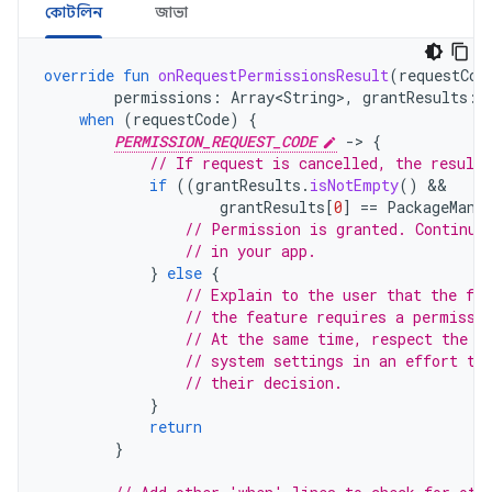
কোটলিন
জাভা
override
fun
onRequestPermissionsResult
(
requestCod
permissions
:
Array<String>
,
grantResults
:
when
(
requestCode
)
{
PERMISSION_REQUEST_CODE
-
>
{
// If request is cancelled, the result
if
((
grantResults
.
isNotEmpty
()
grantResults
[
0
]
==
PackageMana
// Permission is granted. Continue
// in your app.
}
else
{
// Explain to the user that the fea
// the feature requires a permissi
// At the same time, respect the u
// system settings in an effort to
// their decision.
}
return
}