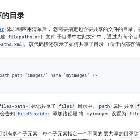
享的目录
er
添加到应用清单后， 您需要指定包含要共享的文件的目录。
创建
filepaths.xml
文件 子目录中在此文件中，通过为 每个
paths.xml
。该代码段还演示了如何共享子目录 （位于内部存
path
path="images/"
name="myimages"
/>

files-path>
标记共享了
files/
目录中。
path
属性 共享
f
会告知
FileProvider
添加路径段 将
myimages
设置为
file
可以有多个子元素，每个子元素指定一个不同的 要共享的目录