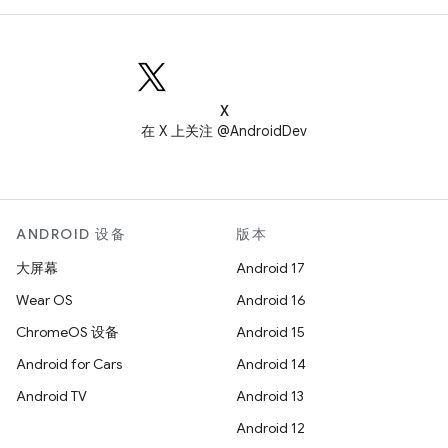
X
在 X 上关注 @AndroidDev
ANDROID 设备
版本
大屏幕
Android 17
Wear OS
Android 16
ChromeOS 设备
Android 15
Android for Cars
Android 14
Android TV
Android 13
Android 12