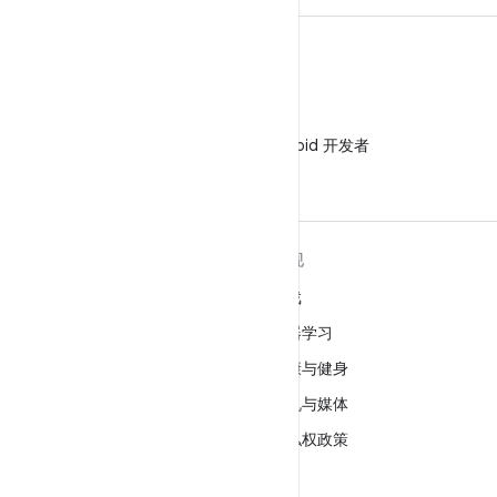
微信
在微信中关注 Android 开发者
关于 ANDROID
发现
Android
游戏
适用于企业的 Android
机器学习
安全
健康与健身
源代码
相机与媒体
新闻
隐私权政策
博客
5G