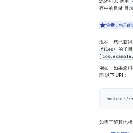
您还可以 使用
存中的目录 目
注意
：您只能
现在，您已获
files/
的子目
(
com.example
例如，如果您根
回 以下 URI：
content://
如需了解其他相