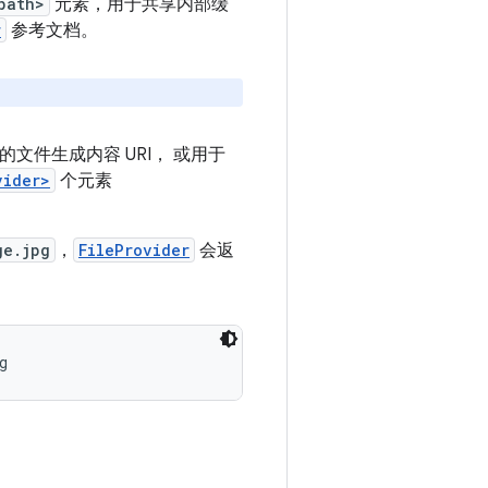
path>
元素，用于共享内部缓
r
参考文档。
的文件生成内容 URI， 或用于
vider>
个元素
ge.jpg
，
FileProvider
会返
g