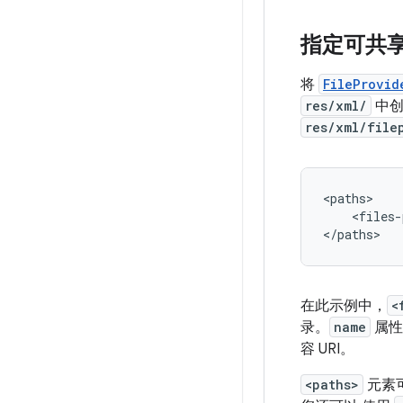
指定可共
将
FileProvid
res/xml/
中
res/xml/file
<files-
</paths>
在此示例中，
<
录。
name
属性
容 URI。
<paths>
元素