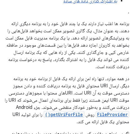
به اشتراک گذاری داده های ساده
،
برنامه ها اغلب نیاز دارند یک یا چند فایل خود را به برنامه دیگری ارائه
دهند. به عنوان مثال، یک گالری تصویر ممکن است بخواهد فایل‌هایی را
به ویرایشگرهای تصویر ارائه دهد، یا یک برنامه مدیریت فایل ممکن است
بخواهد به کاربران اجازه دهد فایل‌ها را بین قسمت‌های موجود در حافظه
خارجی کپی و جای‌گذاری کنند. یکی از راه هایی که یک برنامه ارسال
کننده می تواند یک فایل را به اشتراک بگذارد، پاسخ به درخواست برنامه
دریافت کننده است.
در همه موارد، تنها راه امن برای ارائه یک فایل از برنامه خود به برنامه
دیگر، ارسال URI محتوای فایل به برنامه دریافت کننده و دادن مجوز
دسترسی موقت به آن URI است. URIهای محتوا با مجوزهای دسترسی
موقت URI ایمن هستند زیرا فقط برای برنامه‌ای اعمال می‌شوند که URI را
دریافت می‌کنند و به‌طور خودکار منقضی می‌شوند. جزء Android
FileProvider
روش
getUriForFile()
را برای تولید URI
محتوای یک فایل ارائه می کند.
اگر می‌خواهید مقادیر کمی از متن یا داده‌های عددی را بین برنامه‌ها به