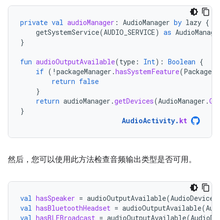
private
val
audioManager
:
AudioManager
by
lazy
{
getSystemService
(
AUDIO_SERVICE
)
as
AudioManage
}
fun
audioOutputAvailable
(
type
:
Int
):
Boolean
{
if
(
!
packageManager
.
hasSystemFeature
(
PackageMa
return
false
}
return
audioManager
.
getDevices
(
AudioManager
.
GE
}
AudioActivity
.
kt
然后，您可以使用此方法检查音频输出类型是否可用。
val
hasSpeaker
=
audioOutputAvailable
(
AudioDeviceI
val
hasBluetoothHeadset
=
audioOutputAvailable
(
Aud
val
hasBLEBroadcast
=
audioOutputAvailable
(
AudioDe