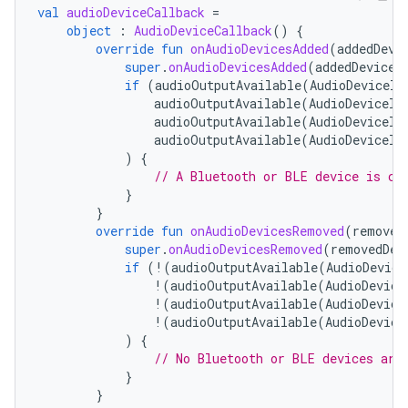
val
audioDeviceCallback
=
object
:
AudioDeviceCallback
()
{
override
fun
onAudioDevicesAdded
(
addedDevi
super
.
onAudioDevicesAdded
(
addedDevices
if
(
audioOutputAvailable
(
AudioDeviceIn
audioOutputAvailable
(
AudioDeviceIn
audioOutputAvailable
(
AudioDeviceIn
audioOutputAvailable
(
AudioDeviceIn
)
{
// A Bluetooth or BLE device is co
}
}
override
fun
onAudioDevicesRemoved
(
removed
super
.
onAudioDevicesRemoved
(
removedDev
if
(
!
(
audioOutputAvailable
(
AudioDevice
!
(
audioOutputAvailable
(
AudioDevice
!
(
audioOutputAvailable
(
AudioDevice
!
(
audioOutputAvailable
(
AudioDevice
)
{
// No Bluetooth or BLE devices are
}
}