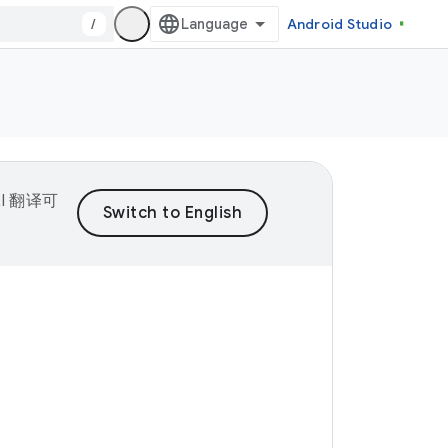
/
Android Studio
I 翻译可