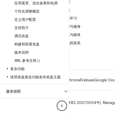
关于 ANDROID
发现
应用遮罩、混合效果和色调
Android
游戏
个性化调整概览
适用于企业的 Android
机器学习
定义用户配置
安全
健康与健身
支持照片
源代码
相机与媒体
调试表盘
新闻
隐私权政策
构建和部署表盘
博客
5G
版本说明
播客
XML 参考文档 ⍈
复杂功能
使用表盘推送功能发布表盘主题
Android
Chrome
Firebase
Google Clou
版本说明
隐私权政策
许可
品牌指南
ICP证合字B2-20070004号
Manage