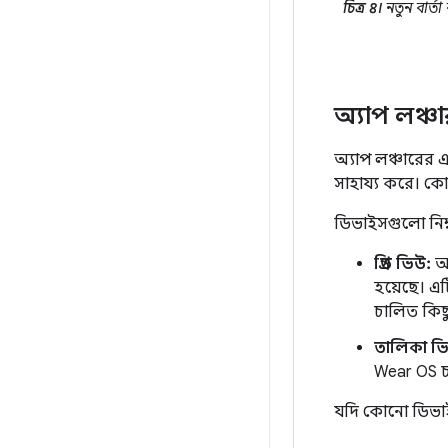
চিত্র ৪।
নতুন বার্ত
অ্যাপ লঞ্চার 
অ্যাপ লঞ্চারের 
সাহায্য করে। কো
ডিভাইসগুলো নিম্
গ্রিড ভিউ:
আই
হয়েছে। এট
চালিত কিছ
তালিকা ভ
Wear OS চা
যদি কোনো ডিভাইস