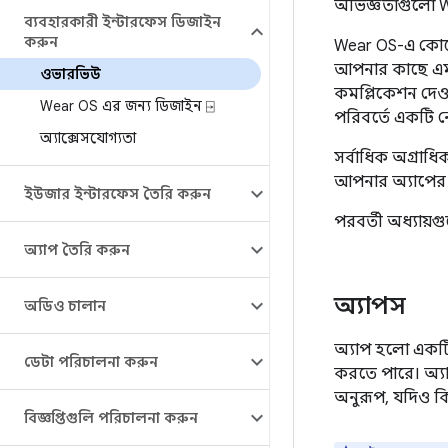
অভিজ্ঞতাগুলো We
ব্যবহারকারী ইন্টারফেস ডিজাইন
করুন
Wear OS-এ কোনো 
আপনার কাছে এম
ওভারভিউ
কমপ্লিকেশন দেওয
Wear OS এর জন্য ডিজাইন ⍈
পরিবর্তে একটি 
অ্যাক্সেসযোগ্যতা
সর্বাধিক অগ্রাধ
আপনার অ্যাপের ব
ইউজার ইন্টারফেস তৈরি করুন
পরবর্তী অধ্যায়
অ্যাপ তৈরি করুন
অ্যাপস
অডিও চালান
অ্যাপ হলো একটি 
ডেটা পরিচালনা করুন
করতে পারে। অ্য
অনুরূপ, যদিও কিছ
বিজ্ঞপ্তিগুলি পরিচালনা করুন