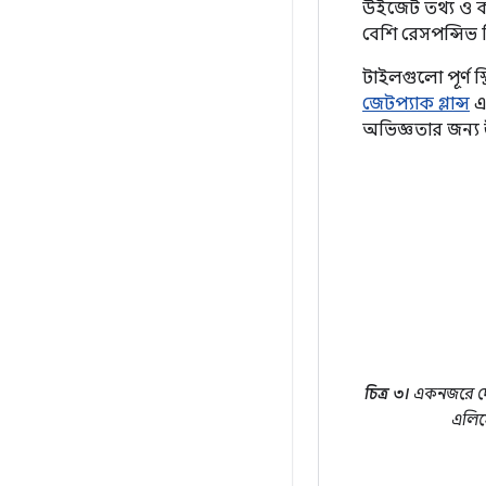
উইজেট তথ্য ও ক
বেশি রেসপন্সিভ 
টাইলগুলো পূর্ণ 
জেটপ্যাক গ্লান্স
এ
অভিজ্ঞতার জন্য 
চিত্র ৩।
একনজরে দেখ
এলিমে