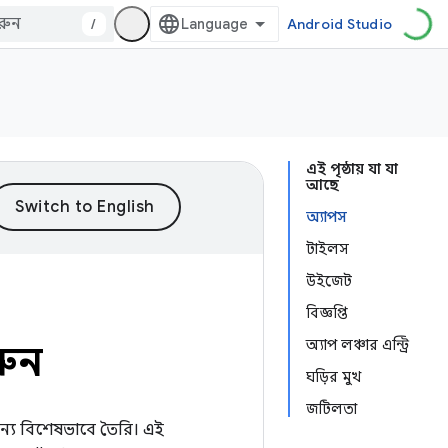
/
Android Studio
এই পৃষ্ঠায় যা যা
আছে
অ্যাপস
টাইলস
উইজেট
বিজ্ঞপ্তি
অ্যাপ লঞ্চার এন্ট্রি
রুন
ঘড়ির মুখ
জটিলতা
ন্য বিশেষভাবে তৈরি। এই