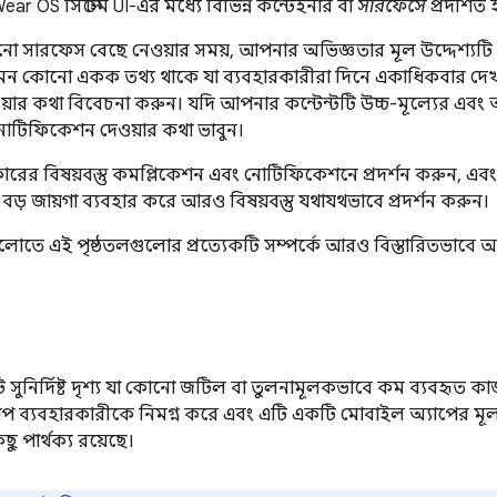
ar OS সিস্টেম UI-এর মধ্যে বিভিন্ন কন্টেইনার বা
সারফেসে
প্রদর্শিত
সারফেস বেছে নেওয়ার সময়, আপনার অভিজ্ঞতার মূল উদ্দেশ্যটি মা
ন কোনো একক তথ্য থাকে যা ব্যবহারকারীরা দিনে একাধিকবার দে
়ার কথা বিবেচনা করুন। যদি আপনার কন্টেন্টটি উচ্চ-মূল্যের এবং অত্
নোটিফিকেশন দেওয়ার কথা ভাবুন।
িকারের বিষয়বস্তু কমপ্লিকেশন এবং নোটিফিকেশনে প্রদর্শন করুন, 
ড় জায়গা ব্যবহার করে আরও বিষয়বস্তু যথাযথভাবে প্রদর্শন করুন।
গুলোতে এই পৃষ্ঠতলগুলোর প্রত্যেকটি সম্পর্কে আরও বিস্তারিতভাবে
সুনির্দিষ্ট দৃশ্য যা কোনো জটিল বা তুলনামূলকভাবে কম ব্যবহৃত ক
াপ ব্যবহারকারীকে নিমগ্ন করে এবং এটি একটি মোবাইল অ্যাপের মূ
ু পার্থক্য রয়েছে।