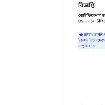
বিজ্ঞপ্তি
নোটিফিকেশন ব্
OS-এর নোটিফি
দ্রষ্টব্য:
আপনি ব্
ইউজার ইন্টারফেসের
সম্পৃক্ত রাখে।