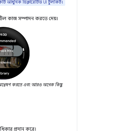
কটি আধুনিক ডিক্লারেটিভ UI টুলকিট।
জটিল কাজ সম্পাদন করতে দেয়।
ধারা অন্বেষণ করতে এবং আরও অনেক কিছু
াধিকার প্রদান করে।