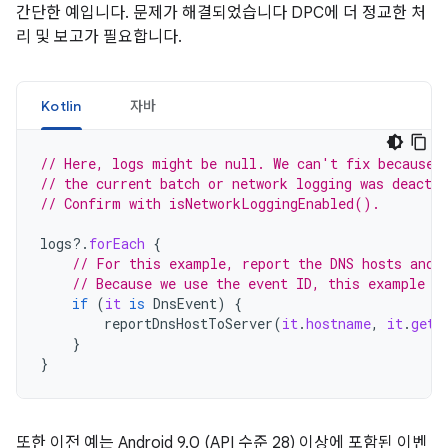
간단한 예입니다. 문제가 해결되었습니다 DPC에 더 정교한 처
리 및 보고가 필요합니다.
Kotlin
자바
// Here, logs might be null. We can't fix because 
// the current batch or network logging was deactiv
// Confirm with isNetworkLoggingEnabled().
logs
?.
forEach
{
// For this example, report the DNS hosts and 
// Because we use the event ID, this example r
if
(
it
is
DnsEvent
)
{
reportDnsHostToServer
(
it
.
hostname
,
it
.
getT
}
}
또한 이전 예는 Android 9.0 (API 수준 28) 이상에 포함된 이벤