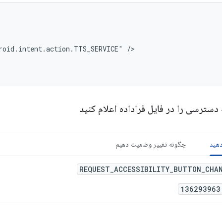
roid.intent.action.TTS_SERVICE"
 دسترسی را در فایل فراداده اعلام کنید
دهید
چگونه تغییر وضعیت دهیم
REQUEST_ACCESSIBILITY_BUTTON_CHA
136293963