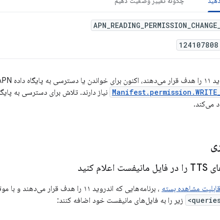
دهید
چگونه تغییر وضعیت دهیم
APN_READING_PERMISSION_CHANGE
124107808
APN ارائه‌دهنده
Manifest.permission.WRITE
د می‌کند.
ی
علام کنید
ابلیت مشاهده بسته
زیر را به فایل‌های مانیفست خود اضافه کنند: