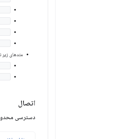
in()
ity()
et()
set()
متدهای زیر نیا
gin()
ity()
اتصال
دسترسی محدود به