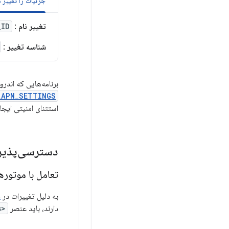
جزئیات را تغییر 
تغییر نام
:
_ID
شناسه تغییر
:
برنامه‌هایی که اندروید ۱۱ را هدف قرار می‌دهند، اکنون برای خواندن یا دسترسی به پایگاه داده 
_APN_SETTINGS
استثنای امنیتی ایجا
دسترسی‌پذیر
تعامل با موتورهای TTS را در فایل مانیفست ا
به دلیل تغییرات در
ق
دارند، باید عنصر
<queries>