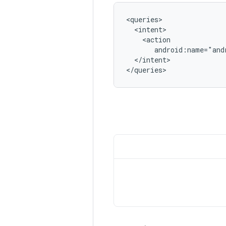
android:name="and
</intent>

</queries>