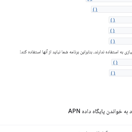
getVerticalMarg
getGrav
getXOffs
getYOff
زی به استفاده ندارند، بنابراین برنامه شما نباید از آنها استفاده کند:
setMar
setGrav
 خواندن پایگاه داده APN