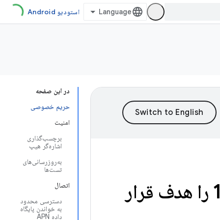
استودیو Android
در این صفحه
حریم خصوصی
امنیت
برچسب‌گذاری
اشاره‌گر هیپ
به‌روزرسانی‌های
تست‌ها
تغییرات رفتار: برنامه هایی که اندروید 11 را هدف قرار
اتصال
دسترسی محدود
به خواندن پایگاه
داده APN