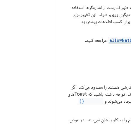
ارزش‌ترین (MSB) دارند. برنامه‌هایی که به طور نادرست از اشاره‌گرها استفاده
د یا با مشکلات دیگری روبرو شوند. این تغییر برای
allowNat
مراجعه کنید.
ای حفظ یک تجربه کاربری خوب، سیستم، Toastهایی که حاوی Viewهای سفارشی هستند را مسدود می‌کند، اگر
این Toastها از پس‌زمینه توسط برنامه‌ای که Android 11 یا بالاتر را هدف قرار می‌دهد ارسال شوند. توجه داشته باشید که Toastهای
جاد می‌شوند و
setView()
 سیستم پیام را به کاربر نشان نمی‌دهد. در عوض،