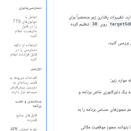
دسترسی‌پذیری
 تأثیر بگذارد. تغییرات رفتاری زیر منحصراً برای
تعامل با
موتورهای TTS
targetSd
روی
30
تنظیم کرده
را در فایل
مانیفست اعلام
کنید
 بررسی کنید.
استفاده از دکمه
دسترسی را در
فایل فراداده اعلام
کنید
دوربین
اقدامات مربوط به
قصد رسانه‌ای به
دوربین پیش‌فرض
 یک دایرکتوری خاص برنامه و
سیستم نیاز دارند
بسته‌بندی و نصب
برنامه
ستم مجوزهای حساس برنامه را به
فایل‌های منابع
فشرده
 بتوانند مجوز موقعیت مکانی
طرح امضای APK