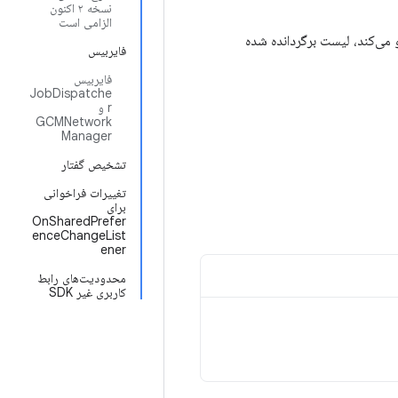
نسخه ۲ اکنون
الزامی است
می‌کند، لیست برگردانده شده
فایربیس
فایربیس
JobDispatche
r و
GCMNetwork
Manager
تشخیص گفتار
تغییرات فراخوانی
برای
OnSharedPrefer
enceChangeList
ener
محدودیت‌های رابط
کاربری غیر SDK