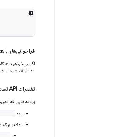
فراخوانی‌های Toast
اگر می‌خواهید هنگام ظاهر شدن یا ن
۱۱ اضافه شده است، استفاده کنید.
تغییرات API تست متن
برنامه‌هایی که اندروید ۱۱ یا بالاتر را هدف قرار می‌دهند، عوارض جانبی زیر را برای text toasts 
متد
tView()
مقادیر برگشتی
in()