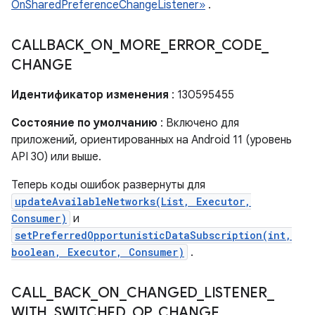
OnSharedPreferenceChangeListener»
.
CALLBACK
_
ON
_
MORE
_
ERROR
_
CODE
_
CHANGE
Идентификатор изменения
: 130595455
Состояние по умолчанию
: Включено для
приложений, ориентированных на Android 11 (уровень
API 30) или выше.
Теперь коды ошибок развернуты для
updateAvailableNetworks(List, Executor,
Consumer)
и
setPreferredOpportunisticDataSubscription(int,
boolean, Executor, Consumer)
.
CALL
_
BACK
_
ON
_
CHANGED
_
LISTENER
_
WITH
_
SWITCHED
_
OP
_
CHANGE