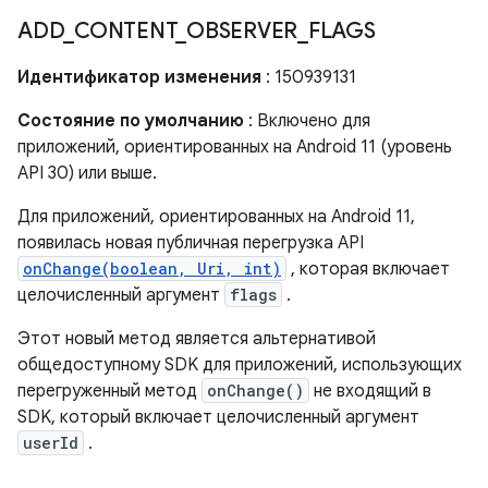
ADD
_
CONTENT
_
OBSERVER
_
FLAGS
Идентификатор изменения
: 150939131
Состояние по умолчанию
: Включено для
приложений, ориентированных на Android 11 (уровень
API 30) или выше.
Для приложений, ориентированных на Android 11,
появилась новая публичная перегрузка API
onChange(boolean, Uri, int)
, которая включает
целочисленный аргумент
flags
.
Этот новый метод является альтернативой
общедоступному SDK для приложений, использующих
перегруженный метод
onChange()
не входящий в
SDK, который включает целочисленный аргумент
userId
.