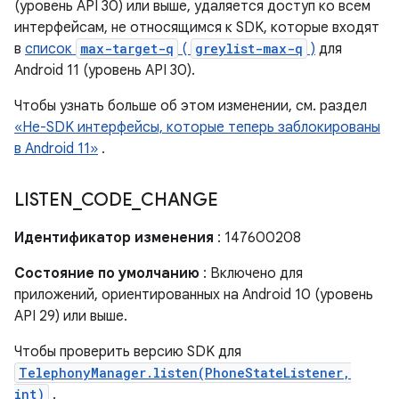
(уровень API 30) или выше, удаляется доступ ко всем
интерфейсам, не относящимся к SDK, которые входят
в
список
max-target-q
(
greylist-max-q
)
для
Android 11 (уровень API 30).
Чтобы узнать больше об этом изменении, см. раздел
«Не-SDK интерфейсы, которые теперь заблокированы
в Android 11»
.
LISTEN
_
CODE
_
CHANGE
Идентификатор изменения
: 147600208
Состояние по умолчанию
: Включено для
приложений, ориентированных на Android 10 (уровень
API 29) или выше.
Чтобы проверить версию SDK для
TelephonyManager.listen(PhoneStateListener,
int)
.