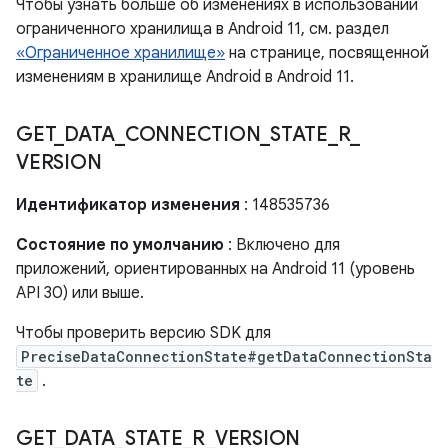
Чтобы узнать больше об изменениях в использовании
ограниченного хранилища в Android 11, см. раздел
«Ограниченное хранилище»
на странице, посвященной
изменениям в хранилище Android в Android 11.
GET
_
DATA
_
CONNECTION
_
STATE
_
R
_
VERSION
Идентификатор изменения
: 148535736
Состояние по умолчанию
: Включено для
приложений, ориентированных на Android 11 (уровень
API 30) или выше.
Чтобы проверить версию SDK для
PreciseDataConnectionState#getDataConnectionSta
te
.
GET
_
DATA
_
STATE
_
R
_
VERSION