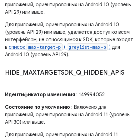
приложений, ориентированных на Android 10 (уровень
API 29) или выше.
Для приложений, ориентированных на Android 10
(уровень API 29) или выше, удаляется доступ ко всем
интерфейсам, не относящимся к SDK, которые входят
в
список
max-target-p
(
greylist-max-p
)
для
Android 10 (уровень API 29).
HIDE
_
MAXTARGETSDK
_
Q
_
HIDDEN
_
APIS
Идентификатор изменения
: 149994052
Состояние по умолчанию
: Включено для
приложений, ориентированных на Android 11 (уровень
API 30) или выше.
Для приложений, ориентированных на Android 11