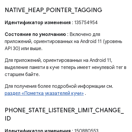
NATIVE
_
HEAP
_
POINTER
_
TAGGING
Идентификатор изменения
: 135754954
Состояние по умолчанию
: Включено для
приложений, ориентированных на Android 11 (уровень
API 30) или выше.
Для приложений, ориентированных на Android 11,
выделение памяти в куче теперь имеет ненулевой тег в
старшем байте.
Для получения более подробной информации см.
раздел «Пометка указателей кучи»
.
PHONE
_
STATE
_
LISTENER
_
LIMIT
_
CHANGE
_
ID
Идентификатор изменения
: 150880553