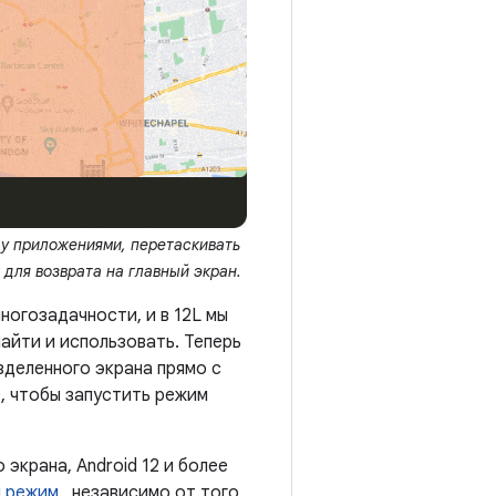
ду приложениями, перетаскивать
для возврата на главный экран.
ногозадачности, и в 12L мы
найти и использовать. Теперь
зделенного экрана прямо с
е, чтобы запустить режим
экрана, Android 12 и более
й режим
, независимо от того,