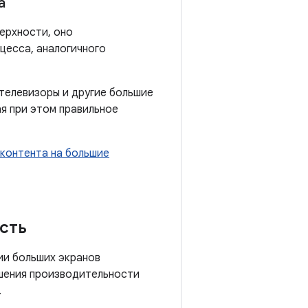
а
верхности, оно
цесса, аналогичного
телевизоры и другие большие
я при этом правильное
контента на большие
сть
ии больших экранов
ышения производительности
.