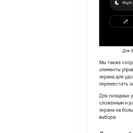
Для 
Мы также соср
элементы упра
экрана для удо
переместить э
Для складных 
сложенным и р
экрана на бол
выбора.