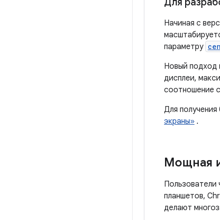
Для разраб
Начиная с вер
масштабируетс
параметру
ce
Новый подход 
дисплеи, макс
соотношение с
Для получения
экраны»
.
Мощная и
Пользователи 
планшетов, Ch
делают многоз