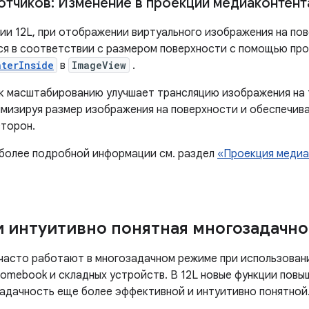
отчиков: Изменение в проекции медиаконтент
сии 12L, при отображении виртуального изображения на по
я в соответствии с размером поверхности с помощью про
nterInside
в
ImageView
.
к масштабированию улучшает трансляцию изображения на 
имизируя размер изображения на поверхности и обеспечива
торон.
 более подробной информации см. раздел
«Проекция медиа
 интуитивно понятная многозадачно
часто работают в многозадачном режиме при использован
romebook и складных устройств. В 12L новые функции пов
адачность еще более эффективной и интуитивно понятной