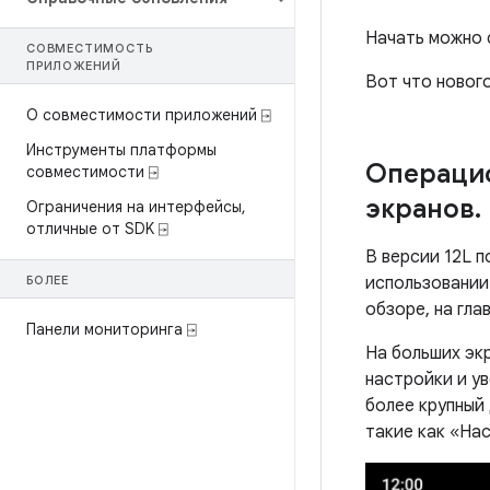
Начать можно 
СОВМЕСТИМОСТЬ
ПРИЛОЖЕНИЙ
Вот что нового
О совместимости приложений ⍈
Инструменты платформы
Операци
совместимости ⍈
экранов
.
Ограничения на интерфейсы
,
отличные от SDK ⍈
В версии 12L п
БОЛЕЕ
использовании 
обзоре, на гла
Панели мониторинга ⍈
На больших эк
настройки и у
более крупный
такие как «На