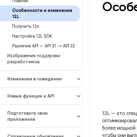
Главная
Особе
Особенности и изменения
12L
Получить 12л
Настройка 12L SDK
Различия API — API 31 → API 32
Изображения поддержки
разработчиков
Изменения в поведении
Новые функции и API
Подготовьте свои
12L — это спец
приложения
оптимизировал
более мощной 
чтобы они выг
Справочные обновления