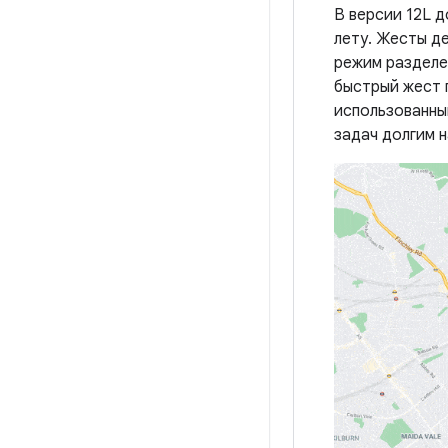
В версии 12L д
лету. Жесты д
режим разделен
быстрый жест 
использованны
задач долгим 