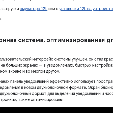
с загрузки
эмулятора 12L
или с
установки 12L на устройст
.
онная система
,
оптимизированная дл
ользовательский интерфейс системы улучшен, он стал крас
на больших экранах — в уведомлениях, быстрых настройках
вном экране и во многом другом.
ранах панель уведомлений эффективно использует простр
ведомления в новом двухколоночном формате. Экран блоки
 двухколоночный формат для выделения уведомлений и часо
стройки», также оптимизированы.