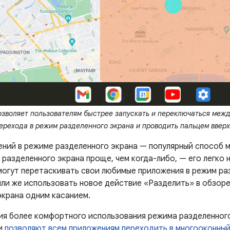
озволяет пользователям быстрее запускать и переключаться меж
ерехода в режим разделенного экрана и проводить пальцем вверх 
ений в режиме разделенного экрана — популярный способ м
разделенного экрана проще, чем когда-либо, — его легко 
могут перетаскивать свои любимые приложения в режим ра
 или же использовать новое действие «Разделить» в обзор
экрана одним касанием.
ия более комфортного использования режима разделенного 
ии
позволяют всем приложениям переходить в многооконны