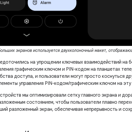
больших экранов используется двухколоночный макет, отображаю
едоточились на упрощении ключевых взаимодействий на б
вления графическим ключом и PIN-кодом на планшетах теп
бства доступа, и пользователи могут просто коснуться др
лементы управления PIN-кодом/графическим ключом на эту
устройств мы оптимизировали сетку главного экрана и до
азложенным состоянием, чтобы пользователи плавно перех
ьший разложенный экран, обеспечивая непрерывность и сох