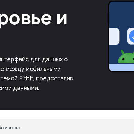
ровье и
интерфейс для данных о
ые между мобильными
темой Fitbit, предоставив
оими данными.
йти их на