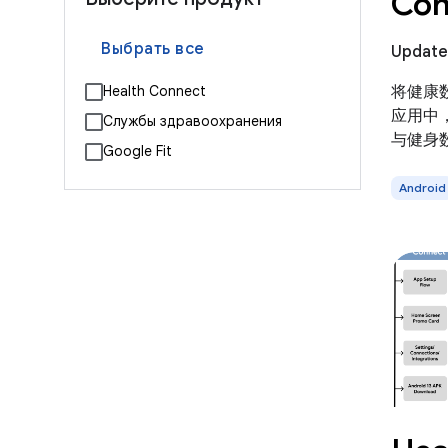
Con
Выбрать все
Updated
将健康数据
Health Connect
应用中
Службы здравоохранения
与健身
Google Fit
Android