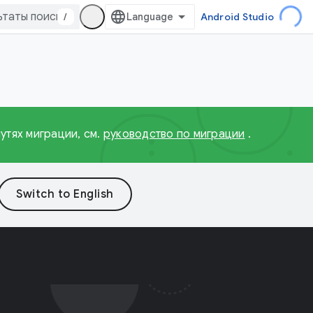
/
Android Studio
утях миграции, см.
руководство по миграции
.