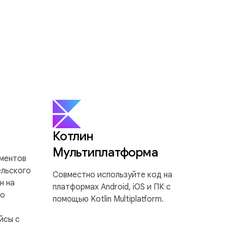
Котлин
Мультиплатформа
ментов
ельского
Совместно используйте код на
н на
платформах Android, iOS и ПК с
ро
помощью Kotlin Multiplatform.
йсы с