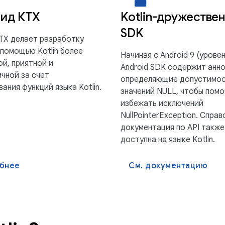
ид КТХ
Kotlin-дружестве
SDK
KTX делает разработку
 помощью Kotlin более
Начиная с Android 9 (уровен
ой, приятной и
Android SDK содержит анн
чной за счет
определяющие допустимо
ания функций языка Kotlin.
значений NULL, чтобы помо
избежать исключений
NullPointerException. Справ
документация по API также
доступна на языке Kotlin.
бнее
См. документацию