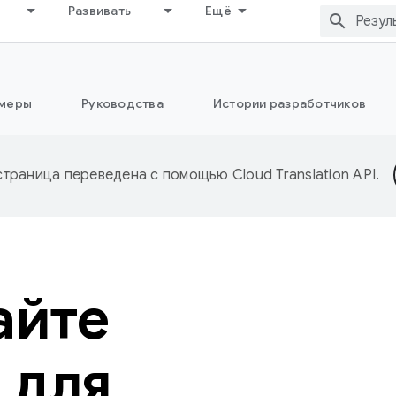
Развивать
Ещё
меры
Руководства
Истории разработчиков
страница переведена с помощью
Cloud Translation API
.
айте
 для