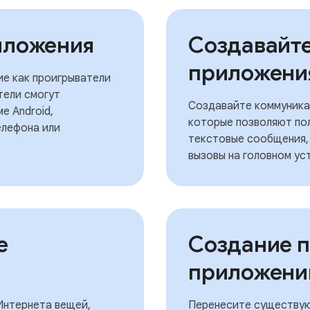
иложения
Создавайт
приложени
ие как проигрыватели
тели смогут
Создавайте коммуникац
е Android,
которые позволяют пол
елефона или
текстовые сообщения,
вызовы на головном ус
е
Создание 
приложени
Интернета вещей,
Перенесите существую