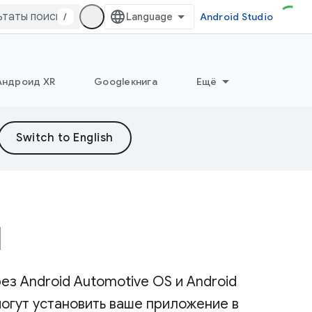
/
Android Studio
Андроид XR
Googleкнига
Ещё
й
з Android Automotive OS и Android
могут установить ваше приложение в