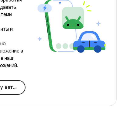
азработки
здавать
стемы
нты и
вно
иложение в
 в наш
ложений.
мобилей