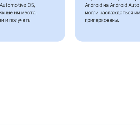
 Automotive OS,
Android на Android Aut
ужные им места,
могли наслаждаться им
зи и получать
припаркованы.