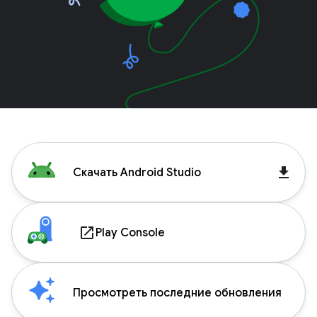
get_app
Скачать Android Studio
launch
Play Console
Просмотреть последние обновления