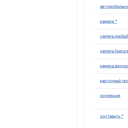
автомобильно
камера *
camera.media3
camera.featur
камера.видои
карточный пр
коллекция
составить *