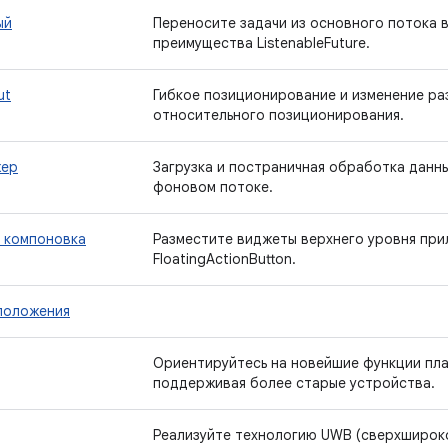
ый
Переносите задачи из основного потока 
преимущества ListenableFuture.
ut
Гибкое позиционирование и изменение р
относительного позиционирования.
жер
Загрузка и постраничная обработка данны
фоновом потоке.
 компоновка
Разместите виджеты верхнего уровня прил
FloatingActionButton.
положения
Ориентируйтесь на новейшие функции пл
поддерживая более старые устройства.
Реализуйте технологию UWB (сверхширок