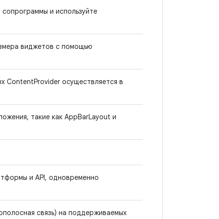
в сопрограммы и используйте
азмера виджетов с помощью
х ContentProvider осуществляется в
ожения, такие как AppBarLayout и
атформы и API, одновременно
ополосная связь) на поддерживаемых