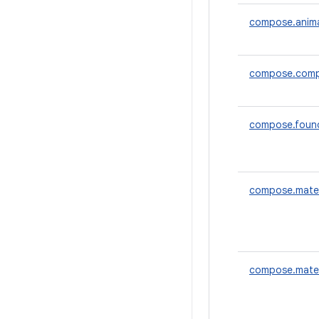
compose.anim
compose.comp
compose.foun
compose.mater
compose.mater