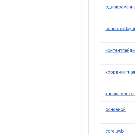
одновременн
constraintlayo
контентпейд
координатная
кнопка место
основной
core.uwb