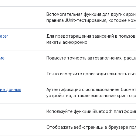
Вспомогательная функция для других арх
правила JUnit-тестирования, которые мож
later
Для предотвращения зависаний в пользов
макеты асинхронно.
ие
Повысьте точность автозаполнения, расш
Точно измеряйте производительность свое
ие данные
Аутентификация с использованием биомет
устройства, а также выполнение криптог
Используйте функции Bluetooth платформы
Отображать веб-страницы в браузере пол