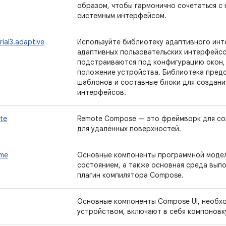
образом, чтобы гармонично сочетаться с 
системным интерфейсом.
ial3.adaptive
Используйте библиотеку адаптивного инте
адаптивных пользовательских интерфейсо
подстраиваются под конфигурацию окон, 
положение устройства. Библиотека пред
шаблонов и составные блоки для создани
интерфейсов.
te
Remote Compose — это фреймворк для со
для удалённых поверхностей.
ime
Основные компоненты программной модел
состоянием, а также основная среда вып
плагин компилятора Compose.
Основные компоненты Compose UI, необх
устройством, включают в себя компоновку