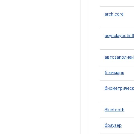
arch.core
asynclayoutinf
автозаполнен
бенчмарк
биометрическ
Bluetooth
браузер