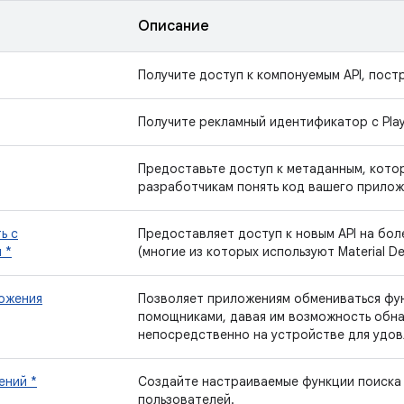
Описание
Получите доступ к компонуемым API, постр
Получите рекламный идентификатор с Play 
Предоставьте доступ к метаданным, кото
разработчикам понять код вашего прилож
ь с
Предоставляет доступ к новым API на бол
 *
(многие из которых используют Material De
ожения
Позволяет приложениям обмениваться фун
помощниками, давая им возможность обна
непосредственно на устройстве для удов
ений *
Создайте настраиваемые функции поиска
пользователей.