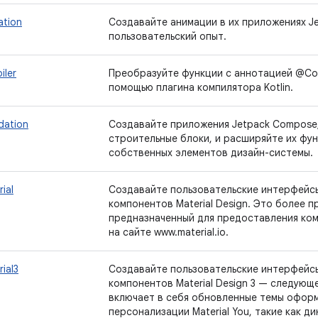
ation
Создавайте анимации в их приложениях J
пользовательский опыт.
iler
Преобразуйте функции с аннотацией @Co
помощью плагина компилятора Kotlin.
dation
Создавайте приложения Jetpack Compose,
строительные блоки, и расширяйте их фу
собственных элементов дизайн-системы.
ial
Создавайте пользовательские интерфейс
компонентов Material Design. Это более 
предназначенный для предоставления ко
на сайте www.material.io.
ial3
Создавайте пользовательские интерфейс
компонентов Material Design 3 — следующей
включает в себя обновленные темы оформ
персонализации Material You, такие как д