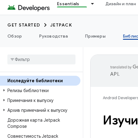
Essentials
Дизайн и план
GET STARTED
JETPACK
Обзор
Руководства
Примеры
Библи
API
.
Исследуйте библиотеки
Релизы библиотеки
Android Developer
Примечания к выпуску
Архив примечаний к выпуску
Изучи
Дорожная карта Jetpack
Compose
Совместимость Jetpack