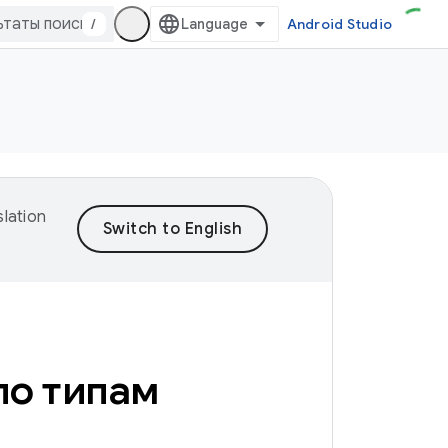
/
Android Studio
lation
по типам