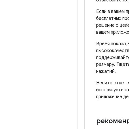
отвлекайте их
Если в вашем 
бесплатных пр
решение о цел
вашем приложе
Время показа,
высококачеств
поддерживайте
размеру. Тщат
нажатий.
Несите ответст
используете с
приложение де
рекоменд