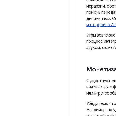
поверхностях 
иерархии, сост
помочь переда
динамичным. С
интерфейса An
Игры вовлекают
процесс интегр
звуком, сюжето
Монетиз
Существует мн
начинается с 
или игру, сооб
Убедитесь, чт
Например, не у