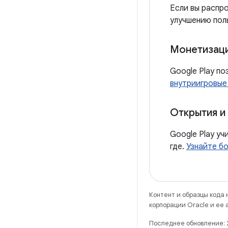
Если вы распр
улучшению пол
Монетизац
Google Play п
внутриигровые
Открытия и
Google Play уч
где.
Узнайте бо
Контент и образцы кода
корпорации Oracle и ее
Последнее обновление: