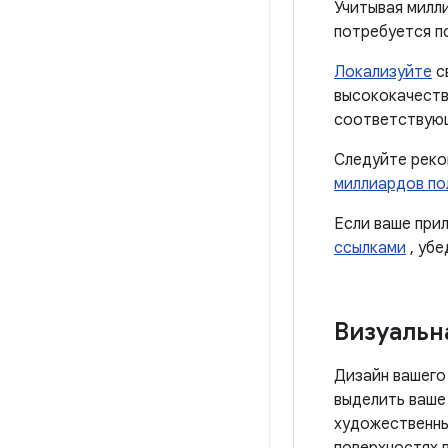
Учитывая милл
потребуется п
Локализуйте
с
высококачеств
соответствующ
Следуйте реко
миллиардов по
Если ваше при
ссылками
, убе
Визуальн
Дизайн вашего
выделить ваше
художественны