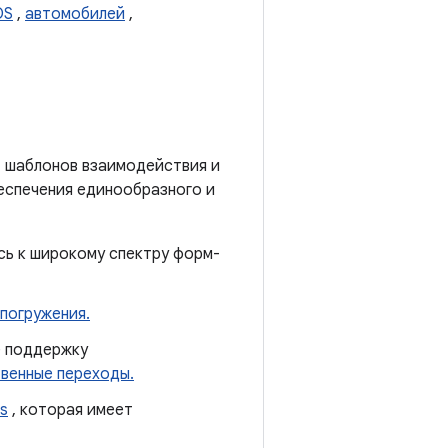
OS
,
автомобилей
,
, шаблонов взаимодействия и
беспечения единообразного и
сь к широкому спектру форм-
погружения.
е поддержку
венные переходы.
ts
, которая имеет