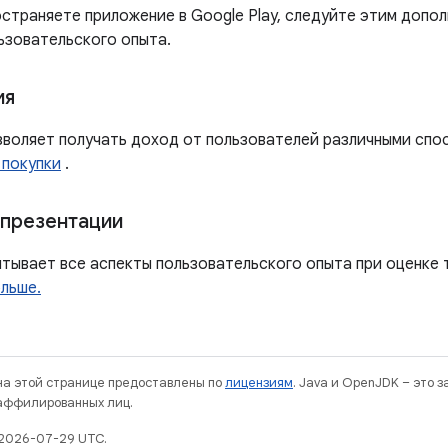
остраняете приложение в Google Play, следуйте этим допо
ьзовательского опыта.
ия
озволяет получать доход от пользователей различными спо
 покупки
.
 презентации
итывает все аспекты пользовательского опыта при оценке т
льше.
 на этой странице предоставлены по
лицензиям
. Java и OpenJDK – это 
 аффилированных лиц.
 2026-07-29 UTC.