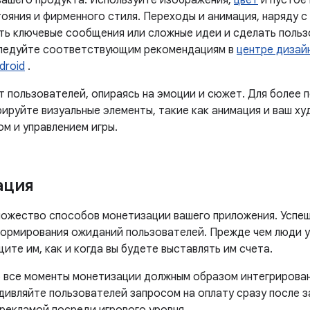
вашего продукта. Используйте изображения,
цвет
и пустое
ояния и фирменного стиля. Переходы и анимация, наряду с
ть ключевые сообщения или сложные идеи и сделать польз
ледуйте соответствующим рекомендациям в
центре дизай
droid
.
 пользователей, опираясь на эмоции и сюжет. Для более п
ируйте визуальные элементы, такие как анимация и ваш ху
м и управлением игры.
ация
ожество способов монетизации вашего приложения. Успе
формирования ожиданий пользователей. Прежде чем люди 
щите им, как и когда вы будете выставлять им счета.
о все моменты монетизации должным образом интегрирован
дивляйте пользователей запросом на оплату сразу после з