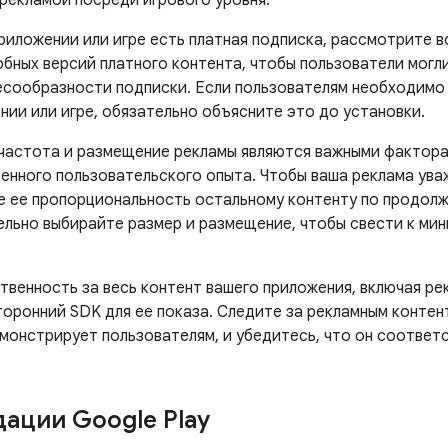
 рекламой посреди игрового уровня.
приложении или игре есть платная подписка, рассмотрите
обных версий платного контента, чтобы пользователи могл
есообразности подписки. Если пользователям необходимо 
нии или игре, обязательно объясните это до установки.
 частота и размещение рекламы являются важными фактора
енного пользовательского опыта. Чтобы ваша реклама ува
 ее пропорциональность остальному контенту по продолж
ельно выбирайте размер и размещение, чтобы свести к мин
венность за весь контент вашего приложения, включая рек
торонний SDK для ее показа. Следите за рекламным контен
монстрирует пользователям, и убедитесь, что он соответ
ации Google Play