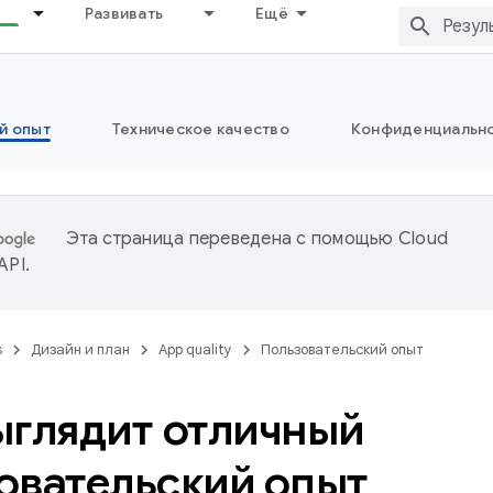
Развивать
Ещё
й опыт
Техническое качество
Конфиденциально
Эта страница переведена с помощью
Cloud
 API
.
s
Дизайн и план
App quality
Пользовательский опыт
ыглядит отличный
овательский опыт