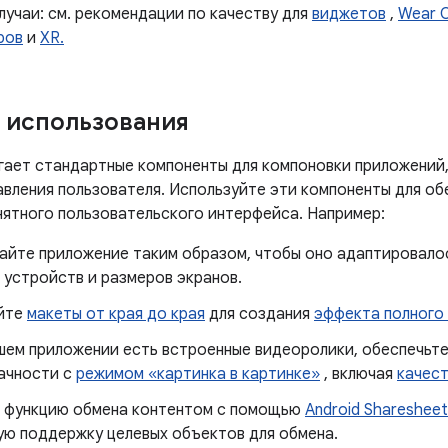
учаи: см. рекомендации по качеству для
виджетов
,
Wear 
ров
и
XR.
 использования
агает стандартные компоненты для компоновки приложений
авления пользователя. Используйте эти компоненты для о
нятного пользовательского интерфейса. Например:
айте приложение таким образом, чтобы оно адаптировало
 устройств и размеров экранов.
йте
макеты от края до края
для создания
эффекта полного 
ашем приложении есть встроенные видеоролики, обеспечьт
ачности с
режимом «картинка в картинке»
, включая
качест
 функцию обмена контентом с помощью
Android Shareshee
ую поддержку целевых объектов для обмена.