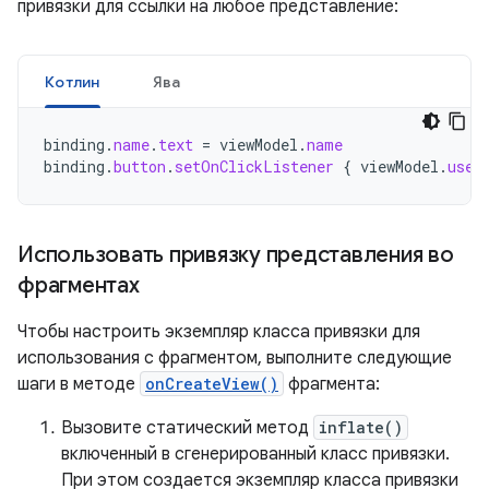
привязки для ссылки на любое представление:
Котлин
Ява
binding
.
name
.
text
=
viewModel
.
name
binding
.
button
.
setOnClickListener
{
viewModel
.
user
Использовать привязку представления во
фрагментах
Чтобы настроить экземпляр класса привязки для
использования с фрагментом, выполните следующие
шаги в методе
onCreateView()
фрагмента:
Вызовите статический метод
inflate()
включенный в сгенерированный класс привязки.
При этом создается экземпляр класса привязки