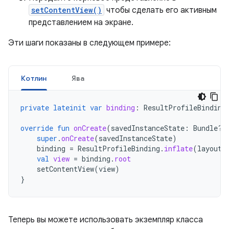
setContentView()
чтобы сделать его активным
представлением на экране.
Эти шаги показаны в следующем примере:
Котлин
Ява
private
lateinit
var
binding
:
ResultProfileBinding
override
fun
onCreate
(
savedInstanceState
:
Bundle?)
super
.
onCreate
(
savedInstanceState
)
binding
=
ResultProfileBinding
.
inflate
(
layoutI
val
view
=
binding
.
root
setContentView
(
view
)
}
Теперь вы можете использовать экземпляр класса