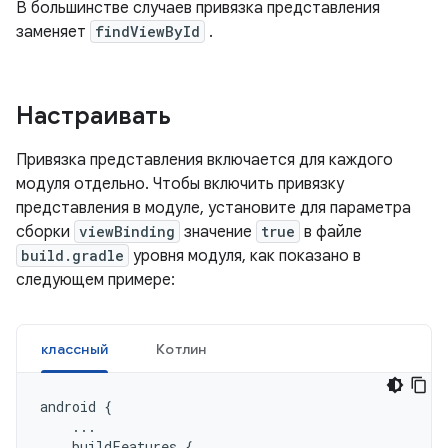
В большинстве случаев привязка представления
заменяет
findViewById
.
Настраивать
Привязка представления включается для каждого
модуля отдельно. Чтобы включить привязку
представления в модуле, установите для параметра
сборки
viewBinding
значение
true
в файле
build.gradle
уровня модуля, как показано в
следующем примере:
классный
Котлин
android
{
...
buildFeatures
{