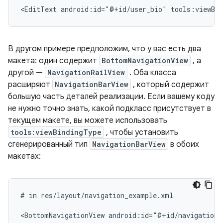
<EditText
android:id="@+id/user_bio"
tools:viewBi
В другом примере предположим, что у вас есть два
макета: один содержит
BottomNavigationView
, а
другой —
NavigationRailView
. Оба класса
расширяют
NavigationBarView
, который содержит
большую часть деталей реализации. Если вашему коду
не нужно точно знать, какой подкласс присутствует в
текущем макете, вы можете использовать
tools:viewBindingType
, чтобы установить
сгенерированный тип
NavigationBarView
в обоих
макетах:
#
in
res/layout/navigation_example.xml

<BottomNavigationView
android:id="@+id/navigation"