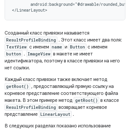
android:background="@drawable/rounded_butt
Созданный класс привязки называется
ResultProfileBinding
. Этот класс имеет два поля:
TextView
с именем
name
и
Button
с именем
button
.
ImageView
в макете не имеет
идентификатора, поэтому в классе привязки на него
нет ссылки.
Каждый класс привязки также включает метод
getRoot()
, предоставляющий прямую ссылку на
корневое представление соответствующего файла
макета. В этом примере метод
getRoot()
в классе
ResultProfileBinding
возвращает корневое
представление
LinearLayout
.
В следующих разделах показано использование