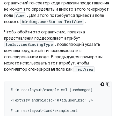
ограничений генератор кода привязки представления
не может это определить и вместо этого генерирует
поле
View
. Для этого потребуется привести поле
позже с
binding.userBio as TextView
.
Чтобы обойти это ограничение, привязка
представления поддерживает атрибут
tools:viewBindingType
, позволяющий указать
компилятору, какой тип использовать в
сгенерированном коде. В предыдущем примере вы
можете использовать этот атрибут, чтобы
компилятор сгенерировал поле как
TextView
:
#
in
res/layout/example.xml
(unchanged)

<TextView
android:id="@+id/user_bio"
/>

#
in
res/layout-land/example.xml
