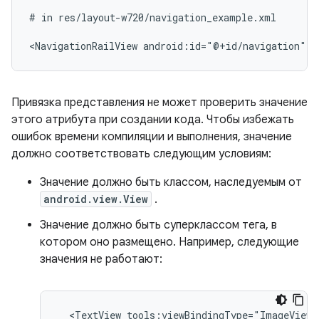
#
in
res/layout-w720/navigation_example.xml

<NavigationRailView
android:id="@+id/navigation"
t
Привязка представления не может проверить значение
этого атрибута при создании кода. Чтобы избежать
ошибок времени компиляции и выполнения, значение
должно соответствовать следующим условиям:
Значение должно быть классом, наследуемым от
android.view.View
.
Значение должно быть суперклассом тега, в
котором оно размещено. Например, следующие
значения не работают:
<TextView
tools:viewBindingType="ImageView"