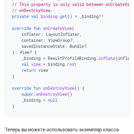
// This property is only valid between onCreateVie
// onDestroyView.
private
val
binding
get
()
=
_binding
!!
override
fun
onCreateView
(
inflater
:
LayoutInflater
,
container
:
ViewGroup?,
savedInstanceState
:
Bundle?
):
View? 
{
_binding
=
ResultProfileBinding
.
inflate
(
inflat
val
view
=
binding
.
root
return
view
}
override
fun
onDestroyView
()
{
super
.
onDestroyView
()
_binding
=
null
}
Теперь вы можете использовать экземпляр класса