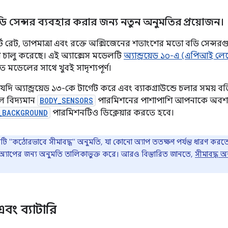
ে বডি সেন্সর ব্যবহার করার জন্য নতুন অনুমতির প্রয়োজন।
 হার্ট রেট, তাপমাত্রা এবং রক্তে অক্সিজেনের শতাংশের মতো বডি সেন্স
ণা চালু করেছে। এই অ্যাক্সেস মডেলটি
অ্যান্ড্রয়েড ১০-এ (এপিআই 
বর্তিত মডেলের সাথে খুবই সাদৃশ্যপূর্ণ।
ি অ্যান্ড্রয়েড ১৩-কে টার্গেট করে এবং ব্যাকগ্রাউন্ডে চলার সময় বড
লে বিদ্যমান
BODY_SENSORS
পারমিশনের পাশাপাশি আপনাকে অবশ্
_BACKGROUND
পারমিশনটিও ডিক্লেয়ার করতে হবে।
ি "কঠোরভাবে সীমাবদ্ধ" অনুমতি, যা কোনো অ্যাপ ততক্ষণ পর্যন্ত ধারণ করত
্যাপের জন্য অনুমতি তালিকাভুক্ত করে। আরও বিস্তারিত জানতে,
সীমাবদ্ধ অ
এবং ব্যাটারি