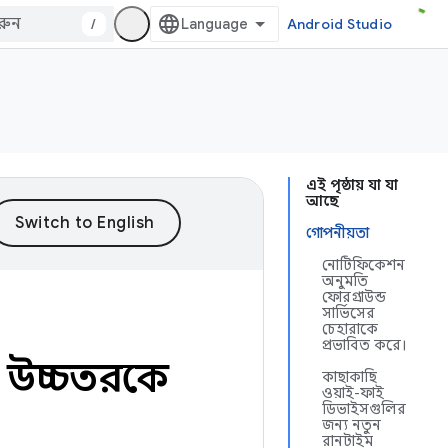
/
Android Studio
এই পৃষ্ঠায় যা যা
আছে
গোপনীয়তা
নোটিফিকেশন
অনুমতি
ফোরগ্রাউন্ড
সার্ভিসের
চেহারাকে
প্রভাবিত করে।
 উচ্চতরকে
কাছাকাছি
ওয়াই-ফাই
ডিভাইসগুলির
জন্য নতুন
রানটাইম