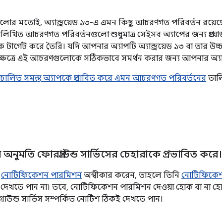
জগুলোর মতোই, অ্যান্ড্রয়েড ১৩-এ এমন কিছু আচরণগত পরিবর্তন রয়েছ
লিখিত আচরণগত পরিবর্তনগুলো শুধুমাত্র সেইসব অ্যাপের জন্য প্রযোজ্য
 টার্গেট করে তৈরি। যদি আপনার অ্যাপটি অ্যান্ড্রয়েড ১৩ বা তার উচ
্য ক্ষেত্রে এই আচরণগুলোকে সঠিকভাবে সমর্থন করার জন্য আপনার অ্
৩-এ চালিত সমস্ত অ্যাপকে প্রভাবিত করে এমন আচরণগত পরিবর্তনের
তাল
নুমতি ফোরগ্রাউন্ড সার্ভিসের চেহারাকে প্রভাবিত করে।
ী
নোটিফিকেশন পারমিশন
অস্বীকার করেন, তাহলে তিনি
নোটিফিকেশন
শ দেখতে পান না। তবে, নোটিফিকেশন পারমিশন দেওয়া হোক বা না হ
রাউন্ড সার্ভিস সম্পর্কিত নোটিশ ঠিকই দেখতে পান।