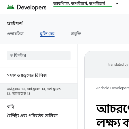
আবশ্যিক, অপরিহার্য, অপরিহার্য
প্ল্যাটফর্ম
ওভারভিউ
মুক্তি দেয়
প্রযুক্তি
সমস্ত অ্যান্ড্রয়েড রিলিজ
Android Developer
অ্যান্ড্রয়েড 13
,
অ্যান্ড্রয়েড 13
,
অ্যান্ড্রয়েড
13
,
অ্যান্ড্রয়েড 13
আচরণের
বাড়ি
বৈশিষ্ট্য এবং পরিবর্তন তালিকা
লক্ষ্য