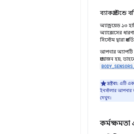
ব্যাকগ্রাউন্ড
অ্যান্ড্রয়েড ১৩
অ্যাক্সেসের ধার
সিস্টেম দ্বারা প্র
আপনার অ্যাপটি যদ
প্রয়োজন হয়, তাহ
BODY_SENSORS
দ্রষ্টব্য:
এটি একট
ইনস্টলার আপনার অ
দেখুন।
কর্মক্ষমতা 