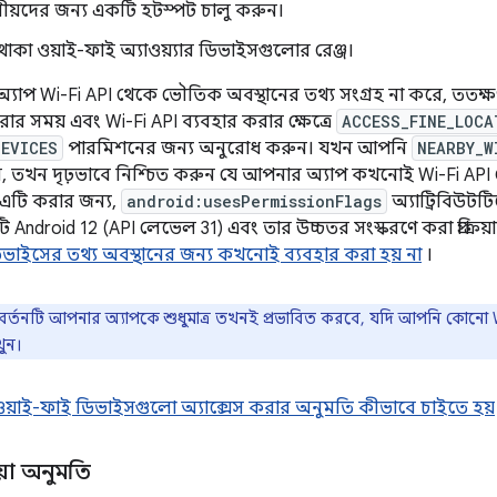
স্থানীয়দের জন্য একটি হটস্পট চালু করুন।
াকা ওয়াই-ফাই অ্যাওয়্যার ডিভাইসগুলোর রেঞ্জ।
যাপ Wi-Fi API থেকে ভৌতিক অবস্থানের তথ্য সংগ্রহ না করে, ততক্ষ
করার সময় এবং Wi-Fi API ব্যবহার করার ক্ষেত্রে
ACCESS_FINE_LOCA
DEVICES
পারমিশনের জন্য অনুরোধ করুন। যখন আপনি
NEARBY_W
ন, তখন দৃঢ়ভাবে নিশ্চিত করুন যে আপনার অ্যাপ কখনোই Wi-Fi API
 এটি করার জন্য,
android:usesPermissionFlags
অ্যাট্রিবিউটট
য়াটি Android 12 (API লেভেল 31) এবং তার উচ্চতর সংস্করণে করা প্রক্
 ডিভাইসের তথ্য অবস্থানের জন্য কখনোই ব্যবহার করা হয় না
।
বর্তনটি আপনার অ্যাপকে শুধুমাত্র তখনই প্রভাবিত করবে, যদি আপনি কোনো
ুন।
ওয়াই-ফাই ডিভাইসগুলো অ্যাক্সেস করার অনুমতি কীভাবে চাইতে হয়
য়া অনুমতি