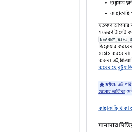
শুধুমাত্র 
কাছাকাছি থ
যতক্ষণ আপনার অ্
সংস্করণ টার্গেট 
NEARBY_WIFI_
ডিক্লেয়ার করবে
সংগ্রহ করবে না।
করুন। এই প্রক্রি
করেন যে ব্লুটুথ
দ্রষ্টব্য:
এই পরি
গুলোর তালিকা
দেখ
কাছাকাছি থাকা 
দানাদার মিডি