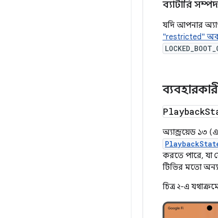
ব্যাটারি সম্প
যদি আপনার অ্যাপট
"restricted" অবস্
LOCKED_BOOT_
ব্যবহারকার
Playback
St
অ্যান্ড্রয়েড ১
PlaybackStat
করতে পারে, যা ফোন
টিভির মতো অন্যান্য
চিত্র ২-এ যথাক