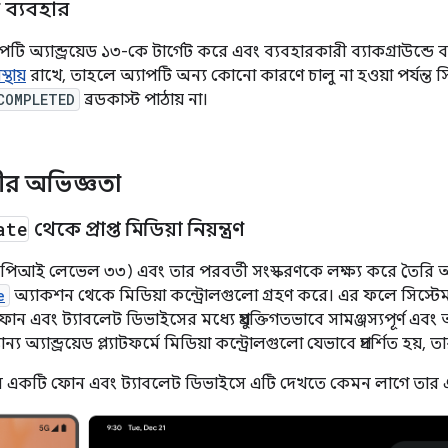
দ ব্যবহার
ি অ্যান্ড্রয়েড ১৩-কে টার্গেট করে এবং ব্যবহারকারী ব্যাকগ্রাউন্ডে 
থায়
রাখে, তাহলে অ্যাপটি অন্য কোনো কারণে চালু না হওয়া পর্যন্ত স
COMPLETED
ব্রডকাস্ট পাঠায় না।
ীর অভিজ্ঞতা
ate
থেকে প্রাপ্ত মিডিয়া নিয়ন্ত্রণ
৩ (এপিআই লেভেল ৩৩) এবং তার পরবর্তী সংস্করণকে লক্ষ্য করে তৈরি অ
e
অ্যাকশন থেকে মিডিয়া কন্ট্রোলগুলো গ্রহণ করে। এর ফলে সিস্টেমটি 
 এবং ট্যাবলেট ডিভাইসের মধ্যে প্রযুক্তিগতভাবে সামঞ্জস্যপূর্ণ এবং অ্যা
 অ্যান্ড্রয়েড প্ল্যাটফর্মে মিডিয়া কন্ট্রোলগুলো যেভাবে প্রদর্শিত হয়, ত
্রমে একটি ফোন এবং ট্যাবলেট ডিভাইসে এটি দেখতে কেমন লাগে তার