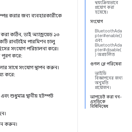
স্বয়ংক্রিয়ভাবে
প্রয়োগ করা
হয়েছে।
সম্পন্ন করার জন্য ব্যবহারকারীকে
সংযোগ
BluetoothAda
রা কঠিন, তাই অ্যান্ড্রয়েড ১৩
pter#enable()
এবং
একটি রানটাইম পারমিশন চালু
BluetoothAda
িভাইসের সংযোগ পরিচালনা করে।
pter#disable(
) অপ্রচলিত
ি পূরণ করে:
গুগল প্লে পরিষেবা
গুলোর সাথে সংযোগ স্থাপন করুন।
আইডি
য্য করে:
বিজ্ঞাপনের জন্য
অনুমতি
প্রয়োজন।
ং শুধুমাত্র স্থানীয় হটস্পট
আপডেট করা নন-
এসডিকে
বিধিনিষেধ
হন।
পন করুন।