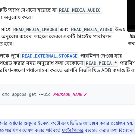
কটি অ্যাপ দেখানো হয়েছে যা
READ_MEDIA_AUDIO
্য অনুরোধ করে।
 সাথে
READ_MEDIA_IMAGES
এবং
READ_MEDIA_VIDEO
উভয়
য অনুরোধ করেন, তাহলে কেবল একটি সিস্টেম পারমিশন
চিত
শিত হবে।
জন্
কে পূর্বে
READ_EXTERNAL_STORAGE
পারমিশন দেওয়া হয়ে
পগ্রেড করার সময় অনুরোধ করা যেকোনো
READ_MEDIA_*
পারমিশন 
রমিশনগুলো পর্যালোচনা করতে আপনি নিম্নলিখিত ADB কমান্ডটি ব
 cmd appops get --uid 
PACKAGE_NAME
ার অ্যাপের শুধুমাত্র ইমেজ, ফটো এবং ভিডিও অ্যাক্সেস করার প্রয়োজন হয়
পারমিশন ঘোষণা করার পরিবর্তে
ফটো পিকার
ব্যবহার করার কথা বিবেচনা
EO