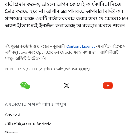
বার্তা প্রদান করুক, তাহলে আপনাকে সেই কার্যকারিতা নিজে
তৈরি করতে হবে না। আপনি এর পরিবর্তে আপনার নির্দিষ্ট করা
প্রাপকের কাছে একটি বার্তা সরবরাহ করার জন্য যে কোনো SMS
অ্যাপ ইতিমধ্যেই ইনস্টল করা আছে তা ব্যবহার করতে পারেন।
এই পৃষ্ঠার কন্টেন্ট ও কোডের নমুনাগুলি
Content License
-এ বর্ণিত লাইসেন্সের
অধীনস্থ। Java এবং OpenJDK হল Oracle এবং/অথবা তার অ্যাফিলিয়েট
সংস্থার রেজিস্টার্ড ট্রেডমার্ক।
2025-07-29 UTC-তে শেষবার আপডেট করা হয়েছে।
ANDROID সম্পর্কে আরও শিখুন
Android
এন্টারপ্রাইজের জন্য Android