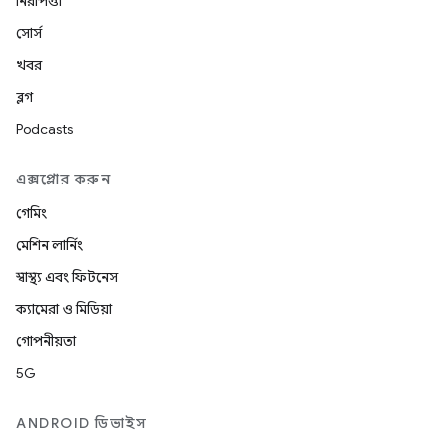
নিরাপত্তা
সোর্স
খবর
ব্লগ
Podcasts
এক্সপ্লোর করুন
গেমিং
মেশিন লার্নিং
স্বাস্থ্য এবং ফিটনেস
ক্যামেরা ও মিডিয়া
গোপনীয়তা
5G
ANDROID ডিভাইস