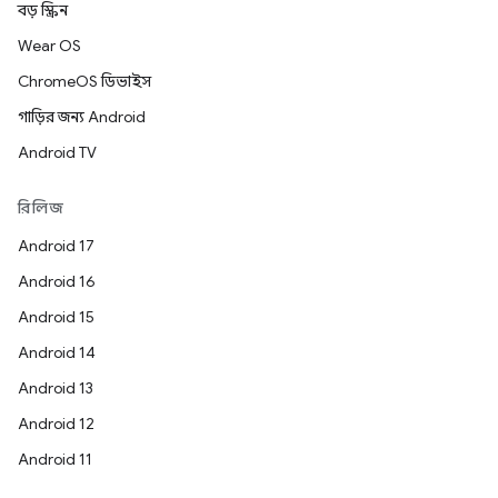
বড় স্ক্রিন
Wear OS
ChromeOS ডিভাইস
গাড়ির জন্য Android
Android TV
রিলিজ
Android 17
Android 16
Android 15
Android 14
Android 13
Android 12
Android 11