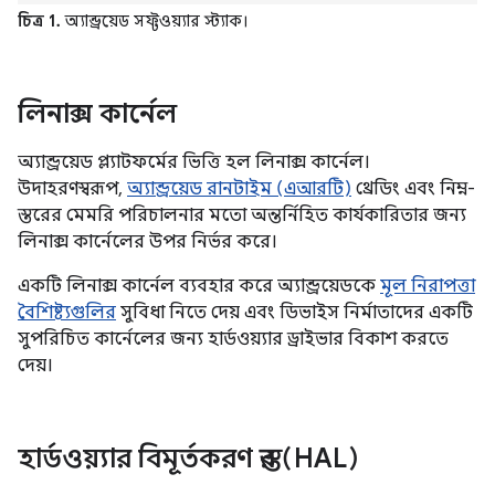
চিত্র 1.
অ্যান্ড্রয়েড সফ্টওয়্যার স্ট্যাক।
লিনাক্স কার্নেল
অ্যান্ড্রয়েড প্ল্যাটফর্মের ভিত্তি হল লিনাক্স কার্নেল।
উদাহরণস্বরূপ,
অ্যান্ড্রয়েড রানটাইম (এআরটি)
থ্রেডিং এবং নিম্ন-
স্তরের মেমরি পরিচালনার মতো অন্তর্নিহিত কার্যকারিতার জন্য
লিনাক্স কার্নেলের উপর নির্ভর করে।
একটি লিনাক্স কার্নেল ব্যবহার করে অ্যান্ড্রয়েডকে
মূল নিরাপত্তা
বৈশিষ্ট্যগুলির
সুবিধা নিতে দেয় এবং ডিভাইস নির্মাতাদের একটি
সুপরিচিত কার্নেলের জন্য হার্ডওয়্যার ড্রাইভার বিকাশ করতে
দেয়।
হার্ডওয়্যার বিমূর্তকরণ স্তর (HAL)