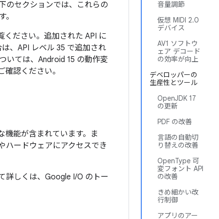
た。以下のセクションでは、これらの
音量調節
す。
仮想 MIDI 2.0
デバイス
覧ください。追加された API に
AV1 ソフトウ
合は、API レベル 35 で追加され
ェア デコード
は、Android 15 の動作変
の効率が向上
ご確認ください。
デベロッパーの
生産性とツール
OpenJDK 17
の更新
PDF の改善
ざまな機能が含まれています。ま
言語の自動切
ールやハードウェアにアクセスでき
り替えの改善
OpenType 可
変フォント API
くは、Google I/O のトー
の改善
。
きめ細かい改
行制御
アプリのアー