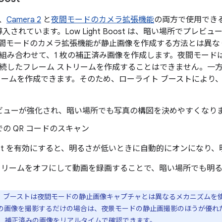
は、
Camera 2
と
夜間モードのカメラ拡張機能
の両方で使用でき
入されています。Low Light Boost は、暗い場所でプレ
間モードのカメラ拡張機能が静止画像を作成する方法とは異な
組み合わせて、1 枚の補正済み画像を作成します。夜間モード
続したフレーム ストリームを作成することはできません。一
リームを作成できます。そのため、ローライト ブーストにより
ビューが強化され、暗い場所でも写真の構図を決めやすくなり
の QR コードのスキャン
t Boost を有効にすると、明るさが低いときに自動的にオンにな
トリームをオフにして動画を録画することで、暗い場所でも明
 ブーストは夜間モードの静止画像キャプチャとは異なるメカニズムを使
枚の画像を撮影するだけの場合は、夜景モードの静止画撮影のほうが優れ
st では、補正済みの画像をリアルタイムで確認できます。