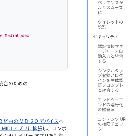
ペリエンスが
よりスムーズ
に
ウォレットの
役割
e MediaCodec
セキュリティ
認証情報マネ
ージャーを自
動入力と統合
する
シングルタッ
プ登録とログ
インを生体認
プリ統合のための
証プロンプト
と統合する
エンドツーエ
ンドの暗号化
の鍵管理
コンテンツ URI
B 経由の MIDI 2.0 デバイス
へ
の権限チェッ
 MIDI アプリに拡張
し、コンポ
ク