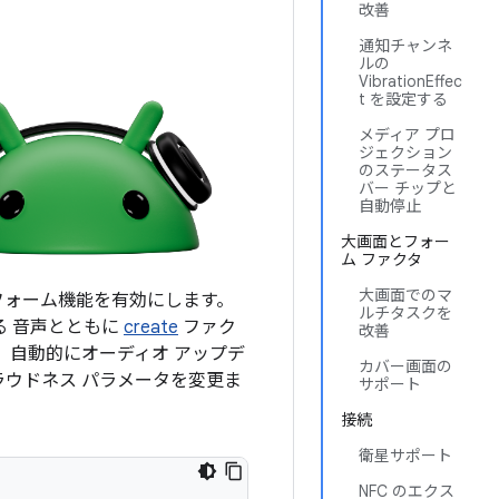
改善
通知チャンネ
ルの
VibrationEffec
t を設定する
メディア プロ
ジェクション
のステータス
バー チップと
自動停止
大画面とフォー
ム ファクタ
大画面でのマ
フォーム機能を有効にします。
ルチタスクを
る 音声とともに
create
ファク
改善
。 自動的にオーディオ アップデ
カバー画面の
ウドネス パラメータを変更ま
サポート
接続
衛星サポート
NFC のエクス