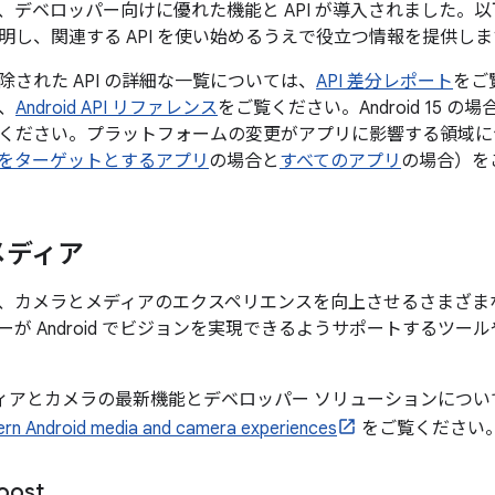
15 では、デベロッパー向けに優れた機能と API が導入されまし
明し、関連する API を使い始めるうえで役立つ情報を提供しま
除された API の詳細な一覧については、
API 差分レポート
をご
、
Android API リファレンス
をご覧ください。Android 15 の場
確認ください。プラットフォームの変更がアプリに影響する領域について
d 15 をターゲットとするアプリ
の場合と
すべてのアプリ
の場合）を
メディア
15 には、カメラとメディアのエクスペリエンスを向上させるさま
ーが Android でビジョンを実現できるようサポートするツ
のメディアとカメラの最新機能とデベロッパー ソリューションについて詳し
ern Android media and camera experiences
をご覧ください
oost