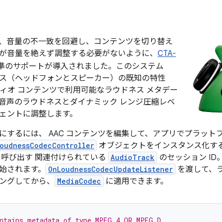
15 では、音量の不一致を回避し、コンテンツを切り替え
が音量を絶えず調整する必要がないように、
CTA-
準のサポートが導入されました。このシステム
ス（ヘッドフォンとスピーカー）の既知の特性
ーディオ コンテンツで利用可能なラウドネス メタデー
音声のラウドネスとダイナミック レンジ圧縮レベ
ェントに調整します。
にするには、 AAC コンテンツを編集して、アプリでプラット
oudnessCodecController
オブジェクトをインスタンス化す
を呼び出す 関連付けられている
AudioTrack
のセッション ID
始されます。
OnLoudnessCodecUpdateListener
を渡して、ラ
ングしてから、
MediaCodec
に適用できます。
ontains metadata of type MPEG_4 OR MPEG_D