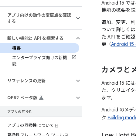
Android 
機能の概要を説
アプリ向けの動作の変更点を確認
する
追加、変更、削
ついて詳しくは
た API をご
新しい機能と API を探索する
更（
Androi
概要
エンタープライズ向けの新機
能
カメラと
リファレンスの更新
Android 
た、クリエイタ
ます。
QPR2 ベータ版
Android 
アプリの互換性
ク
Building mod
アプリの互換性について ⍈
Low Light B
互換性フレームワーク ツール ⍈