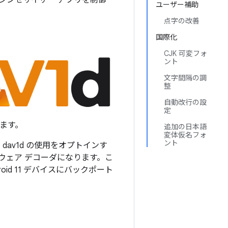
スとしてシンセサイザー アプリを制御
ユーザー補助
点字の改善
国際化
CJK 可変フォ
ント
文字間隔の調
整
自動改行の設
定
ります。
追加の日本語
変体仮名フォ
ント
dav1d の使用をオプトインす
トウェア デコーダになります。こ
oid 11 デバイスにバックポート