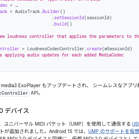
dec
=
…
ack
=
AudioTrack
.
Builder
()
.
setSessionId
(
sessionId
)
.
build
()
ew loudness controller that applies the parameters to th
ntroller
=
LoudnessCodecController
.
create
(
mSessionId
)
s applying audio updates for each added MediaCodec
dX media3 ExoPlayer もアップデートされ、 シームレスなア
cController
API。
0 デバイス
3 では、ユニバーサル MIDI パケット（UMP）を使用して通信する
US
が追加されました。Android 15 では、
UMP のサポートを仮想