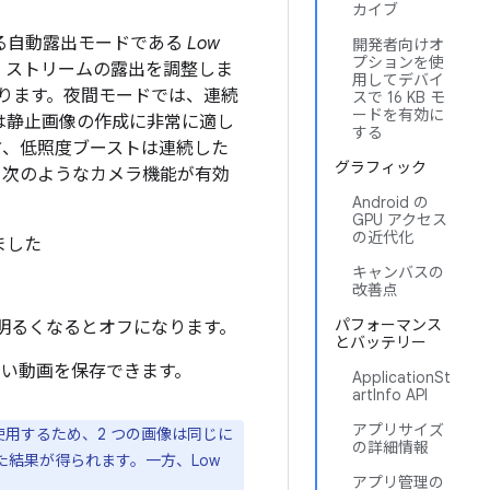
カイブ
る自動露出モードである
Low
開発者向けオ
プションを使
ビュー ストリームの露出を調整しま
用してデバイ
ります。夜間モードでは、連続
スで 16 KB モ
ードを有効に
は静止画像の作成に非常に適し
する
方、低照度ブーストは連続した
グラフィック
、次のようなカメラ機能が有効
Android の
GPU アクセス
の近代化
ました
キャンバスの
改善点
パフォーマンス
り、明るくなるとオフになります。
とバッテリー
るい動画を保存できます。
ApplicationSt
artInfo API
アプリサイズ
用するため、2 つの画像は同じに
の詳細情報
た結果が得られます。一方、Low
アプリ管理の