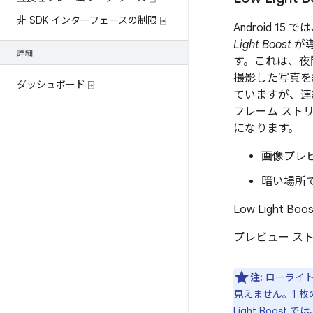
非 SDK インターフェースの制限 ⍈
Android 15 で
Light Boost
が導
詳細
す。これは、夜
撮影した写真を
ダッシュボード ⍈
ていますが、連
フレーム スト
になります。
画像プレ
暗い場所で
Low Ligh
プレビュー ス
注:
ローライト
見えません。1 
Light Boo