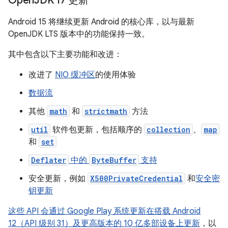
Open
JDK 17 更新
Android 15 将继续更新 Android 的核心库，以与最新
OpenJDK LTS 版本中的功能保持一致。
其中包含以下主要功能和改进：
改进了
NIO 缓冲区
的使用体验
数据流
其他
math
和
strictmath
方法
util
软件包更新，包括顺序的
collection
、
map
和
set
Deflater
中的
ByteBuffer
支持
安全更新，例如
X500PrivateCredential
和
安全密
钥更新
这些 API 会通过 Google Play 系统更新在搭载 Android
12（API 级别 31）及更高版本的 10 亿多部设备上更新
，以