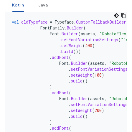
Kotlin
Java
val
oldTypeface
=
Typeface
.
CustomFallbackBuilder
(
FontFamily
.
Builder
(
Font
.
Builder
(
assets
,
"RobotoFlex.t
.
setFontVariationSettings
(
"'wg
.
setWeight
(
400
)
.
build
())
.
addFont
(
Font
.
Builder
(
assets
,
"RobotoFl
.
setFontVariationSettings
(
.
setWeight
(
100
)
.
build
()
)
.
addFont
(
Font
.
Builder
(
assets
,
"RobotoFl
.
setFontVariationSettings
(
.
setWeight
(
200
)
.
build
()
)
.
addFont
(