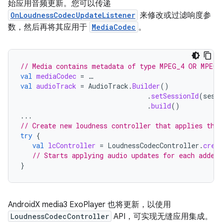
始应用音频更新。您可以传递
OnLoudnessCodecUpdateListener
来修改或过滤响度参
数，然后再将其应用于
MediaCodec
。
// Media contains metadata of type MPEG_4 OR MPEG_
val
mediaCodec
=
…
val
audioTrack
=
AudioTrack
.
Builder
()
.
setSessionId
(
sess
.
build
()
...
// Create new loudness controller that applies the
try
{
val
lcController
=
LoudnessCodecController
.
crea
// Starts applying audio updates for each added
}
AndroidX media3 ExoPlayer 也将更新，以使用
LoudnessCodecController
API，可实现无缝应用集成。