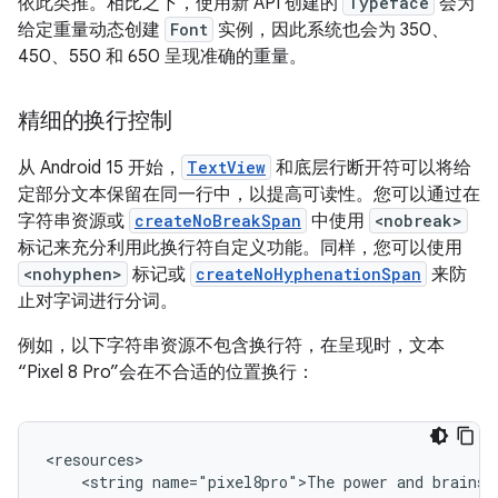
依此类推。相比之下，使用新 API 创建的
Typeface
会为
给定重量动态创建
Font
实例，因此系统也会为 350、
450、550 和 650 呈现准确的重量。
精细的换行控制
从 Android 15 开始，
TextView
和底层行断开符可以将给
定部分文本保留在同一行中，以提高可读性。您可以通过在
字符串资源或
createNoBreakSpan
中使用
<nobreak>
标记来充分利用此换行符自定义功能。同样，您可以使用
<nohyphen>
标记或
createNoHyphenationSpan
来防
止对字词进行分词。
例如，以下字符串资源不包含换行符，在呈现时，文本
“Pixel 8 Pro”会在不合适的位置换行：
<string
name="pixel8pro">The
power
and
brains