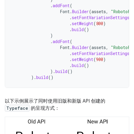
.
addFont
(
Font
.
Builder
(
assets
,
"RobotoFl
.
setFontVariationSettings
(
.
setWeight
(
800
)
.
build
()
)
.
addFont
(
Font
.
Builder
(
assets
,
"RobotoFl
.
setFontVariationSettings
(
.
setWeight
(
900
)
.
build
()
).
build
()
).
build
()
以下示例展示了同时使用旧版和新版 API 创建的
Typeface
的呈现方式：