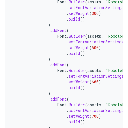
Font
.
Builder
(
assets
,
"RobotoFl
.
setFontVariationSettings
(
.
setWeight
(
300
)
.
build
()
)
.
addFont
(
Font
.
Builder
(
assets
,
"RobotoFl
.
setFontVariationSettings
(
.
setWeight
(
500
)
.
build
()
)
.
addFont
(
Font
.
Builder
(
assets
,
"RobotoFl
.
setFontVariationSettings
(
.
setWeight
(
600
)
.
build
()
)
.
addFont
(
Font
.
Builder
(
assets
,
"RobotoFl
.
setFontVariationSettings
(
.
setWeight
(
700
)
.
build
()
)